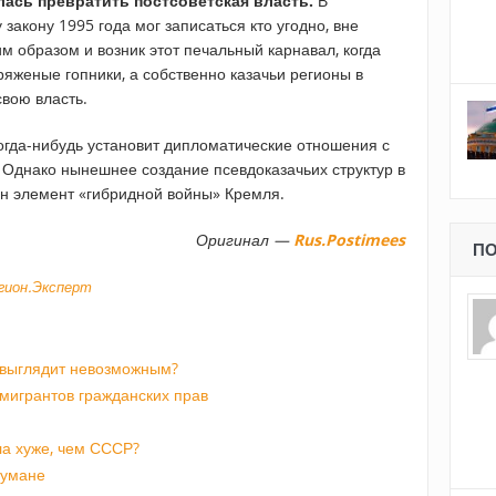
лась превратить постсоветская власть.
В
закону 1995 года мог записаться кто угодно, вне
м образом и возник этот печальный карнавал, когда
ряженые гопники, а собственно казачьи регионы в
свою власть.
огда-нибудь установит дипломатические отношения с
Однако нынешнее создание псевдоказачьих структур в
ин элемент «гибридной войны» Кремля.
Оригинал —
Rus.Postimees
ПО
егион.Эксперт
 выглядит невозможным?
мигрантов гражданских прав
а хуже, чем СССР?
 тумане