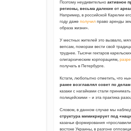
Поэтому неудивительно
активное п
регионы, весьма далекие от ареа
Например, в российской Карелии ег
году даже
получил
право аренды зем
образа жизни».
У местных жителей это вызвало, мяг
вепсам, поморам вести свой традици
труднее. Тысячи гектаров карельски
олигархическим корпорациям,
разр
получать в Петербурге.
Кстати, любопытно отметить, что н
ранее возглавлял совет по делам
казаки с нагайками стали принимать
полицейскими – и эта практика раз
Словом, в данном случае мы наблюд
структура мимикрирует под «нац
казачьи формирования «прославилис
востоке Украины, в разгоне оппозиц