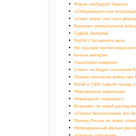
Форум свободной Украины
«Сибиризация» или китаизаци
«Совет мира» или союз демок
Бумеранг коммунальной войн
Гудбай, Америка!
PayPal c Бутырского вала
Не «русские против нерусских
Качели империи
Смысловая инверсия
Станет ли Индия союзником Р
Почему окончание войны при 
Китай и США поделят между с
Невозможная революция
Невыездной «террорист»
Возможен ли новый распад им
«Страна-бензоколонка» без б
Почему России не помог «повор
Непридуманный фильм ужасо
«Царица» оппозиции