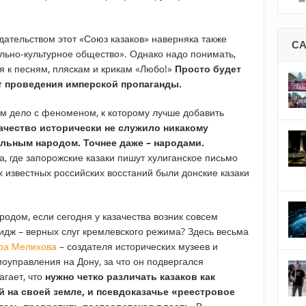
дательством этот «Союз казаков» наверняка также
С
ально-культурное общество». Однако надо понимать,
ся к песням, пляскам и крикам «Любо!»
Просто будет
т проведения имперской пропаганды.
ем дело с феноменом, к которому лучше добавить
ачество исторически не служило никакому
льным народом. Точнее даже – народами.
, где запорожские казаки пишут хулиганское письмо
 известных российских восстаний были донские казаки
родом, если сегодня у казачества возник совсем
идж – верных слуг кремлевского режима? Здесь весьма
ра Мелихова
– создателя исторических музеев и
оуправления на Дону, за что он подвергался
гает, что
нужно четко различать казаков как
на своей земле, и псевдоказачье «реестровое