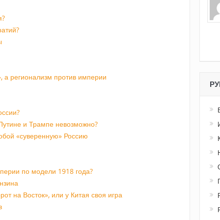
я?
ратий?
ы
», а регионализм против империи
РУ
оссии?
Путине и Трампе невозможно?
обой «суверенную» Россию
перии по модели 1918 года?
ензина
от на Восток», или у Китая своя игра
в