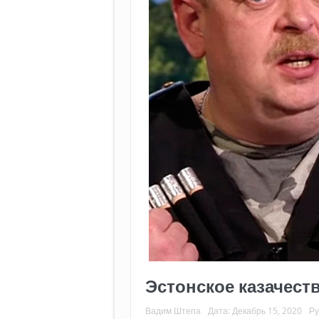
Эстонское казачест
Вадим Штепа
Дата:
Декабрь 15, 2020
Ру