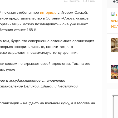
Печать
Email
Н
+ показал любопытное
интервью
с Игорем Саской,
ьное представительство в Эстонии «Союза казаков
 организации можно позавидовать – она уже имеет
Эстония станет 168-й.
в том, будто это совершенно автономная организация
всерьез поверить лишь те, кто считает, что
акже выражают «независимую точку зрения».
в» совсем не скрывает своей идеологии. Так, на его
 выступает
ние и государственное становление
осстановление Великой, Единой и Неделимой
ганизации – не где-то на вольном Дону, а в Москве на