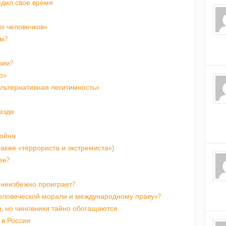
едил свое время
х человечков»
м?
рии?
о»
альтернативная легитимность»
езде
война
акже «террориста и экстремиста»)
ее?
неизбежно проиграет?
человеческой морали и международному праву»?
, но чиновники тайно обогащаются
 в России