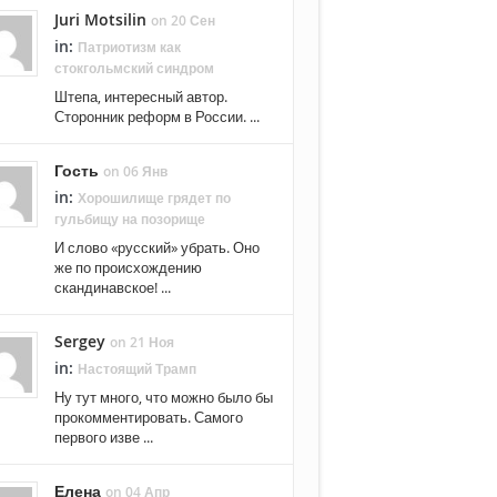
Juri Motsilin
on 20 Сен
in:
Патриотизм как
стокгольмский синдром
Штепа, интересный автор.
Сторонник реформ в России. ...
Гость
on 06 Янв
in:
Хорошилище грядет по
гульбищу на позорище
И слово «русский» убрать. Оно
же по происхождению
скандинавское! ...
Sergey
on 21 Ноя
in:
Настоящий Трамп
Ну тут много, что можно было бы
прокомментировать. Самого
первого изве ...
Елена
on 04 Апр