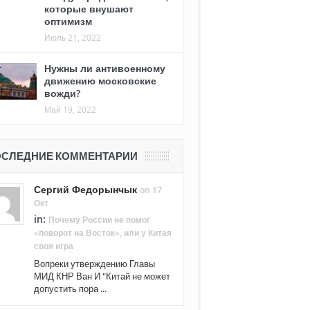
которые внушают
оптимизм
Июль 21, 2022
Нужны ли антивоенному
движению московские
вожди?
Май 19, 2022
СЛЕДНИЕ КОММЕНТАРИИ
Сергий Федорынчык
on 17
Окт
in:
Почему России не помог
«поворот на Восток», или у Китая
своя игра
Вопреки утверждению Главы
МИД КНР Ван И "Китай не может
допустить пора ...