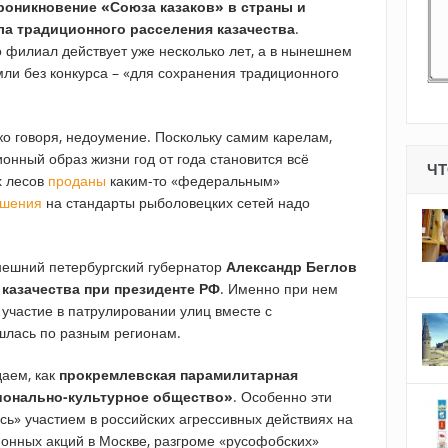
роникновение «Союза казаков» в страны и
ла традиционного расселения казачества
.
о филиал действует уже несколько лет, а в нынешнем
ли без конкурса – «для сохранения традиционного
ко говоря, недоумение. Поскольку самим карелам,
онный образ жизни год от года становится всё
ЧТ
х лесов
проданы
каким-то «федеральным»
ешения
на стандарты рыболовецких сетей надо
ынешний петербургский губернатор
Александр Беглов
 казачества при президенте РФ
. Именно при нем
 участие в патрулировании улиц вместе с
ошлась по разным регионам.
аем, как
прокремлевская парамилитарная
ионально-культурное общество»
. Особенно эти
ь» участием в российских агрессивных действиях на
ионных акций в Москве, разгроме «русофобских»