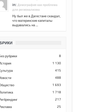
in:
Демография как проблема
для регионализма
Ну был же в Дагестане скандал,
что материнские капиталы
выдавались на ...
БРИКИ
Без рубрики
8
История
1 130
Культура
415
Новости
488
Общество
1 693
Политика
1 718
Регбрендинг
217
Реклама
25