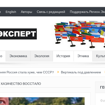
е
English
Авторы
Связь с редакцией
Поддержать Регион.Эк
о
Экономика
Экология
История
Этника
Куль
 стала хуже, чем СССР?
Вертикаль под давлением
Тоннель 
 КАЗАЧЕСТВО ВОССТАЛО
Г
Фи