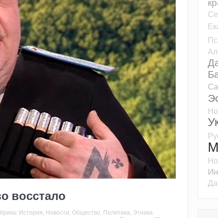
кр
Се
Ек
Пс
Ал
Д
Б
Са
Э
Но
У
Ру
М
Но
Ин
Да
во восстало
брика:
История
,
Новости
,
Общество
,
Политика
,
Этника