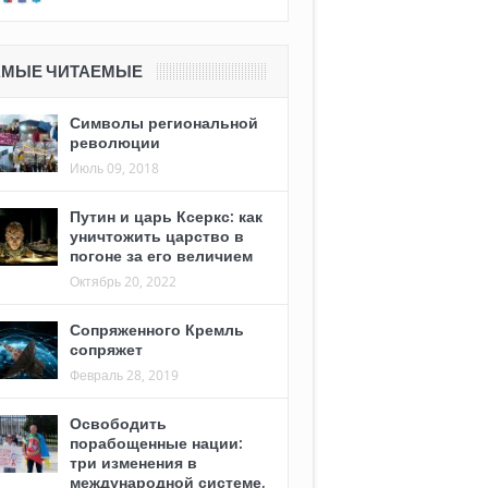
АМЫЕ ЧИТАЕМЫЕ
Символы региональной
революции
Июль 09, 2018
Путин и царь Ксеркс: как
уничтожить царство в
погоне за его величием
Октябрь 20, 2022
Сопряженного Кремль
сопряжет
Февраль 28, 2019
Освободить
порабощенные нации:
три изменения в
международной системе,