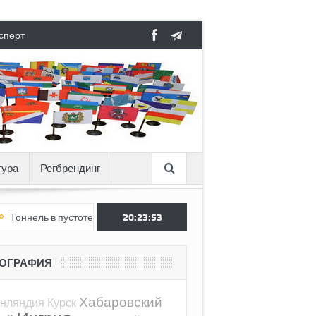
сперт
тура
Регбрендинг
в пустоте, как Ёжик в тумане
20:23:54
Как пригожинский мятеж опередил 
ЕОГРАФИЯ
Хабаровский
нляндия
Курск