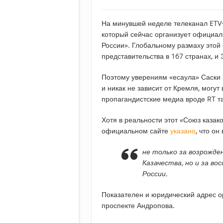
На минувшей неделе телеканал ETV
который сейчас организует официал
России». Глобальному размаху этой
представительства в 167 странах, и 
Поэтому уверениям «есаула» Саски 
и никак не зависит от Кремля, могут 
пропагандистские медиа вроде RT т
Хотя в реальности этот «Союз казако
официальном сайте
указано
, что он
не только за возрожде
Казачества, но и за в
России.
Показателен и юридический адрес ор
проспекте Андропова.