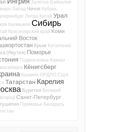
Ингрия
ай
Залесье
Байкалия
Чечня
веро-Запад
Кубань
Урал
атеринбург
Литва
Китай
Сибирь
ков
Калмыкия
Коми
тай
Красноярский край
альний Восток
ашкортостан
Крым
Каталония
Поморье
ха (Якутия)
стония
Подмосковье
Кавказ
Кёнигсберг
восибирск
краина
Казакия
ОРДЛО
США
Карелия
Татарстан
сь
осква
Бурятия
Великий
Санкт-Петербург
вгород
гушетия
Приморье
Беларусь
гестан