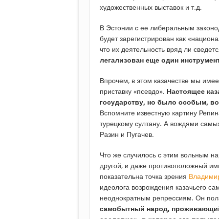
художественных выставок и т.д.
В Эстонии с ее либеральным законо
будет зарегистрирован как «национ
что их деятельность вряд ли сведет
легализован еще один инструмен
Впрочем, в этом казачестве мы име
приставку «псевдо».
Настоящее каз
государству, но было особым, во
Вспомните известную картину Репина
турецкому султану. А вождями самых
Разин и Пугачев.
Что же случилось с этим вольным на
другой, и даже противоположный им
показательна точка зрения
Владими
идеолога возрождения казачьего сам
неоднократным репрессиям. Он пола
самобытный народ, проживающий 