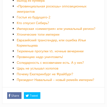
Выход из бункера
«Провинциальная роскошь» оппозиционных
эмигрантов
Гостья из будущего-2
Кто откусил Сибирь?
Имперская «симметрия» или уникальный регион?
Хтонические топи империи
Евразийский трансгендер, или ошибка Ильи
Кормильцева
Тюремные прогулки vs. ночные вечеринки
Провинцию надо уничтожить!
Солидарность с москвичами есть. А у них?
Царь не услышал холопов
Почему Екатеринбург не Фрайбург?
Президент Навальный – новый ремейк империи?
Share
Tweet