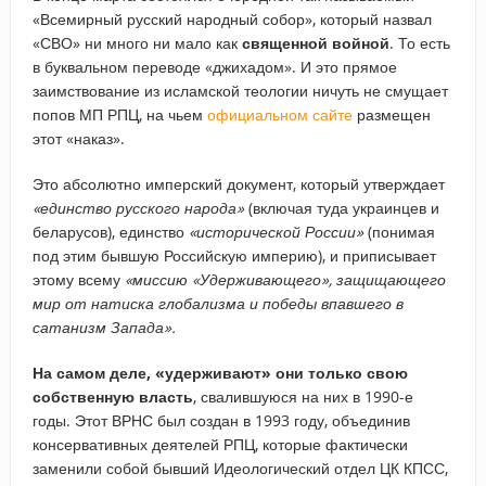
«Всемирный русский народный собор», который назвал
«СВО» ни много ни мало как
священной войной
. То есть
в буквальном переводе «джихадом». И это прямое
заимствование из исламской теологии ничуть не смущает
попов МП РПЦ, на чьем
официальном сайте
размещен
этот «наказ».
Это абсолютно имперский документ, который утверждает
«единство русского народа»
(включая туда украинцев и
беларусов), единство
«исторической России»
(понимая
под этим бывшую Российскую империю), и приписывает
этому всему
«миссию «Удерживающего», защищающего
мир от натиска глобализма и победы впавшего в
сатанизм Запада».
На самом деле, «удерживают» они только свою
собственную власть
, свалившуюся на них в 1990-е
годы. Этот ВРНС был создан в 1993 году, объединив
консервативных деятелей РПЦ, которые фактически
заменили собой бывший Идеологический отдел ЦК КПСС,