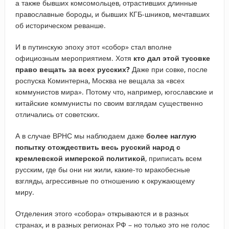
а также бывших комсомольцев, отрастивших длинные
православные бороды, и бывших КГБ-шников, мечтавших
об историческом реванше.
И в путинскую эпоху этот «собор» стал вполне
официозным мероприятием. Хотя
кто дал этой тусовке
право вещать за всех русских?
Даже при совке, после
роспуска Коминтерна, Москва не вещала за «всех
коммунистов мира». Потому что, например, югославские и
китайские коммунисты по своим взглядам существенно
отличались от советских.
А в случае ВРНС мы наблюдаем даже
более наглую
попытку отождествить весь русский народ с
кремлевской имперской политикой
, приписать всем
русским, где бы они ни жили, какие-то мракобесные
взгляды, агрессивные по отношению к окружающему
миру.
Отделения этого «собора» открываются и в разных
странах, и в разных регионах РФ – но только это не голос