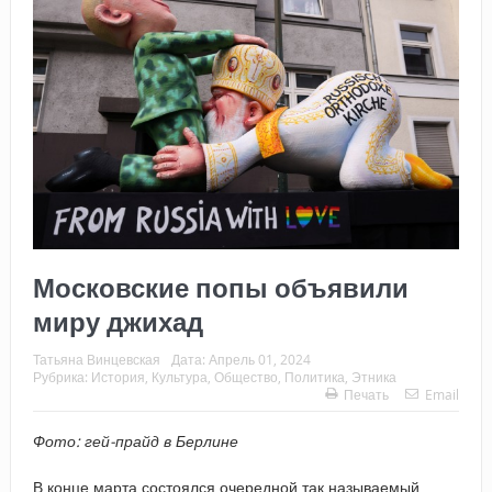
Московские попы объявили
миру джихад
Татьяна Винцевская
Дата:
Апрель 01, 2024
Рубрика:
История
,
Культура
,
Общество
,
Политика
,
Этника
Печать
Email
Фото: гей-прайд в Берлине
В конце марта состоялся очередной так называемый