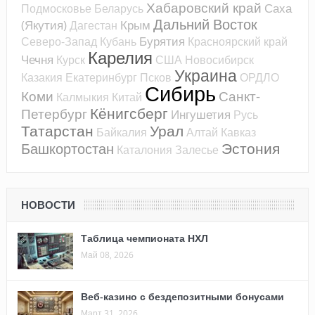
Хабаровский край
Саха
Подмосковье
Беларусь
Дальний Восток
(Якутия)
Крым
Дагестан
Бурятия
Северо-Запад
Кубань
Красноярский край
Карелия
Чечня
Курск
США
Новосибирск
Украина
Казакия
Екатеринбург
Псков
ОРДЛО
Сибирь
Коми
Санкт-
Калмыкия
Китай
Кёнигсберг
Петербург
Ингушетия
Русь
Татарстан
Урал
Байкалия
Алтай
Кавказ
Эстония
Башкортостан
Каталония
Залесье
НОВОСТИ
Таблица чемпионата НХЛ
Май 08, 2026
Веб-казино с бездепозитными бонусами
Март 31, 2026