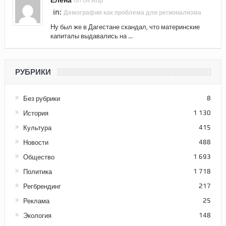
on 04 Апр
in:
Демография как проблема для регионализма
Ну был же в Дагестане скандал, что материнские
капиталы выдавались на ...
РУБРИКИ
Без рубрики
8
История
1 130
Культура
415
Новости
488
Общество
1 693
Политика
1 718
Регбрендинг
217
Реклама
25
Экология
148