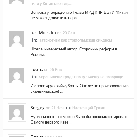
или у Китая своя игра
Вопреки утверждению Главы МИД КНР Ван И "Китай
не может допустить пора ...
Juri Motsilin
on 20 Сен
in:
Патриотизм как стокгольмский синдром
Штепа, интересный автор. Сторонник реформ в
России. ...
Гость
on 06 Янв
in:
Хорошилище грядет по гульбищу на позорище
И слово «русский» убрать. Оно же по происхождению
скандинавское! ...
Sergey
in:
on 21 Ноя
Настоящий Трамп
Ну тут много, что можно было бы прокомментировать.
Самого первого изве ...
Елена