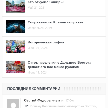
Кто откусил Сибирь?
Май 21, 2021
Сопряженного Кремль сопряжет
Февраль 28, 2019
Историческая рифма
Июль 04, 2024
Отток населения с Дальнего Востока
делает его все менее русским
Июль 11, 2024
ПОСЛЕДНИЕ КОММЕНТАРИИ
Сергий Федорынчык
on 17 Окт
in:
Почему России не помог «поворот на Восток»,