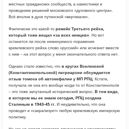
местных гражданских сообществ, а наместники и
проводники решений московского «духовного центра».
Всё вполне в духе путинской «вертикали».
Фактически это какой-то
ремейк Третьего рейха,
который тоже вещал «за всех немцев»
. Но вот
останется ли после неминуемого поражения
кремлевского рейха слово «русский» или исчезнет вместе
с ним – на этот вопрос у меня окончательного ответа нет.
Однако стало известно, что
в кругах Вселенской
(Константинопольской) патриархии обсуждается
отзыв томоса об автокефалии у МП РПЦ
. Кстати,
получала ли она его вообще когда-то от Константинополя
– это тоже запутанный исторический вопрос.
В том виде,
в котором мы ее знаем сегодня, РПЦ создана
Сталиным в 1943-45 гг.
И неудивительно, что она
проводит и «сакрализует» любую кремлевскую имперскую
политику.
Но это
не имеет никакого отношения к христианству
.