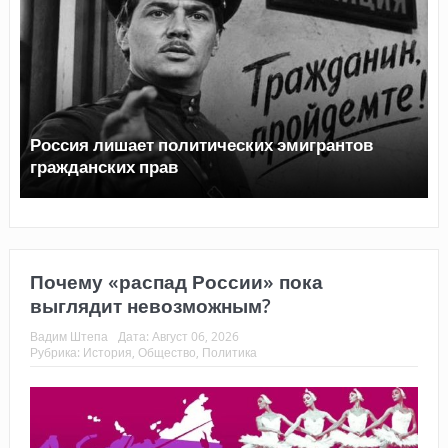
Топливный кризис в России
Почему «распад России» пока
выглядит невозможным?
Вадим Штепа
Дата:
Август 06, 2026
Рубрика:
История
,
Общество
,
Политика