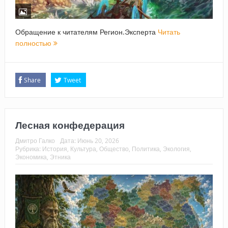
Обращение к читателям Регион.Эксперта
Читать
полностью
Share
Tweet
Лесная конфедерация
Дмитро Галко
Дата:
Июнь 20, 2026
Рубрика:
История
,
Культура
,
Общество
,
Политика
,
Экология
,
Экономика
,
Этника