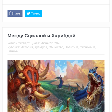
Share
Tweet
Между Сциллой и Харибдой
Регион.Эксперт
Дата:
Июнь 22, 2026
Рубрика:
История
,
Культура
,
Общество
,
Политика
,
Экономика
,
Этника