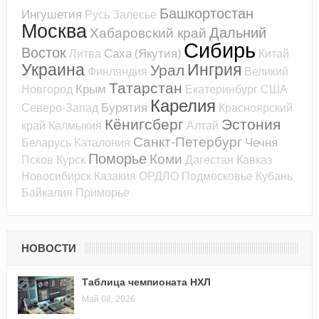
Башкортостан
Ингушетия
Русь
Залесье
Москва
Дальний
Хабаровский край
Сибирь
Восток
Саха (Якутия)
Литва
Китай
Украина
Ингрия
Урал
Финляндия
Великий
Татарстан
Крым
Новгород
Екатеринбург
США
Карелия
Бурятия
Северо-Запад
Красноярский
Кёнигсберг
Эстония
край
Калмыкия
Алтай
Санкт-Петербург
Чечня
Беларусь
Каталония
Поморье
Коми
Псков
Курск
Дагестан
Кавказ
Новосибирск
Казакия
ОРДЛО
Подмосковье
Кубань
Байкалия
Приморье
НОВОСТИ
Таблица чемпионата НХЛ
Май 08, 2026