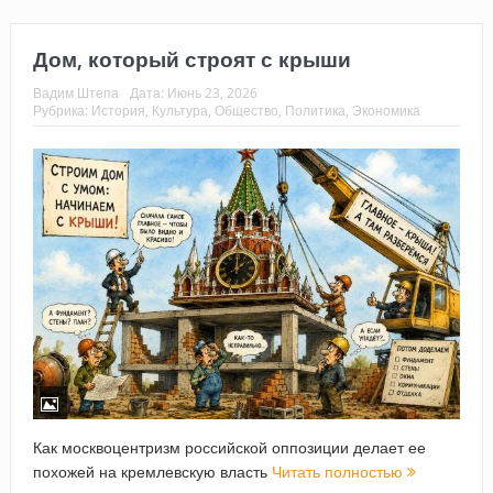
Дом, который строят с крыши
Вадим Штепа
Дата:
Июнь 23, 2026
Рубрика:
История
,
Культура
,
Общество
,
Политика
,
Экономика
Как москвоцентризм российской оппозиции делает ее
похожей на кремлевскую власть
Читать полностью