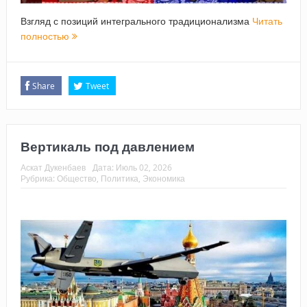
Взгляд с позиций интегрального традиционализма
Читать
полностью
Share
Tweet
Вертикаль под давлением
Аскат Дукенбаев
Дата:
Июль 02, 2026
Рубрика:
Общество
,
Политика
,
Экономика