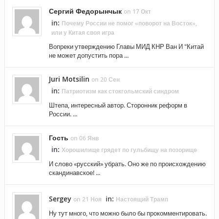
Сергий Федорынчык
on 17 Окт
in:
Почему России не помог «поворот на Восток»,
или у Китая своя игра
Вопреки утверждению Главы МИД КНР Ван И "Китай
не может допустить пора ...
Juri Motsilin
on 20 Сен
in:
Патриотизм как стокгольмский синдром
Штепа, интересный автор. Сторонник реформ в
России. ...
Гость
on 06 Янв
in:
Хорошилище грядет по гульбищу на позорище
И слово «русский» убрать. Оно же по происхождению
скандинавское! ...
Sergey
in:
on 21 Ноя
Настоящий Трамп
Ну тут много, что можно было бы прокомментировать.