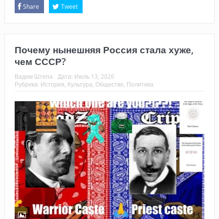
Share
Tweet
Почему нынешняя Россия стала хуже,
чем СССР?
Вадим Штепа
Дата:
Июль 13, 2026
Рубрика:
История
,
Культура
,
Общество
,
Политика