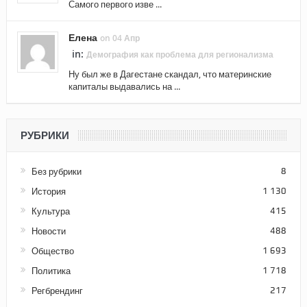
Самого первого изве ...
Елена
on 04 Апр
in:
Демография как проблема для регионализма
Ну был же в Дагестане скандал, что материнские
капиталы выдавались на ...
РУБРИКИ
Без рубрики
8
История
1 130
Культура
415
Новости
488
Общество
1 693
Политика
1 718
Регбрендинг
217