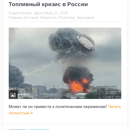
Топливный кризис в России
Вадим Штепа
Дата:
Июль 22, 2026
Рубрика:
История
,
Общество
,
Политика
,
Экономика
Может ли он привести к политическим переменам?
Читать
полностью