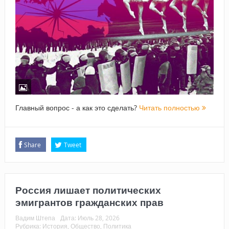
Главный вопрос - а как это сделать?
Читать полностью
Share
Tweet
Россия лишает политических
эмигрантов гражданских прав
Вадим Штепа
Дата:
Июль 28, 2026
Рубрика:
История
,
Общество
,
Политика