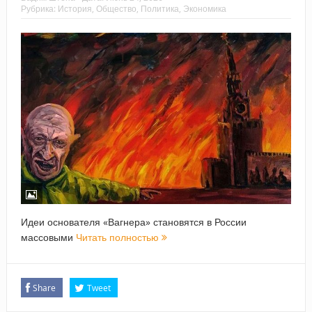
Рубрика:
История
,
Общество
,
Политика
,
Экономика
Идеи основателя «Вагнера» становятся в России
массовыми
Читать полностью
Share
Tweet