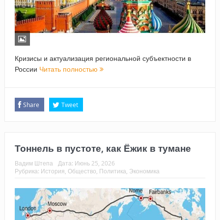
Кризисы и актуализация региональной субъектности в
России
Читать полностью
Share
Tweet
Тоннель в пустоте, как Ёжик в тумане
Вадим Штепа
Дата:
Июнь 25, 2026
Рубрика:
История
,
Общество
,
Политика
,
Экономика