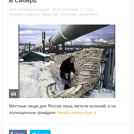
В Сибирь
Лига Свободных Наций
Дата:
Сентябрь 11, 2025
Рубрика:
Новости
,
Общество
,
Политика
,
Экономика
Местные люди для России лишь жители колоний, а не
полноценные граждане
Читать полностью