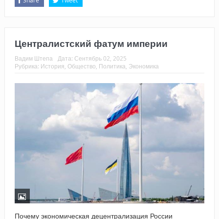
Share
Tweet
Централистский фатум империи
Вадим Штепа
Дата:
Сентябрь 02, 2025
Рубрика:
История
,
Общество
,
Политика
,
Экономика
Почему экономическая децентрализация России