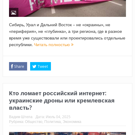
Сибирь, Урал и Дальний Восток – не «окраины», не
«периферия», не «глубинка», а три региона, где в разное
время уже существовали или проектировались отдельные
республики.
Читать полностью
Share
Tweet
Кто ломает российский интернет:
украинские дроны или кремлевская
власть?
Вадим Штепа
Дата:
Июль 04, 2025
Рубрика:
Общество
,
Политика
,
Экономика