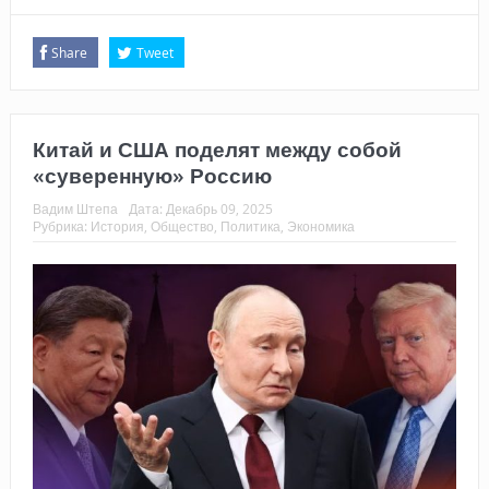
Share
Tweet
Китай и США поделят между собой
«суверенную» Россию
Вадим Штепа
Дата:
Декабрь 09, 2025
Рубрика:
История
,
Общество
,
Политика
,
Экономика