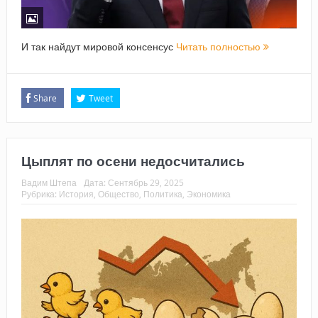
И так найдут мировой консенсус
Читать полностью
Share
Tweet
Цыплят по осени недосчитались
Вадим Штепа
Дата:
Сентябрь 29, 2025
Рубрика:
История
,
Общество
,
Политика
,
Экономика