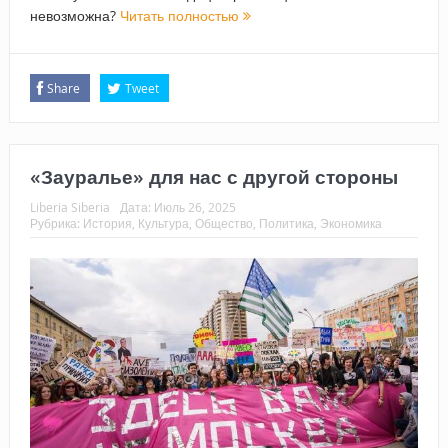
невозможна?
Читать полностью
Share
Tweet
«Зауралье» для нас с другой стороны
Liberia Siberia
Дата:
Июль 26, 2025
Рубрика:
История
,
Культура
,
Общество
,
Политика
,
Экономика