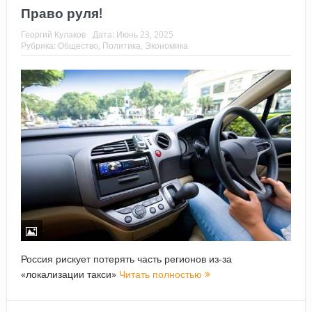
Право руля!
Георгий Кулаков
Дата:
Июнь 23, 2025
Рубрика:
Общество
,
Политика
,
Экономика
Россия рискует потерять часть регионов из-за
«локализации такси»
Читать полностью