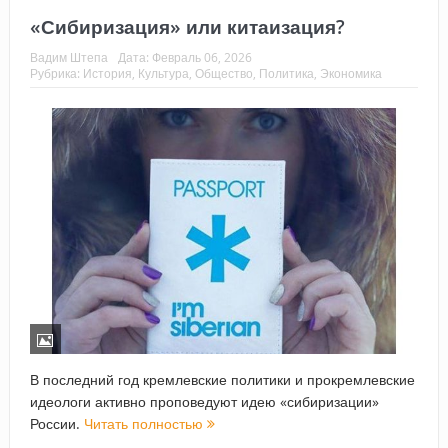
«Сибиризация» или китаизация?
Вадим Штепа
Дата:
Февраль 06, 2026
Рубрика:
История
,
Культура
,
Общество
,
Политика
,
Экономика
В последний год кремлевские политики и прокремлевские
идеологи активно проповедуют идею «сибиризации»
России.
Читать полностью