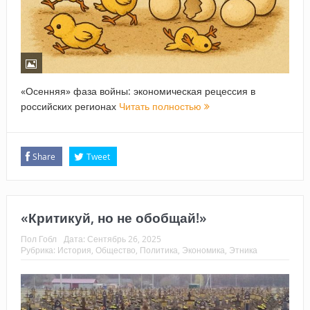
«Осенняя» фаза войны: экономическая рецессия в
российских регионах
Читать полностью
Share
Tweet
«Критикуй, но не обобщай!»
Пол Гобл
Дата:
Сентябрь 26, 2025
Рубрика:
История
,
Общество
,
Политика
,
Экономика
,
Этника