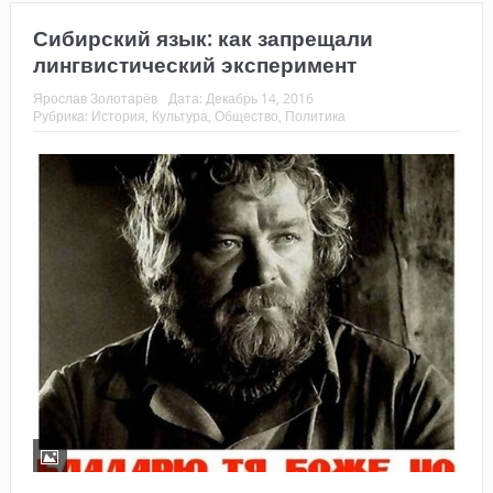
Сибирский язык: как запрещали
лингвистический эксперимент
Ярослав Золотарёв
Дата:
Декабрь 14, 2016
Рубрика:
История
,
Культура
,
Общество
,
Политика