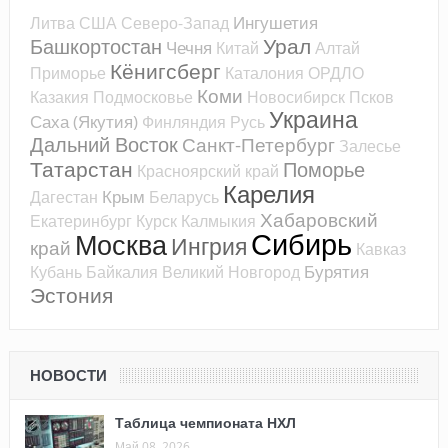
Ингушетия
Литва
США
Северо-Запад
Урал
Башкортостан
Чечня
Китай
Алтай
Кёнигсберг
Приморье
Каталония
ОРДЛО
Коми
Казакия
Подмосковье
Новосибирск
Псков
Украина
Саха (Якутия)
Финляндия
Русь
Дальний Восток
Санкт-Петербург
Залесье
Татарстан
Поморье
Красноярский край
Карелия
Крым
Дагестан
Беларусь
Хабаровский
Екатеринбург
Курск
Калмыкия
Сибирь
Москва
Ингрия
край
Кавказ
Бурятия
Кубань
Байкалия
Великий Новгород
Эстония
НОВОСТИ
Таблица чемпионата НХЛ
Май 08, 2026