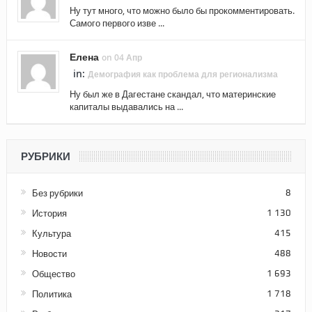
Ну тут много, что можно было бы прокомментировать.
Самого первого изве ...
Елена
on 04 Апр
in:
Демография как проблема для регионализма
Ну был же в Дагестане скандал, что материнские
капиталы выдавались на ...
РУБРИКИ
Без рубрики
8
История
1 130
Культура
415
Новости
488
Общество
1 693
Политика
1 718