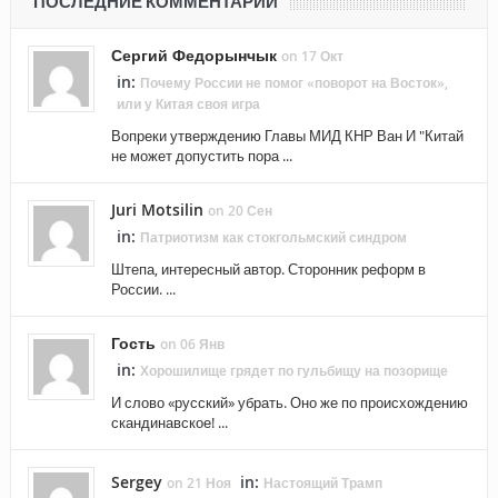
ПОСЛЕДНИЕ КОММЕНТАРИИ
Сергий Федорынчык
on 17 Окт
in:
Почему России не помог «поворот на Восток»,
или у Китая своя игра
Вопреки утверждению Главы МИД КНР Ван И "Китай
не может допустить пора ...
Juri Motsilin
on 20 Сен
in:
Патриотизм как стокгольмский синдром
Штепа, интересный автор. Сторонник реформ в
России. ...
Гость
on 06 Янв
in:
Хорошилище грядет по гульбищу на позорище
И слово «русский» убрать. Оно же по происхождению
скандинавское! ...
Sergey
in:
on 21 Ноя
Настоящий Трамп