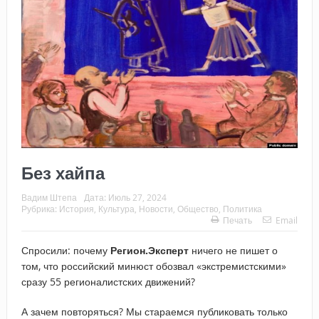
Без хайпа
Вадим Штепа
Дата:
Июль 27, 2024
Рубрика:
История
,
Культура
,
Новости
,
Общество
,
Политика
Печать
Email
Спросили: почему
Регион.Эксперт
ничего не пишет о
том, что российский минюст обозвал «экстремистскими»
сразу 55 регионалистских движений?
А зачем повторяться? Мы стараемся публиковать только