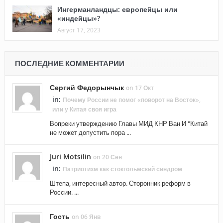
Ингерманландцы: европейцы или
«индейцы»?
Август 17, 2023
ПОСЛЕДНИЕ КОММЕНТАРИИ
Сергий Федорынчык
on 17 Окт
in:
Почему России не помог «поворот на Восток»,
или у Китая своя игра
Вопреки утверждению Главы МИД КНР Ван И "Китай
не может допустить пора ...
Juri Motsilin
on 20 Сен
in:
Патриотизм как стокгольмский синдром
Штепа, интересный автор. Сторонник реформ в
России. ...
Гость
on 06 Янв