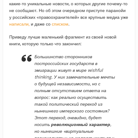
какие-то уникальные новости, о которых другие почему-то
не сообщают. Но об этом очередном приступе паранойи
у российских «правоохранителей» все крупные медиа уже
написали,
и даже со
списком
.
Приведу лучше маленький фрагмент из своей новой
книги, которую только что закончил:
Большинство сторонников
построссийских государств в
эмиграции живут в мире wishful
thinking. У них замечательные мечты
о будущей независимости, но с
полным отсутствием ответа на
вопрос: как реально осуществить
такой политический переход из
нынешнего имперского состояния?
Этот переход, очевидно, будет
носить
революционный характер
,
но нынешние «виртуальные
регионалисты» не желают учиться у