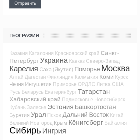
ГЕОГРАФИЯ
Санкт-
Казакия
Каталония
Красноярский край
Украина
Петербург
Кавказ
Северо-Запад
Москва
Карелия
Поморье
Саха (Якутия)
Коми
Алтай
Дагестан
Финляндия
Калмыкия
Курск
Чечня
Ингушетия
Приморье
ОРДЛО
Литва
США
Татарстан
Русь
Беларусь
Екатеринбург
Хабаровский край
Подмосковье
Новосибирск
Эстония
Башкортостан
Кубань
Залесье
Урал
Дальний Восток
Бурятия
Псков
Китай
Кёнигсберг
Крым
Великий Новгород
Байкалия
Сибирь
Ингрия