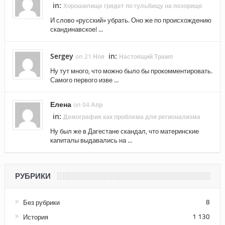
in:
Хорошилище грядет по гульбищу на позорище
И слово «русский» убрать. Оно же по происхождению
скандинавское! ...
Sergey
in:
on 21 Ноя
Настоящий Трамп
Ну тут много, что можно было бы прокомментировать.
Самого первого изве ...
Елена
on 04 Апр
in:
Демография как проблема для регионализма
Ну был же в Дагестане скандал, что материнские
капиталы выдавались на ...
РУБРИКИ
Без рубрики
8
История
1 130