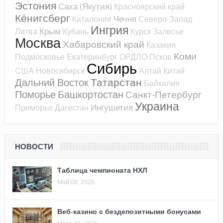
Эстония
Саха (Якутия)
Красноярский край
Кёнигсберг
Чечня
Каталония
Северо-Запад
Ингрия
Крым
Литва
Кубань
Курск
Залесье
Москва
Хабаровский край
Казакия
Коми
Подмосковье
Екатеринбург
ОРДЛО
Псков
Сибирь
США
Новосибирск
Алтай
Китай
Татарстан
Дальний Восток
Байкалия
Поморье
Башкортостан
Санкт-Петербург
Украина
Ингушетия
Приморье
Дагестан
НОВОСТИ
Таблица чемпионата НХЛ
Май 08, 2026
Веб-казино с бездепозитными бонусами