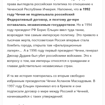
права выглядела российская политика по отношению к
Чеченской Республике Ичкерия. Напомню, что
в 1992
году Чечня не подписывала российский
Федеративный договор, и поэтому де-юре
оставалась независимым государством
. Но в 1994
году президент РФ Борис Ельцин ввел туда танки,
возрождая тем самым имперскую политику. Это привело к
тысячам жертв, постсоветская Россия впервые стала
бомбить города, открыла там «фильтрационные
лагеря»… А в 1996 году первый президент Чечни, генерал
Джохар Дудаев был убит российскими войсками. Это к
вопросу о том, как имперцы относятся к гражданам и
главам действительно независимых стран.
И та же история повторилась со вторым свободно
избранным президентом Чечни Асланом Масхадовым. В
1997 году Ельцин принимал его в Кремле и они
подписали договор о мире между Россией и Чечней,
начинавшийся с таких утверждений: