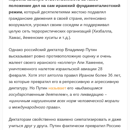
положение дел на сам иранский фундаменталистский
режим
, который десятилетиями жестоко подавлял
гражданские движения в своей стране, интенсивно
вооружался, угрожал своим соседям и поддерживал
целую сеть террористических организаций (Хизбалла,
Хамас, йеменские хуситы и т.д.).
Однако российский диктатор Владимир Путин
высказывает ровно противоположную оценку и очень
жалеет своего иранского «коллегу» Али Хаменеи,
уничтоженного налетом израильской авиации 28
февраля. Хотя этот аятолла правил Ираном более 36 лет,
за которые превратил его в репрессивную и агрессивную
диктатуру. Но Путин
называет
его
«выдающимся
государственным деятелем»
, а его ликвидацию –
«
циничным нарушением всех норм человеческой морали
и международного права».
Диктаторам свойственно взаимно симпатизировать и даже
учиться друг у друга. Путин фактически превратил Россию