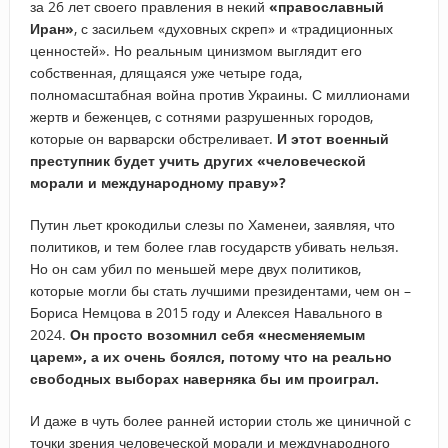
за 26 лет своего правления в некий
«православный
Иран»
, с засильем «духовных скреп» и «традиционных
ценностей». Но реальным цинизмом выглядит его
собственная, длящаяся уже четыре года,
полномасштабная война против Украины. С миллионами
жертв и беженцев, с сотнями разрушенных городов,
которые он варварски обстреливает.
И этот военный
преступник будет учить других «человеческой
морали и международному праву»?
Путин льет крокодильи слезы по Хаменеи, заявляя, что
политиков, и тем более глав государств убивать нельзя.
Но он сам убил по меньшей мере двух политиков,
которые могли бы стать лучшими президентами, чем он –
Бориса Немцова в 2015 году и Алексея Навального в
2024.
Он просто возомнил себя «несменяемым
царем», а их очень боялся, потому что на реально
свободных выборах наверняка бы им проиграл.
И даже в чуть более ранней истории столь же циничной с
точки зрения человеческой морали и международного