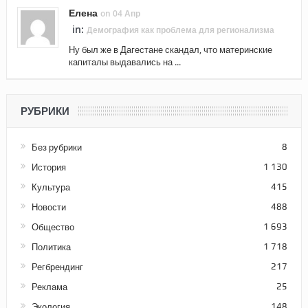
Елена
on 04 Апр
in:
Демография как проблема для регионализма
Ну был же в Дагестане скандал, что материнские
капиталы выдавались на ...
РУБРИКИ
Без рубрики
8
История
1 130
Культура
415
Новости
488
Общество
1 693
Политика
1 718
Регбрендинг
217
Реклама
25
Экология
148