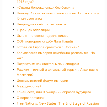
1918 года?
«Страна-бензоколонка» без бензина
Почему России не помог «поворот на Восток», или у
Китая своя игра
Непридуманный фильм ужасов
«Царица» оппозиции
Цыплят по осени недосчитались
ООН повторяет судьбу Лиги Наций?
Готова ли Европа сразиться с Россией?
Кремлевская империя неизбежно развалится. Но
как?
Патриотизм как стокгольмский синдром
Рашизм – точный и актуальный термин. А как насчет
Московии?
Централистский фатум империи
Меж двух огней
Конец лета, или В ожидании образов будущего
О первопричинах
Free Nations, New States: The End Stage of Russian