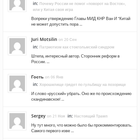
in:
Почему России не помог «поворот на Восток»,
или у Китая своя игра
Вопреки утверждению Главы МИД КНР Ван И "Китай
не может допустить пора ...
Juri Motsilin
on 20 Сен
in:
Патриотизм как стокгольмский синдром
Штепа, интересный автор. Сторонник реформ в
России. ...
Гость
on 06 Янв
in:
Хорошилище грядет по гульбищу на позорище
И слово «русский» убрать. Оно же по происхождению
скандинавское! ...
Sergey
in:
on 21 Ноя
Настоящий Трамп
Ну тут много, что можно было бы прокомментировать.
Самого первого изве ...