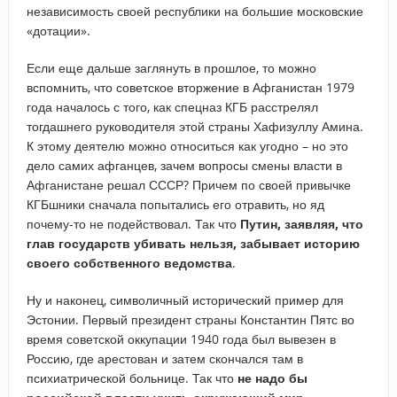
независимость своей республики на большие московские
«дотации».
Если еще дальше заглянуть в прошлое, то можно
вспомнить, что советское вторжение в Афганистан 1979
года началось с того, как спецназ КГБ расстрелял
тогдашнего руководителя этой страны Хафизуллу Амина.
К этому деятелю можно относиться как угодно – но это
дело самих афганцев, зачем вопросы смены власти в
Афганистане решал СССР? Причем по своей привычке
КГБшники сначала попытались его отравить, но яд
почему-то не подействовал. Так что
Путин, заявляя, что
глав государств убивать нельзя, забывает историю
своего собственного ведомства
.
Ну и наконец, символичный исторический пример для
Эстонии. Первый президент страны Константин Пятс во
время советской оккупации 1940 года был вывезен в
Россию, где арестован и затем скончался там в
психиатрической больнице. Так что
не надо бы