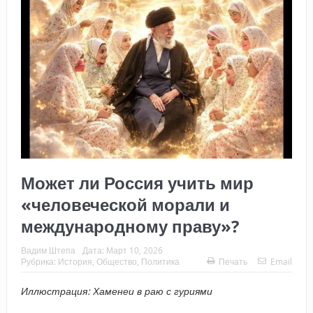
Может ли Россия учить мир
«человеческой морали и
международному праву»?
Вадим Штепа
Дата:
Март 10, 2026
Рубрика:
История
,
Общество
,
Политика
Печать
Email
Иллюстрация: Хаменеи в раю с гуриями