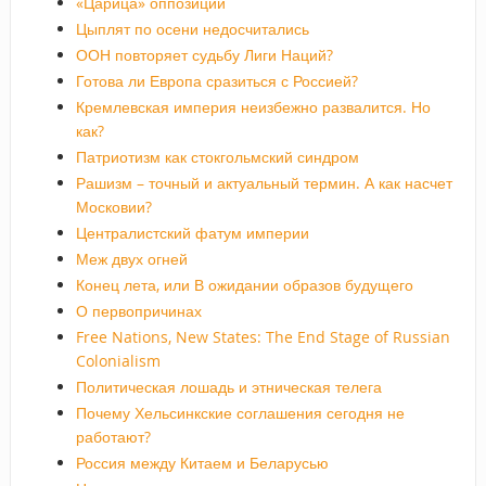
«Царица» оппозиции
Цыплят по осени недосчитались
ООН повторяет судьбу Лиги Наций?
Готова ли Европа сразиться с Россией?
Кремлевская империя неизбежно развалится. Но
как?
Патриотизм как стокгольмский синдром
Рашизм – точный и актуальный термин. А как насчет
Московии?
Централистский фатум империи
Меж двух огней
Конец лета, или В ожидании образов будущего
О первопричинах
Free Nations, New States: The End Stage of Russian
Colonialism
Политическая лошадь и этническая телега
Почему Хельсинкские соглашения сегодня не
работают?
Россия между Китаем и Беларусью