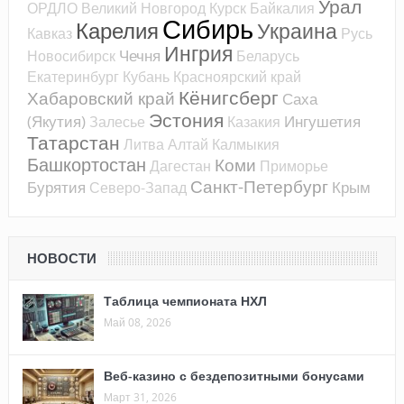
Урал
ОРДЛО
Великий Новгород
Курск
Байкалия
Сибирь
Карелия
Украина
Кавказ
Русь
Ингрия
Чечня
Новосибирск
Беларусь
Екатеринбург
Кубань
Красноярский край
Кёнигсберг
Хабаровский край
Саха
Эстония
(Якутия)
Ингушетия
Залесье
Казакия
Татарстан
Литва
Алтай
Калмыкия
Башкортостан
Коми
Дагестан
Приморье
Санкт-Петербург
Бурятия
Крым
Северо-Запад
НОВОСТИ
Таблица чемпионата НХЛ
Май 08, 2026
Веб-казино с бездепозитными бонусами
Март 31, 2026