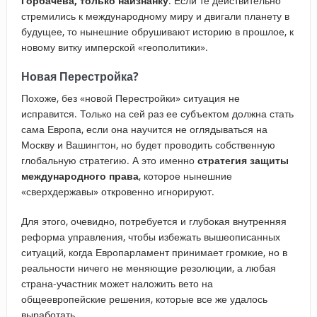
Горбачева, только наизнанку
. Если те действительно
стремились к международному миру и двигали планету в
будущее, то нынешние обрушивают историю в прошлое, к
новому витку имперской «геополитики».
Новая Перестройка?
Похоже, без «новой Перестройки» ситуация не
исправится. Только на сей раз ее субъектом должна стать
сама Европа, если она научится не оглядываться на
Москву и Вашингтон, но будет проводить собственную
глобальную стратегию. А это именно
стратегия защиты
международного права
, которое нынешние
«сверхдержавы» откровенно игнорируют.
Для этого, очевидно, потребуется и глубокая внутренняя
реформа управления, чтобы избежать вышеописанных
ситуаций, когда Европарламент принимает громкие, но в
реальности ничего не меняющие резолюции, а любая
страна-участник может наложить вето на
общеевропейские решения, которые все же удалось
выработать.