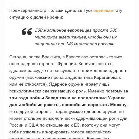
Премьер-министр Польши Дональд Туск
оценивает
эту
ситуацию с долей иронии:
500 миллионов европейцев просят 300
миллионов американцев, чтобы они их
защитили от 140 миллионов россиян.
Сегодня, после Брекзита, в Евросоюзе осталась только
одна ядерная страна – Франция. Конечно, никто в
здравом рассудке не рассуждает о применении ядерного
оружия (московские пропагандисты типа Караганова к
ним не относятся). Ядерное оружие играет лишь
психологически сдерживающую роль. Именно поэтому
за
три года войны Запад так и не предоставил Украине
дальнобойные ракеты, способные поражать Москву
.
Но с другой стороны – французское ядерное оружие не
играет столь же психологически сдерживающей роли для
России и США по отношению к ЕС, поэтому они могут
себе позволить игнорировать голоса европейских
политиков, а то и напрямую угрожать Евросоюзу.