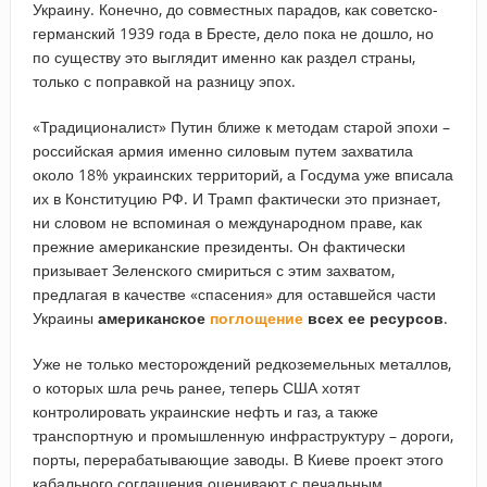
Украину. Конечно, до совместных парадов, как советско-
германский 1939 года в Бресте, дело пока не дошло, но
по существу это выглядит именно как раздел страны,
только с поправкой на разницу эпох.
«Традиционалист» Путин ближе к методам старой эпохи –
российская армия именно силовым путем захватила
около 18% украинских территорий, а Госдума уже вписала
их в Конституцию РФ. И Трамп фактически это признает,
ни словом не вспоминая о международном праве, как
прежние американские президенты. Он фактически
призывает Зеленского смириться с этим захватом,
предлагая в качестве «спасения» для оставшейся части
Украины
американское
поглощение
всех ее ресурсов
.
Уже не только месторождений редкоземельных металлов,
о которых шла речь ранее, теперь США хотят
контролировать украинские нефть и газ, а также
транспортную и промышленную инфраструктуру – дороги,
порты, перерабатывающие заводы. В Киеве проект этого
кабального соглашения оценивают с печальным