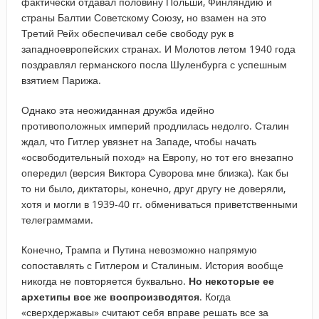
фактически отдавал половину Польши, Финляндию и
страны Балтии Советскому Союзу, но взамен на это
Третий Рейх обеспечивал себе свободу рук в
западноевропейских странах. И Молотов летом 1940 года
поздравлял германского посла Шуленбурга с успешным
взятием Парижа.
Однако эта неожиданная дружба идейно
противоположных империй продлилась недолго. Сталин
ждал, что Гитлер увязнет на Западе, чтобы начать
«освободительный поход» на Европу, но тот его внезапно
опередил (версия Виктора Суворова мне близка). Как бы
то ни было, диктаторы, конечно, друг другу не доверяли,
хотя и могли в 1939-40 гг. обмениваться приветственными
телеграммами.
Конечно, Трампа и Путина невозможно напрямую
сопоставлять с Гитлером и Сталиным. История вообще
никогда не повторяется буквально.
Но некоторые ее
архетипы все же воспроизводятся
. Когда
«сверхдержавы» считают себя вправе решать все за