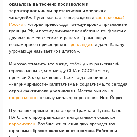
оказалось вытеснено произволом и
территориальными претензиями имперских
«вождей»
. Путин мечтает о возрождении
«исторической
России»
, которая превосходит международно признанные
границы РФ, и потому вызывает неизбежные конфликты с
другими постсоветскими странами. Трамп вдруг
вознамерился присоединить
Гренландию
и даже Канаду
угрожающе называет «51 штатом».
И можно отметить, что между собой у них разногласий
гораздо меньше, чем между США и СССР в эпоху
прежней Холодной войны. Если тогда спорили о
«непримиримости» капитализма и социализма, то сегодня
строй фактически уравнялся
и Москва вышла на
второе место
по числу миллиардеров после Нью-Йорка.
В условиях прямых переговоров Трампа и Путина блок
НАТО с его проукраинскими инициативами оказался
парализован
. Вообще, отношения двух президентов
странным образом
напоминают времена Рейгана и