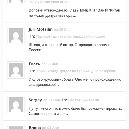
или у Китая своя игра
Вопреки утверждению Главы МИД КНР Ван И "Китай
не может допустить пора ...
Juri Motsilin
on 20 Сен
in:
Патриотизм как стокгольмский синдром
Штепа, интересный автор. Сторонник реформ в
России. ...
Гость
on 06 Янв
in:
Хорошилище грядет по гульбищу на позорище
И слово «русский» убрать. Оно же по происхождению
скандинавское! ...
Sergey
in:
on 21 Ноя
Настоящий Трамп
Ну тут много, что можно было бы прокомментировать.
Самого первого изве ...
Елена
on 04 Апр