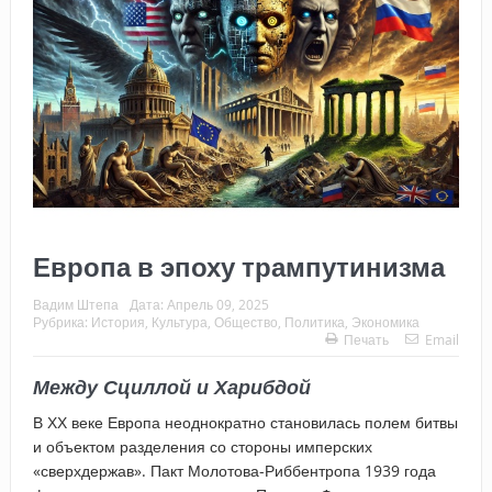
Европа в эпоху трампутинизма
Вадим Штепа
Дата:
Апрель 09, 2025
Рубрика:
История
,
Культура
,
Общество
,
Политика
,
Экономика
Печать
Email
Между Сциллой и Харибдой
В ХХ веке Европа неоднократно становилась полем битвы
и объектом разделения со стороны имперских
«сверхдержав». Пакт Молотова-Риббентропа 1939 года