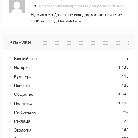
in:
Демография как проблема для регионализма
Ну был же в Дагестане скандал, что материнские
капиталы выдавались на ...
РУБРИКИ
Без рубрики
8
История
1 130
Культура
415
Новости
488
Общество
1 693
Политика
1 718
Регбрендинг
217
Реклама
25
Экология
148