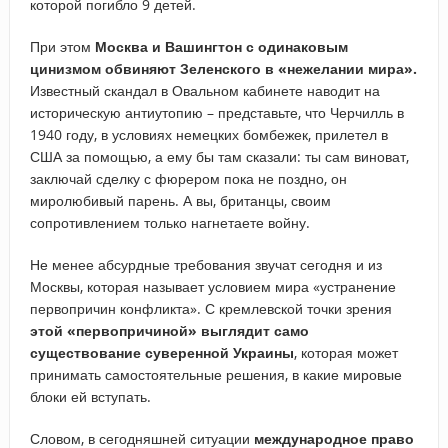
которой погибло 9 детей.
При этом
Москва и Вашингтон с одинаковым
цинизмом обвиняют Зеленского в «нежелании мира».
Известный скандал в Овальном кабинете наводит на
историческую антиутопию – представьте, что Черчилль в
1940 году, в условиях немецких бомбежек, прилетел в
США за помощью, а ему бы там сказали: ты сам виноват,
заключай сделку с фюрером пока не поздно, он
миролюбивый парень. А вы, британцы, своим
сопротивлением только нагнетаете войну.
Не менее абсурдные требования звучат сегодня и из
Москвы, которая называет условием мира «устранение
первопричин конфликта». С кремлевской точки зрения
этой «первопричиной» выглядит само
существование суверенной Украины
, которая может
принимать самостоятельные решения, в какие мировые
блоки ей вступать.
Словом, в сегодняшней ситуации
международное право