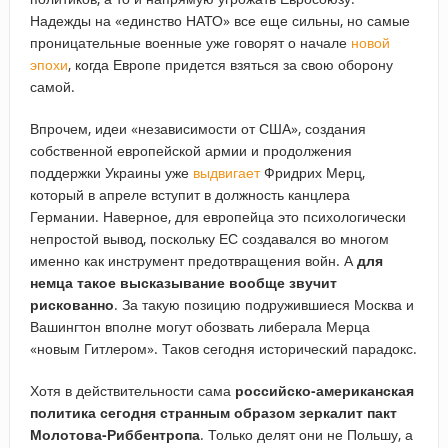
Надежды на «единство НАТО» все еще сильны, но самые
проницательные военные уже говорят о начале
новой
эпохи
, когда Европе придется взяться за свою оборону
самой.
Впрочем, идеи «независимости от США», создания
собственной европейской армии и продолжения
поддержки Украины уже
выдвигает
Фридрих Мерц,
который в апреле вступит в должность канцлера
Германии. Наверное, для европейца это психологически
непростой вывод, поскольку ЕС создавался во многом
именно как инструмент предотвращения войн. А
для
немца такое высказывание вообще звучит
рискованно
. За такую позицию подружившиеся Москва и
Вашингтон вполне могут обозвать либерала Мерца
«новым Гитлером». Таков сегодня исторический парадокс.
Хотя в действительности сама
российско-американская
политика сегодня странным образом зеркалит пакт
Молотова-Риббентропа
. Только делят они не Польшу, а