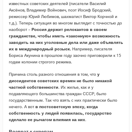
известных советских деятелей (писатели Василий
Аксёнов, Владимир Войнович, поэт Иосиф Бродский,
режиссер Юрий Любимов, шахматист Виктор Корчной и
т.д.). Теперь ситуация во многом выглядит с точностью до
наоборот –
Россия держит релокантов в своем
гражданстве, чтобы иметь «законную» возможность
заводить на них уголовные дела или даже объявлять
их в международный розыск.
Например, писателя
Бориса Акунина в прошлом году заочно приговорили к 15
годам колонии строгого режима.
Причина столь разного отношения в том, что
у
диссидентов советских времен не было никакой
частной собственности
. Их жилье, как и у
подавляющего большинства граждан СССР, было
государственным. Так что взять с них практически было
нечего. А вот
в постсоветскую эпоху, когда
собственность у людей появилась, государство
сделало ее рычагом влияния на них
.
Возврат к скрепам