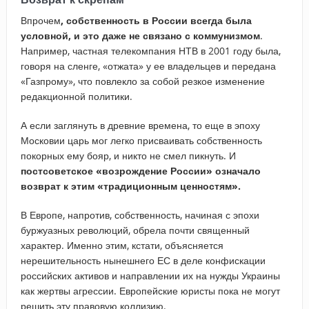
Впрочем
, собственность в России всегда была
условной, и это даже не связано с коммунизмом
.
Например, частная телекомпания НТВ в 2001 году была,
говоря на сленге, «отжата» у ее владельцев и передана
«Газпрому», что повлекло за собой резкое изменение
редакционной политики.
А если заглянуть в древние времена, то еще в эпоху
Московии царь мог легко присваивать собственность
покорных ему бояр, и никто не смел пикнуть. И
постсоветское «возрождение России» означало
возврат к этим «традиционным ценностям».
В Европе, напротив, собственность, начиная с эпохи
буржуазных революций, обрела почти священный
характер. Именно этим, кстати, объясняется
нерешительность нынешнего ЕС в деле конфискации
российских активов и направлении их на нужды Украины
как жертвы агрессии. Европейские юристы пока не могут
решить эту правовую коллизию.