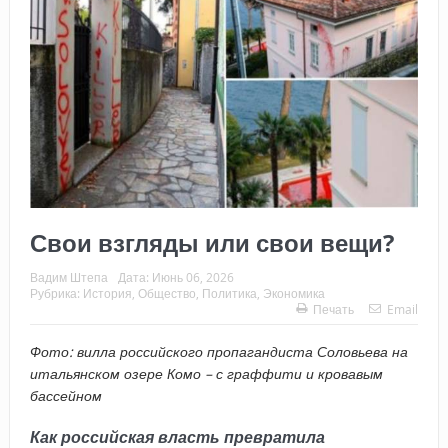
Свои взгляды или свои вещи?
Вадим Штепа
Дата:
Июнь 06, 2026
Рубрика:
История
,
Общество
,
Политика
,
Экономика
Печать
Email
Фото: вилла российского пропагандиста Соловьева на
итальянском озере Комо – с граффити и кровавым
бассейном
Как российская власть превратила