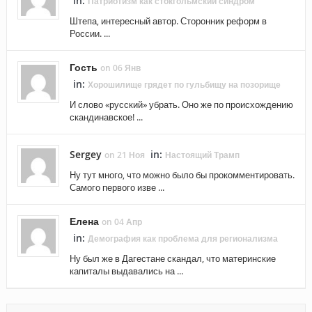
in:
Патриотизм как стокгольмский синдром
Штепа, интересный автор. Сторонник реформ в
России. ...
Гость
on 06 Янв
in:
Хорошилище грядет по гульбищу на позорище
И слово «русский» убрать. Оно же по происхождению
скандинавское! ...
Sergey
in:
on 21 Ноя
Настоящий Трамп
Ну тут много, что можно было бы прокомментировать.
Самого первого изве ...
Елена
on 04 Апр
in:
Демография как проблема для регионализма
Ну был же в Дагестане скандал, что материнские
капиталы выдавались на ...