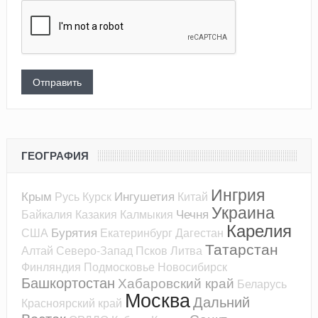
ГЕОГРАФИЯ
Ингрия
Крым
Ингушетия
Русь
Курск
Китай
Украина
Чечня
Байкалия
Казакия
Калмыкия
Карелия
Бурятия
США
Екатеринбург
Дагестан
Татарстан
Алтай
Северо-Запад
Псков
Литва
Финляндия
Подмосковье
Новосибирск
Башкортостан
Хабаровский край
Беларусь
Москва
Дальний
Красноярский край