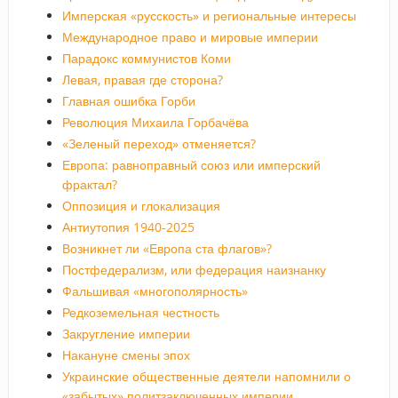
Имперская «русскость» и региональные интересы
Международное право и мировые империи
Парадокс коммунистов Коми
Левая, правая где сторона?
Главная ошибка Горби
Революция Михаила Горбачёва
«Зеленый переход» отменяется?
Европа: равноправный союз или имперский
фрактал?
Оппозиция и глокализация
Антиутопия 1940-2025
Возникнет ли «Европа ста флагов»?
Постфедерализм, или федерация наизнанку
Фальшивая «многополярность»
Редкоземельная честность
Закругление империи
Накануне смены эпох
Украинские общественные деятели напомнили о
«забытых» политзаключенных империи