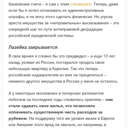
банковские счета – я сам с этим
столкнулся
. Теперь, даже
если бы я хотел оплачивать их административные
штрафы, я не могу этого сделать физически. Но угроза
ареста имущества за «неправильные» высказывания – это
очередной шаг по пути антиправовой деградации
российской юридической системы.
Лазейка закрывается
В свое время я словно бы это предвидел – и еще 10 лет
назад, уезжая из России, постарался продать свою
небольшую квартиру в Карелии. Так что теперь
российским надзирателям ко мне не прицепиться –
никакого другого имущества в России у меня не осталось.
А у некоторых московских и питерских релокантов
побогаче за последние годы сложилась практика –
они
стали сдавать свое жилье, что позволяло
оплачивать существенную часть расходов за
рубежом
. На поддержку того же уровня жизни в Европе
или Америке этого вряд ли хватало, но например, в