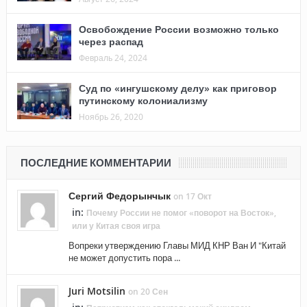
Освобождение России возможно только
через распад
Февраль 24, 2024
Суд по «ингушскому делу» как приговор
путинскому колониализму
Ноябрь 26, 2020
ПОСЛЕДНИЕ КОММЕНТАРИИ
Сергий Федорынчык
on 17 Окт
in:
Почему России не помог «поворот на Восток»,
или у Китая своя игра
Вопреки утверждению Главы МИД КНР Ван И "Китай
не может допустить пора ...
Juri Motsilin
on 20 Сен