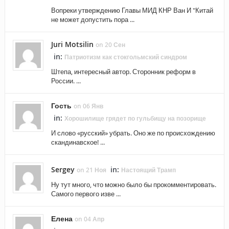
Вопреки утверждению Главы МИД КНР Ван И "Китай
не может допустить пора ...
Juri Motsilin
on 20 Сен
in:
Патриотизм как стокгольмский синдром
Штепа, интересный автор. Сторонник реформ в
России. ...
Гость
on 06 Янв
in:
Хорошилище грядет по гульбищу на позорище
И слово «русский» убрать. Оно же по происхождению
скандинавское! ...
Sergey
in:
on 21 Ноя
Настоящий Трамп
Ну тут много, что можно было бы прокомментировать.
Самого первого изве ...
Елена
on 04 Апр