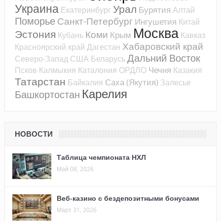
Украина
Урал
Бурятия
Екатеринбург
Алтай
Поморье
Санкт-Петербург
Ингушетия
Китай
Москва
Эстония
Коми
Крым
Кубань
Кавказ
Хабаровский край
Красноярский край
Дагестан
Дальний Восток
Северо-Запад
США
Беларусь
Чечня
Псков
Калмыкия
Каталония
ОРДЛО
Казакия
Татарстан
Саха (Якутия)
Байкалия
Залесье
Карелия
Башкортостан
НОВОСТИ
Таблица чемпионата НХЛ
Май 08, 2026
Веб-казино с бездепозитными бонусами
Март 31, 2026