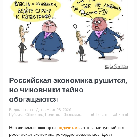
Российская экономика рушится,
но чиновники тайно
обогащаются
Вадим Штепа
Дата:
Март 03, 2026
Рубрика:
Общество
,
Политика
,
Экономика
Печать
Email
Независимые эксперты
подсчитали
, что за минувший год
российская экономика рекордно обвалилась. Доля