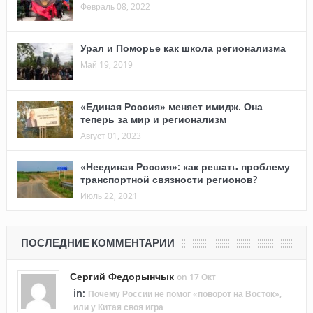
Февраль 08, 2022
Урал и Поморье как школа регионализма
Май 19, 2019
«Единая Россия» меняет имидж. Она
теперь за мир и регионализм
Август 01, 2023
«Неединая Россия»: как решать проблему
транспортной связности регионов?
Июль 22, 2021
ПОСЛЕДНИЕ КОММЕНТАРИИ
Сергий Федорынчык
on 17 Окт
in:
Почему России не помог «поворот на Восток»,
или у Китая своя игра