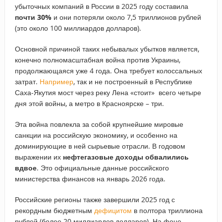
убыточных компаний в России в 2025 году составила
почти 30%
и они потеряли около 7,5 триллионов рублей
(это около 100 миллиардов долларов).
Основной причиной таких небывалых убытков является,
конечно полномасштабная война против Украины,
продолжающаяся уже 4 года. Она требует колоссальных
затрат.
Например
, так и не построенный в Республике
Саха-Якутия мост через реку Лена «стоит» всего четыре
дня этой войны, а метро в Красноярске – три.
Эта война повлекла за собой крупнейшие мировые
санкции на российскую экономику, и особенно на
доминирующие в ней сырьевые отрасли. В годовом
выражении их
нефтегазовые доходы обвалились
вдвое
. Это официальные данные российского
министерства финансов на январь 2026 года.
Российские регионы также завершили 2025 год с
рекордным бюджетным
дефицитом
в полтора триллиона
рублей (более 20 миллиардов долларов). На фоне