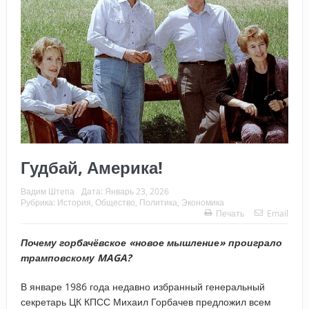
Гудбай, Америка!
Вадим Штепа
Дата:
Январь 23, 2026
Рубрика:
История
,
Общество
,
Политика
,
Экономика
Печать
Email
Почему горбачёвское «новое мышление» проиграло
трамповскому MAGA?
В январе 1986 года недавно избранный генеральный
секретарь ЦК КПСС Михаил Горбачев предложил всем