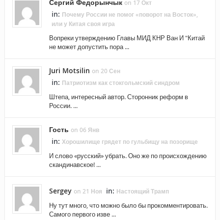
Сергий Федорынчык
on 17 Окт
in:
Почему России не помог «поворот на Восток»,
или у Китая своя игра
Вопреки утверждению Главы МИД КНР Ван И "Китай
не может допустить пора ...
Juri Motsilin
on 20 Сен
in:
Патриотизм как стокгольмский синдром
Штепа, интересный автор. Сторонник реформ в
России. ...
Гость
on 06 Янв
in:
Хорошилище грядет по гульбищу на позорище
И слово «русский» убрать. Оно же по происхождению
скандинавское! ...
Sergey
in:
on 21 Ноя
Настоящий Трамп
Ну тут много, что можно было бы прокомментировать.
Самого первого изве ...