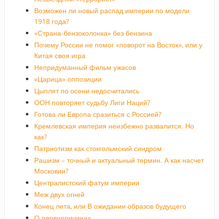
Возможен ли новый распад империи по модели
1918 года?
«Страна-бензоколонка» без бензина
Почему России не помог «поворот на Восток», или у
Китая своя игра
Непридуманный фильм ужасов
«Царица» оппозиции
Цыплят по осени недосчитались
ООН повторяет судьбу Лиги Наций?
Готова ли Европа сразиться с Россией?
Кремлевская империя неизбежно развалится. Но
как?
Патриотизм как стокгольмский синдром
Рашизм – точный и актуальный термин. А как насчет
Московии?
Централистский фатум империи
Меж двух огней
Конец лета, или В ожидании образов будущего
О первопричинах