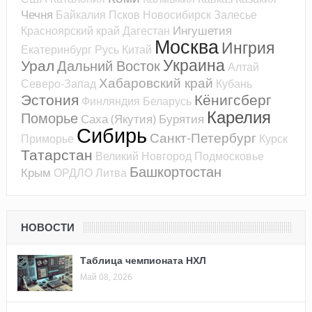
Чечня
Байкалия
Псков
Новосибирск
Залесье
Ингушетия
Красноярский край
Дагестан
Москва
Ингрия
Екатеринбург
Русь
Китай
Украина
Урал
Дальний Восток
Алтай
Хабаровский край
Северо-Запад
Кубань
Эстония
Кёнигсберг
Финляндия
Беларусь
Карелия
Поморье
Саха (Якутия)
Бурятия
Сибирь
Санкт-Петербург
Приморье
Курск
Татарстан
Великий Новгород
Подмосковье
Башкортостан
Крым
ОРДЛО
Литва
НОВОСТИ
Таблица чемпионата НХЛ
Май 08, 2026