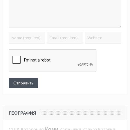
ГЕОГРАФИЯ
Коми
США
Каталония
Калмыкия
Кавказ
Казакия