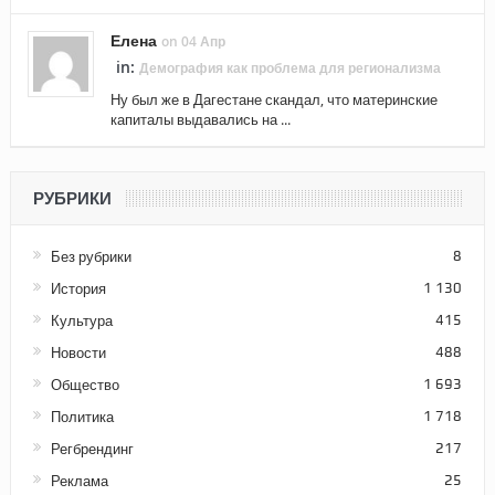
Елена
on 04 Апр
in:
Демография как проблема для регионализма
Ну был же в Дагестане скандал, что материнские
капиталы выдавались на ...
РУБРИКИ
Без рубрики
8
История
1 130
Культура
415
Новости
488
Общество
1 693
Политика
1 718
Регбрендинг
217
Реклама
25