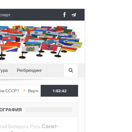
сперт
тура
Регбрендинг
Вертикаль под давлением
1:02:43
Тоннель в пустоте, как Ёжик в тума
ЕОГРАФИЯ
Санкт-
тай
Беларусь
Русь