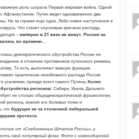
ловажную роль сыграла Первая мировая война. Одной
 с Афганистаном. Путин ведет одновременно две
ны. Не за горами еще одна. Либо новое наступление в
еларусь. Что станет спусковым крючком распада,
нденция –
империи в 21 веке не живут. Россия на
жалась во времени
…
планы демократического обустройства России не
падению в отчаяние противников путинского режима,
ативу. То есть, выполняют важную функцию
словиях практически неизбежного распада России
го усилиями, прежде всего самого Путина,
более
бустройства регионов
: Сибири, Урала, Дальнего
ребует не столько общедемократической фразеологии,
ой региона, знания его болевых точек и
ю, что
будущее не за столичной либеральной
дерами протеста
.
отличие от «Соединенных Штатов России», у
сть свой популярный флаг. Фото с новосибирской