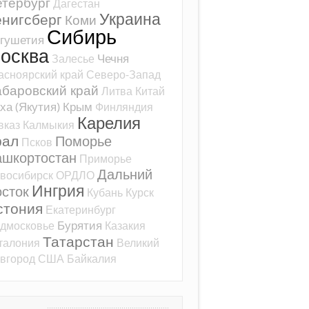
тербург
Дагестан
Украина
ёнигсберг
Коми
Сибирь
гушетия
осква
Чечня
Залесье
асноярский край
Северо-Запад
баровский край
Литва
Китай
ха (Якутия)
Крым
Финляндия
Карелия
вказ
Калмыкия
рал
Поморье
Псков
ашкортостан
Приморье
Дальний
восибирск
ОРДЛО
Ингрия
сток
Кубань
Курск
стония
Екатеринбург
Бурятия
дмосковье
Казакия
Татарстан
талония
Великий
вгород
США
Байкалия