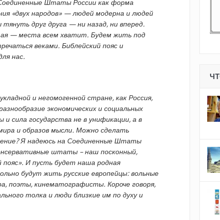
Соединенные Штаты России как форма
ия «двух народов» — людей модерна и людей
 тянуть друг друга — ни назад, ни вперед.
тая — места всем хватит. Будем жить под
тречаться веками. Библейский пояс и
ля нас.
ЧТ
укладной и негомогенной стране, как Россия,
азнообразие экономических и социальных
 и сила государства не в унификации, а в
мира и образов мысли. Можно сделать
ление? Я надеюсь на Соединенные Штаты
консервативные штаты – наш посконный,
 пояс». И пусть будет наша родная
вольно будут жить русские европейцы: вольные
а, поэты, кинематографисты. Короче говоря,
ьного толка и люди близкие им по духу и