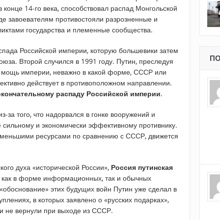
 конце 14-го века, способствовал распад Монгольской
 где завоевателям противостояли разрозненные и
ктами государства и племенные сообщества.
аспада Российской империи, которую большевики затем
ПО
юза. Второй случился в 1991 году. Путин, преследуя
 мощь империи, неважно в какой форме, СССР или
ъективно действует в противоположном направлении.
окончательному распаду Российской империи
.
з-за того, что надорвался в гонке вооружений и
 сильному и экономически эффективному противнику.
о меньшими ресурсами по сравнению с СССР, движется
ого духа «исторической России»,
Россия путинская
как в форме информационных, так и обычных
«обоснование» этих будущих войн Путин уже сделал в
уплениях, в которых заявлено о «русских подарках»,
и не вернули при выходе из СССР.