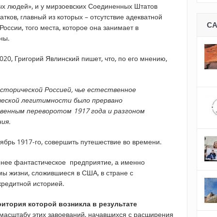
ых людей», и у мирзоевских Соединенных Штатов
атков, главный из которых – отсутствие адекватной
С
России, того места, которое она занимает в
ны.
020, Григорий Явлинский пишет, что, по его мнению,
исторической Россией, чье естественное
ческой легитимности было прервано
венным переворотом 1917 года и разгоном
ия.
тябрь 1917-го, совершить путешествие во времени.
енее фантастическое предприятие, а именно
мы жизни, сложившиеся в США, в стране с
редитной историей.
ритория которой возникла в результате
масштабу этих завоеваний, начавшихся с расширения