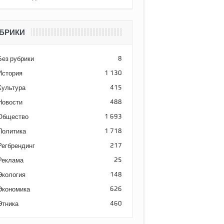
БРИКИ
Без рубрики
8
История
1 130
Культура
415
Новости
488
Общество
1 693
Политика
1 718
Регбрендинг
217
Реклама
25
Экология
148
Экономика
626
Этника
460