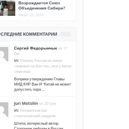
Возрождается Союз
Объединения Сибири?
Август 23, 2019
СЛЕДНИЕ КОММЕНТАРИИ
Сергий Федорынчык
on 17
Окт
in:
Почему России не помог
«поворот на Восток», или у Китая
своя игра
Вопреки утверждению Главы
МИД КНР Ван И "Китай не может
допустить пора ...
Juri Motsilin
on 20 Сен
in:
Патриотизм как
стокгольмский синдром
Штепа, интересный автор.
Сторонник реформ в России. ...