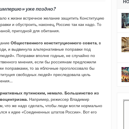
Н
империю» уже поздно?
ало к жизни встречное желание защитить Конституцию
равки и обустроить, наконец, Россию так как надо. То
раной, пригодной для обитания.
дание
Общественного конституционного совета
, в
ди, и выдвинула альтернативные поправки под
людей». Поправки вполне годные, не случайно по
твенного мнения, если бы россиянам предложили
и поправками, то за яблочные проголосовало бы
ституция свободных людей» преследовала цель
ления…
ернативных путинским, немало. Большинство из
квоцентризма.
Например, режиссер Владимир
м, что же надо сделать, чтобы люди могли нормально
ался к идее «Соединенных штатов России». Вот его