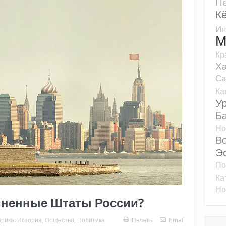
Пе
К
Ин
М
Кр
Ха
Са
Ка
У
Б
Но
Во
Э
По
Ка
Но
ненные Штаты России?
брика:
История
,
Общество
,
Политика
Печать
Email