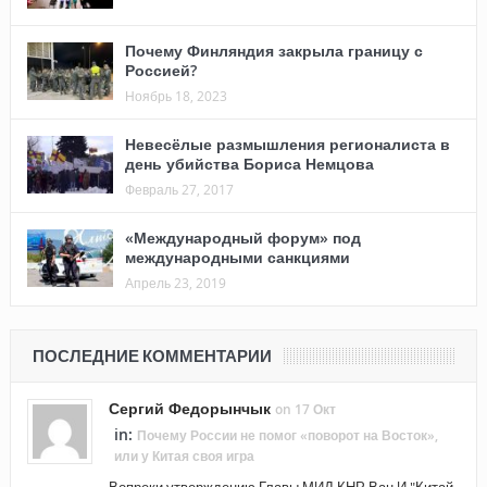
Почему Финляндия закрыла границу с
Россией?
Ноябрь 18, 2023
Невесёлые размышления регионалиста в
день убийства Бориса Немцова
Февраль 27, 2017
«Международный форум» под
международными санкциями
Апрель 23, 2019
ПОСЛЕДНИЕ КОММЕНТАРИИ
Сергий Федорынчык
on 17 Окт
in:
Почему России не помог «поворот на Восток»,
или у Китая своя игра