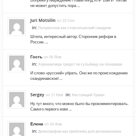
Вопреки утверждению Главы МИД КНР Ван И "Китай
не может допустить пора ...
Juri Motsilin
on 20 Сен
in:
Патриотизм как стокгольмский синдром
Штепа, интересный автор. Сторонник реформ в
России. ...
Гость
on 06 Янв
in:
Хорошилище грядет по гульбищу на позорище
И слово «русский» убрать. Оно же по происхождению
скандинавское! ...
Sergey
in:
on 21 Ноя
Настоящий Трамп
Ну тут много, что можно было бы прокомментировать.
Самого первого изве ...
Елена
on 04 Апр
in:
Демография как проблема для регионализма