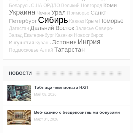
Коми
Беларусь
США
ОРДЛО
Великий Новгород
Украина
Урал
Санкт-
Чечня
Приморье
Сибирь
Поморье
Петербург
Крым
Кавказ
Дальний Восток
Дагестан
Залесье
Северо-
Запад
Екатеринбург
Казакия
Новосибирск
Ингрия
Эстония
Ингушетия
Кубань
Татарстан
Подмосковье
Алтай
НОВОСТИ
Таблица чемпионата НХЛ
Май 08, 2026
Веб-казино с бездепозитными бонусами
Март 31, 2026