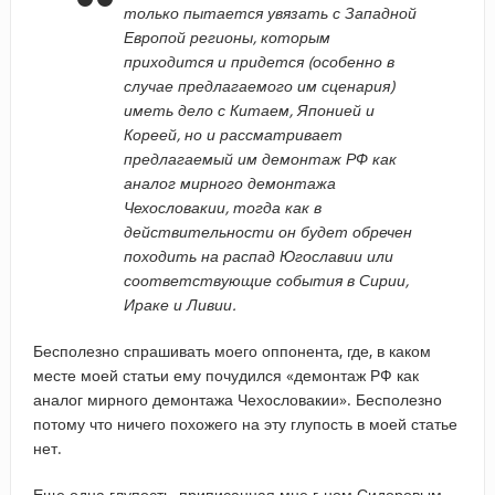
только пытается увязать с Западной
Европой регионы, которым
приходится и придется (особенно в
случае предлагаемого им сценария)
иметь дело с Китаем, Японией и
Кореей, но и рассматривает
предлагаемый им демонтаж РФ как
аналог мирного демонтажа
Чехословакии, тогда как в
действительности он будет обречен
походить на распад Югославии или
соответствующие события в Сирии,
Ираке и Ливии.
Бесполезно спрашивать моего оппонента, где, в каком
месте моей статьи ему почудился «демонтаж РФ как
аналог мирного демонтажа Чехословакии». Бесполезно
потому что ничего похожего на эту глупость в моей статье
нет.
Еще одна глупость, приписанная мне г-ном Сидоровым
–