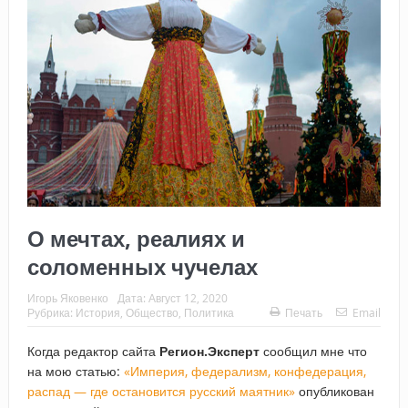
О мечтах, реалиях и
соломенных чучелах
Игорь Яковенко
Дата:
Август 12, 2020
Рубрика:
История
,
Общество
,
Политика
Печать
Email
Когда редактор сайта
Регион.Эксперт
сообщил мне что
на мою статью:
«Империя, федерализм, конфедерация,
распад — где остановится русский маятник»
опубликован