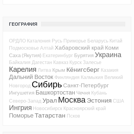
ГЕОГРАФИЯ
ОРДЛО
Каталония
Русь
Приморье
Беларусь
Китай
Хабаровский край
Коми
Подмосковье
Алтай
Украина
Саха (Якутия)
Бурятия
Екатеринбург
Байкалия
Дагестан
Кавказ
Курск
Залесье
Карелия
Кёнигсберг
Крым
Литва
Казакия
Дальний Восток
Финляндия
Калмыкия
Великий
Сибирь
Санкт-Петербург
Новгород
Башкортостан
Ингушетия
Чечня
Кубань
Москва
Урал
Эстония
Северо-Запад
США
Ингрия
Новосибирск
Красноярский край
Татарстан
Поморье
Псков