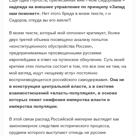
надежда на внешнее управление по принципу «Запад
нам поможет».
Нет этого бреда в моем тексте, г-н
Сидоров, откуда вы его взяли?!
В моем тексте, который мой оппонент критикует, более
двух третей объема посвящено анализу попыток
«конституционного обустройства России»,
предпринимаемых просвещенными русскими
европейцами в ответ на путинское обнуление. Суть моей
критики этих попыток состоит в том, что все они не там, на
мой взгляд, ищут «кощееву иглу» постоянно
воспроизводящегося российского самодержавия.
Она не
в конструкции центральной власти, а в системе
взаимоотношений «власть-популяция», в основе
которых лежит симфония имперства власти и
имперства популяции.
В этой связи распад Российской империи выглядит как
закономерное следствие исторического процесса,
орудием которого выступают отнюдь не русские