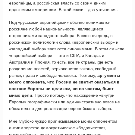
европейцы, а российская власть со своим диким
ордынским имперством. В этой связи – два уточнения.
Под «русскими европейцами» обычно понимаются
россияне любой национальности, являющиеся
сторонниками западного выбора. В свою очередь, в
российской политологии слова «европейский выбор» и
«западный выбор» являются синонимами. В этом смысле
«европейский выбор» — это и США, и Канада, и
Австралия и Япония, то есть, все те страны, где есть
разделение властей, верховенство закона, свободный
рынок, права и свободы человека. Поэтому,
аргументы
моего оппонента, что России не светит оказаться в
составе Европы ни целиком, ни по частям, бьют
мимо цели
. Просто потому, что нахождение «внутри
Европы» географически или административно вовсе не
обязательно для реализации европейского выбора.
Мне глубоко чуждо приписываемое моим оппонентом
антиимперское демократическое «бодрячество»,
неспособность видеть возможных трагических