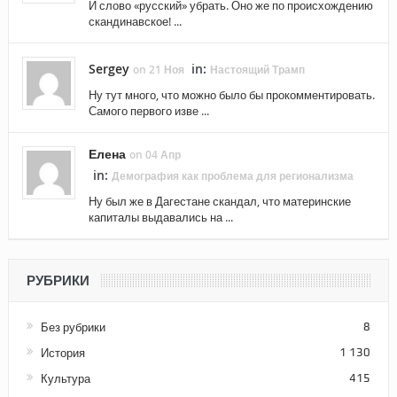
И слово «русский» убрать. Оно же по происхождению
скандинавское! ...
Sergey
in:
on 21 Ноя
Настоящий Трамп
Ну тут много, что можно было бы прокомментировать.
Самого первого изве ...
Елена
on 04 Апр
in:
Демография как проблема для регионализма
Ну был же в Дагестане скандал, что материнские
капиталы выдавались на ...
РУБРИКИ
Без рубрики
8
История
1 130
Культура
415