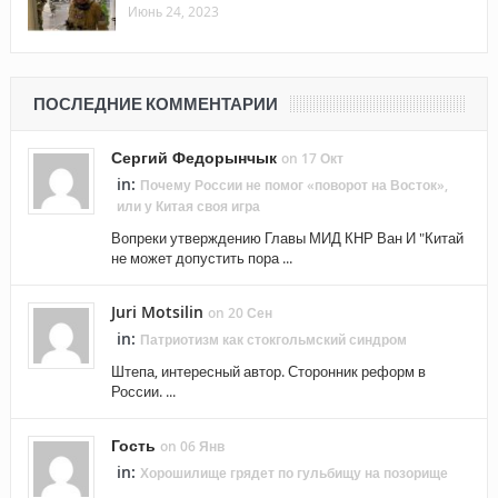
Июнь 24, 2023
ПОСЛЕДНИЕ КОММЕНТАРИИ
Сергий Федорынчык
on 17 Окт
in:
Почему России не помог «поворот на Восток»,
или у Китая своя игра
Вопреки утверждению Главы МИД КНР Ван И "Китай
не может допустить пора ...
Juri Motsilin
on 20 Сен
in:
Патриотизм как стокгольмский синдром
Штепа, интересный автор. Сторонник реформ в
России. ...
Гость
on 06 Янв
in:
Хорошилище грядет по гульбищу на позорище