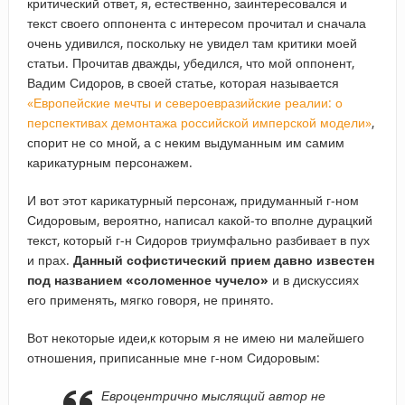
критический ответ, я, естественно, заинтересовался и
текст своего оппонента с интересом прочитал и сначала
очень удивился, поскольку не увидел там критики моей
статьи. Прочитав дважды, убедился, что мой оппонент,
Вадим Сидоров, в своей статье, которая называется
«Европейские мечты и североевразийские реалии: о
перспективах демонтажа российской имперской модели»
,
спорит не со мной, а с неким выдуманным им самим
карикатурным персонажем.
И вот этот карикатурный персонаж, придуманный г-ном
Сидоровым, вероятно, написал какой-то вполне дурацкий
текст, который г-н Сидоров триумфально разбивает в пух
и прах.
Данный софистический прием давно известен
под названием «соломенное чучело»
и в дискуссиях
его применять, мягко говоря, не принято.
Вот некоторые идеи,к которым я не имею ни малейшего
отношения, приписанные мне г-ном Сидоровым:
Евроцентрично мыслящий автор не