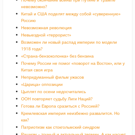
невозможно?
Китай и США поделят между собой «суверенную»
Россию
Невозможная революция
Невыездной «террорист»
Возможен ли новый распад империи по модели
1918 года?
«Страна-бензоколонка» без бензина
Почему России не помог «поворот на Восток», или у
Китая своя игра
Непридуманный фильм ужасов
«Царица» оппозиции
Цыплят по осени недосчитались
ООН повторяет судьбу Лиги Наций?
Готова ли Европа сразиться с Россией?
Кремлевская империя неизбежно развалится. Но
как?
Патриотизм как стокгольмский синдром
Рашизм – точный и актуальный термин. А как насчет