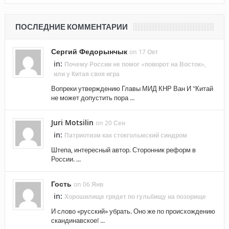
ПОСЛЕДНИЕ КОММЕНТАРИИ
Сергий Федорынчык
on 17 Окт
in:
Почему России не помог «поворот на Восток»,
или у Китая своя игра
Вопреки утверждению Главы МИД КНР Ван И "Китай
не может допустить пора ...
Juri Motsilin
on 20 Сен
in:
Патриотизм как стокгольмский синдром
Штепа, интересный автор. Сторонник реформ в
России. ...
Гость
on 06 Янв
in:
Хорошилище грядет по гульбищу на позорище
И слово «русский» убрать. Оно же по происхождению
скандинавское! ...