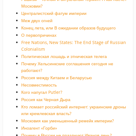
Московии?
Централистский фатум империи
Меж двух огней
Конец лета, или В ожидании образов будущего
О первопричинах
Free Nations, New States: The End Stage of Russian
Colonialism
Политическая лошадь и этническая телега
Почему Хельсинкские соглашения сегодня не
работают?
Россия между Китаем и Беларусью
Несовместимость
Кого напугал Putler?
Россия как Черная Дыра
Кто ломает российский интернет: украинские дроны
или кремлевская власть?
Московия как уменьшенный ремейк империи?
Иноагент «Горби»
Почему в России не празднуют Иванов день?