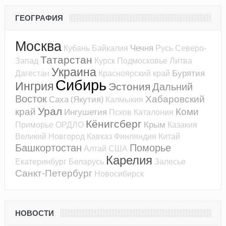
ГЕОГРАФИЯ
Москва
Чечня
Кубань
Байкалия
Русь
Северо-
Татарстан
Запад
Курск
Подмосковье
Литва
Украина
Бурятия
Дагестан
Красноярский край
Сибирь
Ингрия
Эстония
Дальний
Восток
Хабаровский
Саха (Якутия)
Калмыкия
Урал
край
Коми
Ингушетия
Псков
Каталония
Кёнигсберг
Крым
Приморье
ОРДЛО
Казакия
Великий Новгород
Кавказ
Финляндия
Китай
Башкортостан
Поморье
Алтай
США
Карелия
Екатеринбург
Беларусь
Залесье
Санкт-Петербург
Новосибирск
НОВОСТИ