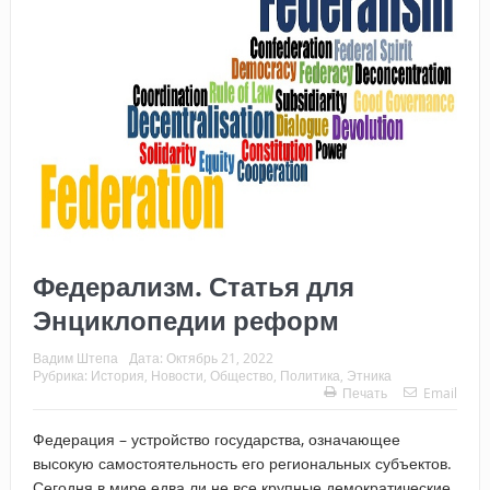
Федерализм. Статья для
Энциклопедии реформ
Вадим Штепа
Дата:
Октябрь 21, 2022
Рубрика:
История
,
Новости
,
Общество
,
Политика
,
Этника
Печать
Email
Федерация – устройство государства, означающее
высокую самостоятельность его региональных субъектов.
Сегодня в мире едва ли не все крупные демократические