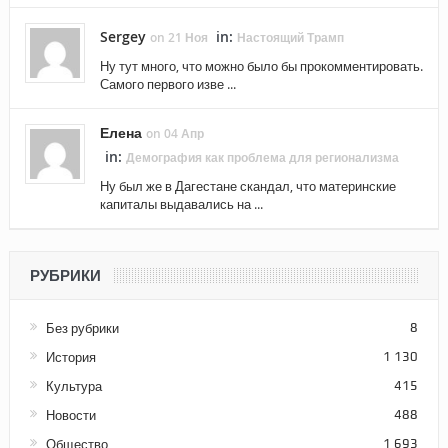
Sergey
in:
on 21 Ноя
Настоящий Трамп
Ну тут много, что можно было бы прокомментировать.
Самого первого изве ...
Елена
on 04 Апр
in:
Демография как проблема для регионализма
Ну был же в Дагестане скандал, что материнские
капиталы выдавались на ...
РУБРИКИ
Без рубрики
8
История
1 130
Культура
415
Новости
488
Общество
1 693