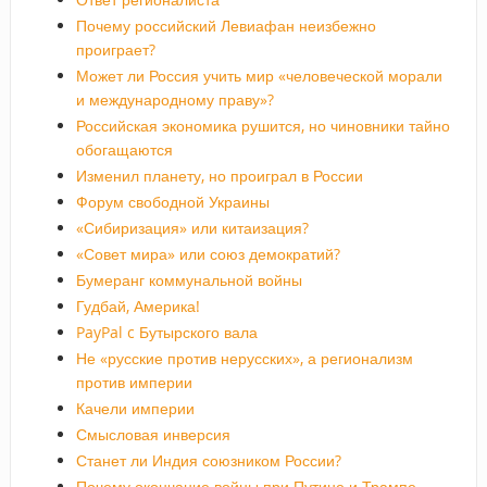
Почему российский Левиафан неизбежно
проиграет?
Может ли Россия учить мир «человеческой морали
и международному праву»?
Российская экономика рушится, но чиновники тайно
обогащаются
Изменил планету, но проиграл в России
Форум свободной Украины
«Сибиризация» или китаизация?
«Совет мира» или союз демократий?
Бумеранг коммунальной войны
Гудбай, Америка!
PayPal c Бутырского вала
Не «русские против нерусских», а регионализм
против империи
Качели империи
Смысловая инверсия
Станет ли Индия союзником России?
Почему окончание войны при Путине и Трампе