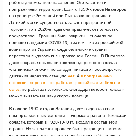
работы для местного населения. Это касается и
приграничных территорий. Если с 1990-х годов Ивангород
на границе с Эстонией или Пыталово на границе с
Латвией могли существовать за счет приграничной
торговли, то в 2020-е годы она практически полностью
прекратилась. Границы были закрыты – сначала по
причине пандемии COVID-19, а затем – из-за российской
войны против Украины, когда балтийские страны
перестали выдавать визы гражданам России. В Пыталово
даже сохранилось здание железнодорожного вокзала
«латвийской эпохи», но сегодня никакого пассажирского
движения через эту станцию
нет
. А
в приграничных
псковских деревнях не работает российская мобильная
связь
, но работает эстонская, благодаря которой только и
можно вызвать машину скорой помощи.
В начале 1990-х годов Эстония даже выдавала свои
паспорта местным жителям Печорского района Псковской
области, который в 1920-1940 гг. входил в состав этой
страны. Но затем этот процесс был прекращен – многие
из получивших эти паспорта перебрались в Эстонию, а