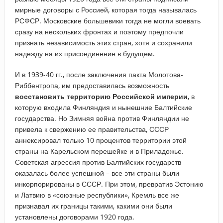
мирные договоры с Россией, которая тогда называлась
РСФСР. Московские большевики тогда не могли воевать
сразу на нескольких фронтах и поэтому предпочли
признать независимость этих стран, хотя и сохранили
надежду на их присоединение в будущем.
И в 1939-40 гг., после заключения пакта Молотова-
Риббентропа, им предоставилась возможность
восстановить территорию Российской империи
, в
которую входила Финляндия и нынешние Балтийские
государства. Но Зимняя война против Финляндии не
привела к свержению ее правительства, СССР
аннексировал только 10 процентов территории этой
страны на Карельском перешейке и в Приладожье.
Советская агрессия против Балтийских государств
оказалась более успешной – все эти страны были
инкорпорированы в СССР. При этом, превратив Эстонию
и Латвию в «союзные республики», Кремль все же
признавал их границы такими, какими они были
установлены договорами 1920 года.