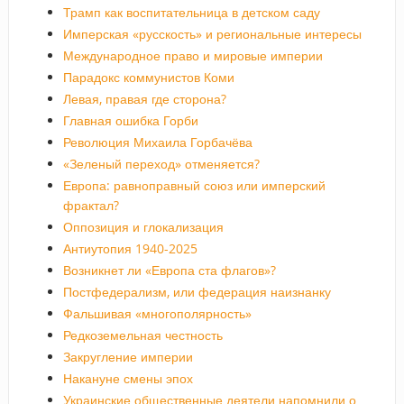
Трамп как воспитательница в детском саду
Имперская «русскость» и региональные интересы
Международное право и мировые империи
Парадокс коммунистов Коми
Левая, правая где сторона?
Главная ошибка Горби
Революция Михаила Горбачёва
«Зеленый переход» отменяется?
Европа: равноправный союз или имперский
фрактал?
Оппозиция и глокализация
Антиутопия 1940-2025
Возникнет ли «Европа ста флагов»?
Постфедерализм, или федерация наизнанку
Фальшивая «многополярность»
Редкоземельная честность
Закругление империи
Накануне смены эпох
Украинские общественные деятели напомнили о