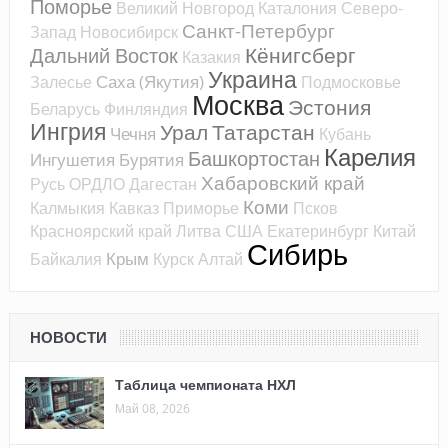
Поморье
Великий Новгород
Каталония
Северо-
Санкт-Петербург
Запад
Новосибирск
Кёнигсберг
Дальний Восток
Казакия
Украина
Саха (Якутия)
Залесье
Подмосковье
Москва
Эстония
Беларусь
Финляндия
Ингрия
Урал
Татарстан
Чечня
Кубань
Карелия
Башкортостан
Ингушетия
Бурятия
Хабаровский край
Русь
ОРДЛО
Дагестан
Коми
Калмыкия
Кавказ
Приморье
Псков
Красноярский край
Литва
США
Екатеринбург
Китай
Сибирь
Крым
Байкалия
Курск
Алтай
НОВОСТИ
Таблица чемпионата НХЛ
Май 08, 2026