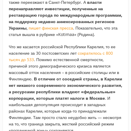
также переезжают в Санкт-Петербург. А
власти
перенаправляют инвестиции, полученные на
реставрацию города по международным программам,
на поддержку недавно аннексированных регионов
Украины
,
пишет финская пресса
. Показательно, что эта
статья вышла в рубрике «Kotimaa» (Родина).
Что же касается российской Республики Карелия, то ее
население за 30 постсоветских лет
сократилось с 800
тысяч до 533
. Помимо естественной смертности,
причиной этого демографического кризиса является
массовый отток населения – в российские столицы или в
Финляндию.
В отличие от соседней страны, в Карелии
нет никакого современного экономического развития,
а ресурсами республики владеют «федеральные»
корпорации, которые платят налоги в Москве
. И
наибольшая депопуляция происходит в западных
районах Карелии, которые когда-то принадлежали
Финляндии. Там просто стало неудобно жить — несмотря
на то, что граница закрыта, жесткий российский режим
«пограничной зоны» сохраняется.