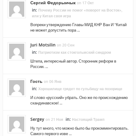
Сергий Федорынчык
on 17 Окт
in:
Почему России не помог «поворот на Восток»,
или у Китая своя игра
Вопреки утверждению Главы МИД КНР Ван И "Китай
не может допустить пора ...
Juri Motsilin
on 20 Сен
in:
Патриотизм как стокгольмский синдром
Штепа, интересный автор. Сторонник реформ в
России. ...
Гость
on 06 Янв
in:
Хорошилище грядет по гульбищу на позорище
И слово «русский» убрать. Оно же по происхождению
скандинавское! ...
Sergey
in:
on 21 Ноя
Настоящий Трамп
Ну тут много, что можно было бы прокомментировать.
Самого первого изве ...