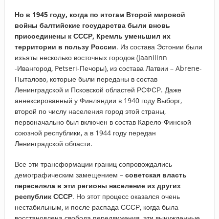
Но в 1945 году, когда по итогам Второй мировой
войны балтийские государства были вновь
присоединены к СССР, Кремль уменьшил их
территории в пользу России
. Из состава Эстонии были
изъяты несколько восточных городов (Jaanilinn
-Ивангород, Petseri-Печоры), из состава Латвии – Abrene-
Пыталово, которые были переданы в состав
Ленинградской и Псковской областей РСФСР. Даже
аннексированный у Финляндии в 1940 году Выборг,
второй по числу населения город этой страны,
первоначально был включен в состав Карело-Финской
союзной республики, а в 1944 году передан
Ленинградской области.
Все эти трансформации границ сопровождались
демографическим замещением –
советская власть
переселяла в эти регионы население из других
республик СССР
. Но этот процесс оказался очень
нестабильным, и после распада СССР, когда была
восстановлена свобода передвижения, эти вынужденные