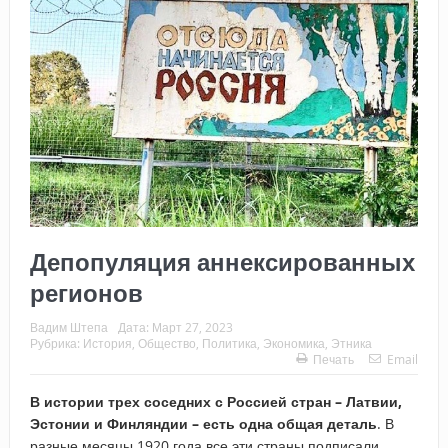
Депопуляция аннексированных
регионов
Вадим Штепа
Дата:
Март 27, 2023
Рубрика:
История
,
Общество
,
Политика
,
Экономика
,
Этника
Печать
Email
В истории трех соседних с Россией стран – Латвии,
Эстонии и Финляндии – есть одна общая деталь
. В
разные месяцы 1920 года все эти страны подписали