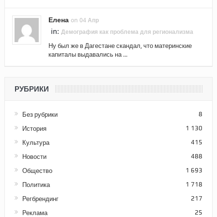
Елена
on 04 Апр
in:
Демография как проблема для регионализма
Ну был же в Дагестане скандал, что материнские
капиталы выдавались на ...
РУБРИКИ
Без рубрики
8
История
1 130
Культура
415
Новости
488
Общество
1 693
Политика
1 718
Регбрендинг
217
Реклама
25