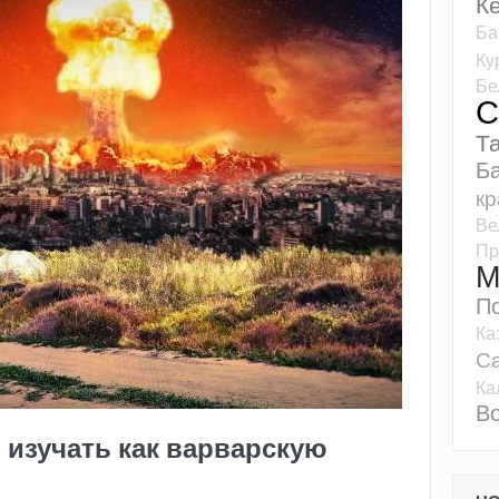
К
Ба
Ку
Бе
С
Т
Б
кр
Ве
Пр
М
П
Ка
Са
Ка
Во
 изучать как варварскую