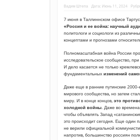
Вадим Штепа
Дата:
Июнь 11, 2024
Рубр
7 июня в Таллиннском офисе Тартус
«Россия и ее война: научный ауд
политологи и социологи из различн
концептами и прогнозами относител
Полномасштабная война России про
исследовательское сообщество, при
И дело касается не только кремлевс
фундаментальных
изменений само
Даже еще в ранние путинские 2000-е
мирового сообщества, но затем ста
миру. И в конце концов,
это против
холодной войны
. Даже во времена
чтобы объявлять Запад «сатанински
это происходит сегодня. Еще один п
не верили официальной коммунистич
напротив, большинство россиян по