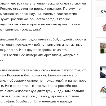
вали, что вот уже в течение нескольких лет со своими
 России,
«говорят на разных языках»
. Потому что
С
ь важнее не поиск научных истин, а соответствие
изучать российское общество сегодня крайне
юди отвечают на вопросы не как они думают, а «как
езентативных исследований.
ынешняя Россия представляет собой, с одной стороны,
 изучения, поскольку к ней не применимы привычные
оциологии. Но с другой стороны, сама эта
нии России к ее имперским архетипам, которые в
ки.
чев поделился тезисами своих новых работ о том, что
ргла Россию в биополитику
. Биополитика – это
скими объектами становятся тела людей, и на примере
ли. Но в авторитарных режимах типа российского
тно античеловеческую диктатуру.
Люди там больше
вляются лишь ресурсом для государства и его войн.
мографии, борьба с ЛГБТ и ежегодные парады