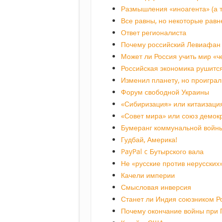
Размышления «иноагента» (а т
Все равны, но некоторые равн
Ответ регионалиста
Почему российский Левиафан 
Может ли Россия учить мир «
Российская экономика рушится
Изменил планету, но проиграл
Форум свободной Украины
«Сибиризация» или китаизаци
«Совет мира» или союз демок
Бумеранг коммунальной войн
Гудбай, Америка!
PayPal c Бутырского вала
Не «русские против нерусских
Качели империи
Смысловая инверсия
Станет ли Индия союзником Р
Почему окончание войны при 