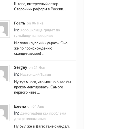
Штепа, интересный автор.
Сторонник реформ в России. ...
Гость
on 06 Янв
in:
Хорошилище грядет по
гульбищу на позорище
И слово «русский» убрать. Оно
же по происхождению
скандинавское! ...
Sergey
on 21 Ноя
in:
Настоящий Трамп
Ну тут много, что можно было бы
прокомментировать. Самого
первого изве ...
Елена
on 04 Апр
in:
Демография как проблема
для регионализма
Ну был же в Дагестане скандал,