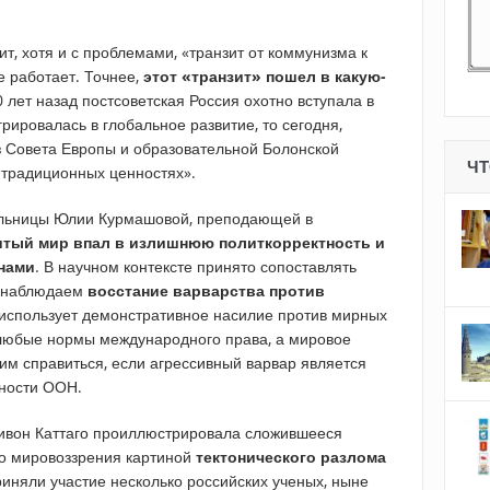
ит, хотя и с проблемами, «транзит от коммунизма к
е работает. Точнее,
этот «транзит» пошел в какую-
0 лет назад постсоветская Россия охотно вступала в
ировалась в глобальное развитие, то сегодня,
из Совета Европы и образовательной Болонской
ЧТ
 традиционных ценностях».
ельницы Юлии Курмашовой, преподающей в
итый мир впал в излишнюю политкорректность и
нами
. В научном контексте принято сопоставлять
ы наблюдаем
восстание варварства против
 использует демонстративное насилие против мирных
 любые нормы международного права, а мировое
этим справиться, если агрессивный варвар является
ности ООН.
ивон Каттаго проиллюстрировала сложившееся
го мировоззрения картиной
тектонического разлома
приняли участие несколько российских ученых, ныне