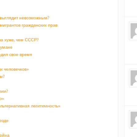
 выглядит невозможным?
мигрантов гражданских прав
а хуже, чем СССР?
 тумане
едил свое время
х человечков»
м?
рии?
о»
альтернативная легитимность»
езде
война