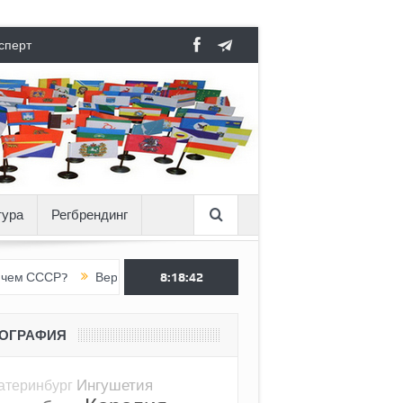
сперт
тура
Регбрендинг
?
Вертикаль под давлением
8:18:43
Тоннель в пустоте, как Ёжик в ту
ЕОГРАФИЯ
Ингушетия
атеринбург