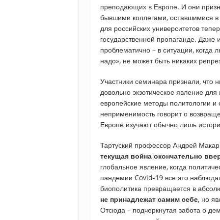
преподающих в Европе. И они призна
бывшими коллегами, оставшимися в
для российских университетов тепер
государственной пропаганде. Даже 
проблематично – в ситуации, когда л
надо», не может быть никаких репр
Участники семинара признали, что н
довольно экзотическое явление для
европейские методы политологии и с
неприменимость говорит о возвраще
Европе изучают обычно лишь истори
Тартуский профессор Андрей Макары
текущая война окончательно вве
глобальное явление, когда политиче
пандемии Covid-19 все это наблюда
биополитика превращается в абсолю
не принадлежат самим себе
, но я
Отсюда – подчеркнутая забота о де