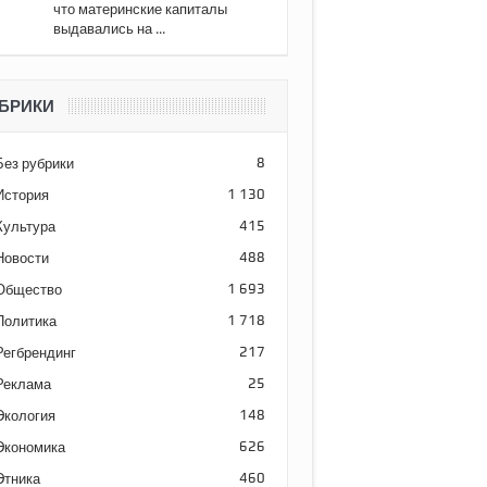
что материнские капиталы
выдавались на ...
БРИКИ
Без рубрики
8
История
1 130
Культура
415
Новости
488
Общество
1 693
Политика
1 718
Регбрендинг
217
Реклама
25
Экология
148
Экономика
626
Этника
460