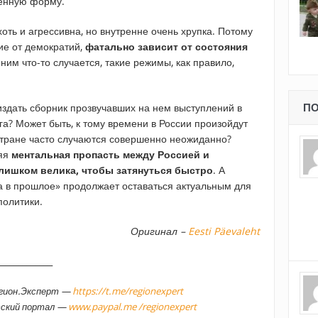
оенную форму.
 хоть и агрессивна, но внутренне очень хрупка. Потому
ие от демократий,
фатально зависит от состояния
с ним что-то случается, такие режимы, как правило,
здать сборник прозвучавших на нем выступлений в
ПО
ига? Может быть, к тому времени в России произойдут
 стране часто случаются совершенно неожиданно?
няя
ментальная пропасть между Россией и
лишком велика, чтобы затянуться быстро
. А
ла в прошлое» продолжает оставаться актуальным для
политики.
Оригинал –
Eesti Päevaleht
_____________
егион.Эксперт —
https://t.me/regionexpert
тский портал —
www.paypal.me /regionexpert