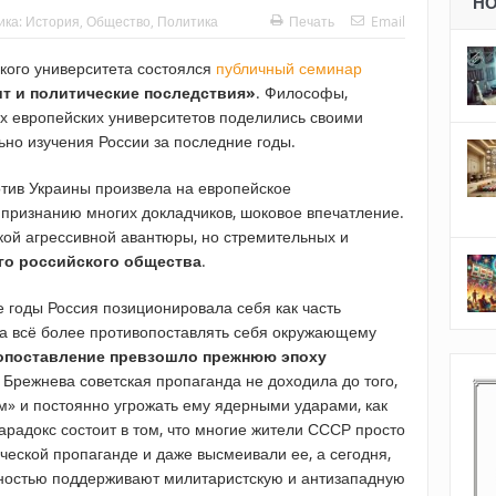
Н
ика:
История
,
Общество
,
Политика
Печать
Email
кого университета состоялся
публичный семинар
ит и политические последствия»
. Философы,
ых европейских университетов поделились своими
ьно изучения России за последние годы.
тив Украины произвела на европейское
 признанию многих докладчиков, шоковое впечатление.
кой агрессивной авантюры, но стремительных и
го российского общества
.
 годы Россия позиционировала себя как часть
ла всё более противопоставлять себя окружающему
опоставление превзошло прежнюю эпоху
 Брежнева советская пропаганда не доходила до того,
м» и постоянно угрожать ему ядерными ударами, как
арадокс состоит в том, что многие жители СССР просто
еской пропаганде и даже высмеивали ее, а сегодня,
лностью поддерживают милитаристскую и антизападную