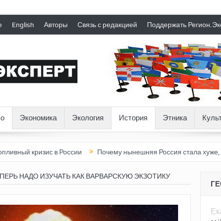
е
English
Авторы
Связь с редакцией
Поддержать Регион.Эк
о
Экономика
Экология
История
Этника
Куль
изис в России
Почему нынешняя Россия стала хуже, чем СССР
ПЕРЬ НАДО ИЗУЧАТЬ КАК ВАРВАРСКУЮ ЭКЗОТИКУ
Г
Ек