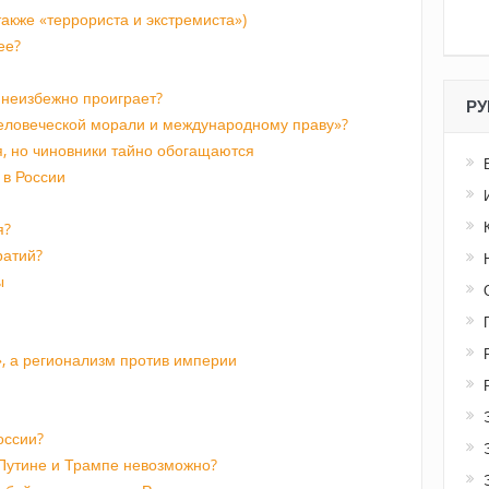
акже «террориста и экстремиста»)
ее?
неизбежно проиграет?
РУ
человеческой морали и международному праву»?
, но чиновники тайно обогащаются
 в России
я?
ратий?
ы
», а регионализм против империи
оссии?
Путине и Трампе невозможно?