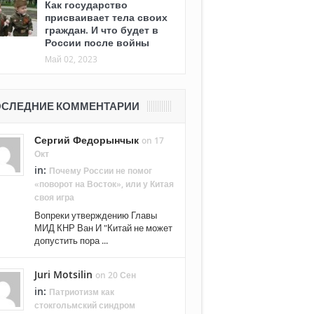
Как государство
присваивает тела своих
граждан. И что будет в
России после войны
Май 02, 2023
СЛЕДНИЕ КОММЕНТАРИИ
Сергий Федорынчык
on 17
Окт
in:
Почему России не помог
«поворот на Восток», или у Китая
своя игра
Вопреки утверждению Главы
МИД КНР Ван И "Китай не может
допустить пора ...
Juri Motsilin
on 20 Сен
in:
Патриотизм как
стокгольмский синдром