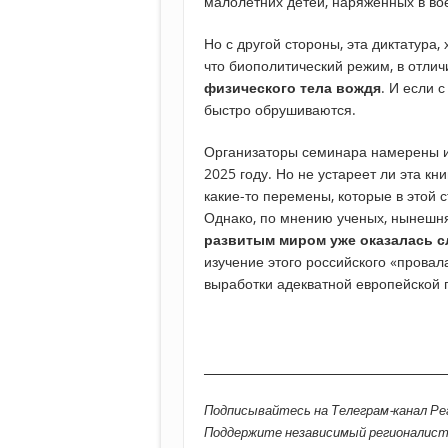
малолетних детей, наряженных в в
Но с другой стороны, эта диктатура,
что биополитический режим, в отлич
физического тела вождя
. И если 
быстро обрушиваются.
Организаторы семинара намерены и
2025 году. Но не устареет ли эта кн
какие-то перемены, которые в этой
Однако, по мнению ученых, нынеш
развитым миром уже оказалась с
изучение этого российского «прова
выработки адекватной европейской 
________________________________________
Подписывайтесь на Телеграм-канал Р
Поддержите независимый регионалис