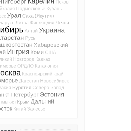
Карелия
ёнигсберг
Псков
йкалия
Подмосковье
Кубань
Урал
Саха (Якутия)
рск
Чечня
ларусь
Литва
Финляндия
ибирь
Украина
Алтай
атарстан
Русь
ашкортостан
Хабаровский
Ингрия
ай
Коми
США
ликий Новгород
Кавказ
иморье
ОРДЛО
Каталония
осква
Красноярский край
оморье
Дагестан
Новосибирск
Бурятия
закия
Северо-Запад
Эстония
нкт-Петербург
Дальний
Крым
лмыкия
сток
Китай
Залесье