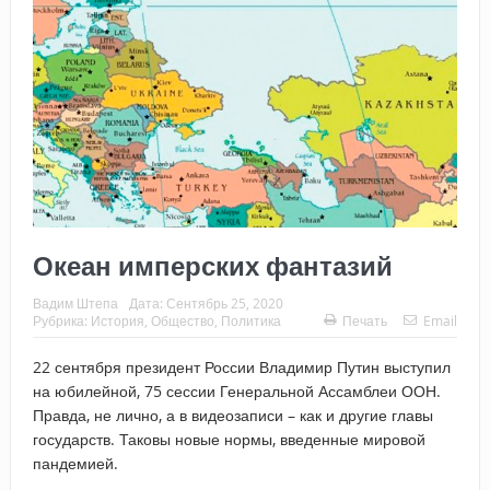
Океан имперских фантазий
Вадим Штепа
Дата:
Сентябрь 25, 2020
Рубрика:
История
,
Общество
,
Политика
Печать
Email
22 сентября президент России Владимир Путин выступил
на юбилейной, 75 сессии Генеральной Ассамблеи ООН.
Правда, не лично, а в видеозаписи – как и другие главы
государств. Таковы новые нормы, введенные мировой
пандемией.