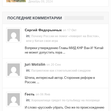
Декабрь 09, 2024
ПОСЛЕДНИЕ КОММЕНТАРИИ
Сергий Федорынчык
on 17 Окт
in:
Почему России не помог «поворот на Восток»,
или у Китая своя игра
Вопреки утверждению Главы МИД КНР Ван И "Китай
не может допустить пора ...
Juri Motsilin
on 20 Сен
in:
Патриотизм как стокгольмский синдром
Штепа, интересный автор. Сторонник реформ в
России. ...
Гость
on 06 Янв
in:
Хорошилище грядет по гульбищу на позорище
И слово «русский» убрать. Оно же по происхождению