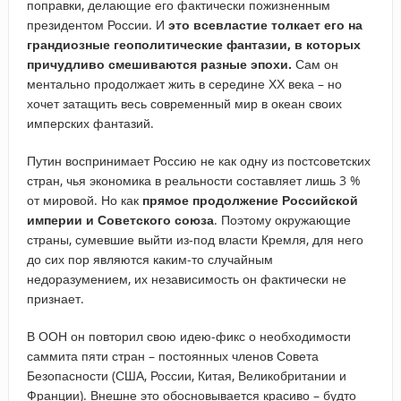
поправки, делающие его фактически пожизненным
президентом России. И
это всевластие толкает его на
грандиозные геополитические фантазии, в которых
причудливо смешиваются разные эпохи.
Сам он
ментально продолжает жить в середине ХХ века – но
хочет затащить весь современный мир в океан своих
имперских фантазий.
Путин воспринимает Россию не как одну из постсоветских
стран, чья экономика в реальности составляет лишь 3 %
от мировой. Но как
прямое продолжение Российской
империи и Советского союза
. Поэтому окружающие
страны, сумевшие выйти из-под власти Кремля, для него
до сих пор являются каким-то случайным
недоразумением, их независимость он фактически не
признает.
В ООН он повторил свою идею-фикс о необходимости
саммита пяти стран – постоянных членов Совета
Безопасности (США, России, Китая, Великобритании и
Франции). Внешне это обосновывается красиво – будто