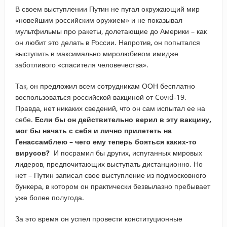
В своем выступлении Путин не пугал окружающий мир
«новейшим российским оружием» и не показывал
мультфильмы про ракеты, долетающие до Америки – как
он любит это делать в России. Напротив, он попытался
выступить в максимально миролюбивом имидже
заботливого «спасителя человечества».
Так, он предложил всем сотрудникам ООН бесплатно
воспользоваться российской вакциной от Covid-19.
Правда, нет никаких сведений, что он сам испытал ее на
себе.
Если бы он действительно верил в эту вакцину,
мог бы начать с себя и лично прилететь на
Генассамблею – чего ему теперь бояться каких-то
вирусов?
И посрамил бы других, испуганных мировых
лидеров, предпочитающих выступать дистанционно. Но
нет – Путин записал свое выступление из подмосковного
бункера, в котором он практически безвылазно пребывает
уже более полугода.
За это время он успел провести конституционные