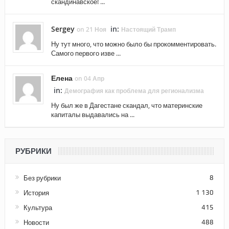
скандинавское! ...
Sergey
in:
on 21 Ноя
Настоящий Трамп
Ну тут много, что можно было бы прокомментировать.
Самого первого изве ...
Елена
on 04 Апр
in:
Демография как проблема для регионализма
Ну был же в Дагестане скандал, что материнские
капиталы выдавались на ...
РУБРИКИ
Без рубрики
8
История
1 130
Культура
415
Новости
488