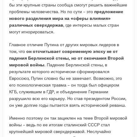
бы эти крупные страны сообща смогут решить важнейшие
проблемы человечества. Но по сути – это
предложение
нового разделения мира на «сферы влияния»
различных сверхдержав
, где интересы малых стран
могут игнорироваться.
Главное отличие Путина от других мировых лидеров в
том, что
он отсчитывает современную эпоху не от
падения Берлинской стены, но от окончания Второй
мировой войны
. Падение Берлинской стены, в
результате которого исторически сформировался
Евросоюз, Путин словно бы не замечает. Возможно, это
его психологическая травма – он тогда был офицером
КГБ, служившим в ГДР, и объединение Германии
разрушило всю его карьеру. Но став президентом России,
он уже долгие годы пытается взять исторический реванш.
Именно поэтому он так зациклен на теме Второй мировой
войны – ведь по ее итогам сталинский СССР стал
крупнейшей мировой сверхдержавой. Неслучайно