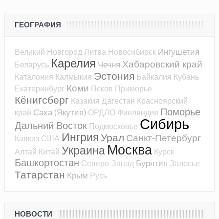
ГЕОГРАФИЯ
Ингушетия
Великий Новгород
Литва
Новосибирск
Карелия
Хабаровский край
Чечня
Беларусь
Эстония
Каталония
Калмыкия
Байкалия
Кубань
Коми
Екатеринбург
Псков
Приморье
Кёнигсберг
Казакия
Дагестан
Красноярский
Поморье
Саха (Якутия)
край
ОРДЛО
Финляндия
Сибирь
Дальний Восток
Подмосковье
Ингрия
Урал
Санкт-Петербург
Кавказ
США
Москва
Украина
Алтай
Китай
Курск
Башкортостан
Бурятия
Северо-Запад
Залесье
Татарстан
Крым
Русь
НОВОСТИ