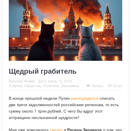
Щедрый грабитель
Василий Фомин
Дата:
Июль 15, 2024
Рубрика:
Общество
,
Политика
,
Экономика
Печать
Email
В конце прошлой недели Путин
распорядился
списать
две трети задолженностей российским регионам, то есть
сумму около 1 трлн.рублей. С чего бы вдруг этот
аттракцион неслыханной щедрости?
Мне уже доводилось
писать
в
Регион.Эксперте
о том, что