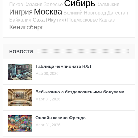
Сибирь
Псков
Казакия
Залесье
Калмыкия
Москва
Ингрия
Великий Новгород
Дагестан
Саха (Якутия)
Байкалия
Подмосковье
Кавказ
Кёнигсберг
НОВОСТИ
Таблица чемпионата НХЛ
Май 08, 2026
Веб-казино с бездепозитными бонусами
Март 31, 2026
Онлайн казино Френдс
Март 31, 2026