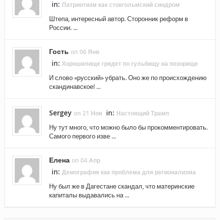
in:
Патриотизм как стокгольмский синдром
Штепа, интересный автор. Сторонник реформ в
России. ...
Гость
on 06 Янв
in:
Хорошилище грядет по гульбищу на позорище
И слово «русский» убрать. Оно же по происхождению
скандинавское! ...
Sergey
in:
on 21 Ноя
Настоящий Трамп
Ну тут много, что можно было бы прокомментировать.
Самого первого изве ...
Елена
on 04 Апр
in:
Демография как проблема для регионализма
Ну был же в Дагестане скандал, что материнские
капиталы выдавались на ...