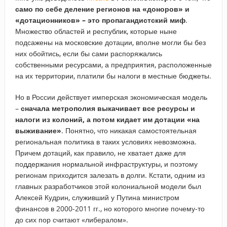
само по себе деление регионов на «доноров» и
«дотационников» – это пропагандистский миф
.
Множество областей и республик, которые ныне
подсажены на московские дотации, вполне могли бы без
них обойтись, если бы сами распоряжались
собственными ресурсами, а предприятия, расположенные
на их территории, платили бы налоги в местные бюджеты.
Но в России действует имперская экономическая модель
–
сначала метрополия выкачивает все ресурсы и
налоги из колоний, а потом кидает им дотации «на
выживание»
. Понятно, что никакая самостоятельная
региональная политика в таких условиях невозможна.
Причем дотаций, как правило, не хватает даже для
поддержания нормальной инфраструктуры, и поэтому
регионам приходится залезать в долги. Кстати, одним из
главных разработчиков этой колониальной модели был
Алексей Кудрин, служивший у Путина министром
финансов в 2000-2011 гг., но которого многие почему-то
до сих пор считают «либералом».