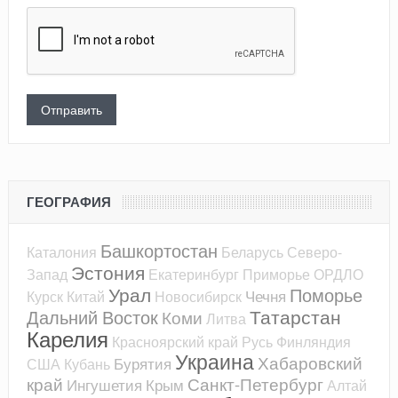
ГЕОГРАФИЯ
Башкортостан
Каталония
Беларусь
Северо-
Эстония
Запад
Екатеринбург
Приморье
ОРДЛО
Урал
Поморье
Чечня
Курск
Китай
Новосибирск
Татарстан
Дальний Восток
Коми
Литва
Карелия
Красноярский край
Русь
Финляндия
Украина
Хабаровский
Бурятия
США
Кубань
край
Санкт-Петербург
Ингушетия
Крым
Алтай