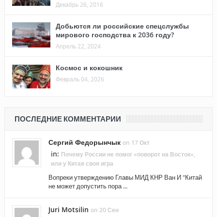
Декабрь 26, 2016
Добьются ли российские спецслужбы
мирового господства к 2036 году?
Апрель 22, 2024
Космос и кокошник
Февраль 04, 2026
ПОСЛЕДНИЕ КОММЕНТАРИИ
Сергий Федорынчык
on 17 Окт
in:
Почему России не помог «поворот на Восток»,
или у Китая своя игра
Вопреки утверждению Главы МИД КНР Ван И "Китай
не может допустить пора ...
Juri Motsilin
on 20 Сен