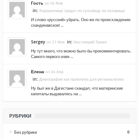
Гость
on 06 Янв
in:
Хорошилище грядет по гульбищу на позорище
И слово «русский» убрать. Оно же по происхождению
скандинавское! ...
Sergey
in:
on 21 Ноя
Настоящий Трамп
Ну тут много, что можно было бы прокомментировать.
Самого первого изве ...
Елена
on 04 Апр
in:
Демография как проблема для регионализма
Ну был же в Дагестане скандал, что материнские
капиталы выдавались на ...
РУБРИКИ
Без рубрики
8