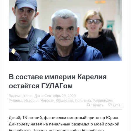
В составе империи Карелия
остаётся ГУЛАГом
Вадим Штепа
Дата:
Сентябрь 29, 2020
Рубрика:
История
,
Новости
,
Общество
,
Политика
,
Регбрендинг
Печать
Email
Дикий, 13-летний, фактически смертный приговор Юрию
Дмитриеву навел на печальные раздумья о моей родной
Республике. Точнее, несостоявшейся Республике…