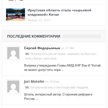
Иркутская область стала «сырьевой
кладовкой» Китая
Январь 23, 2023
ПОСЛЕДНИЕ КОММЕНТАРИИ
Сергий Федорынчык
on 17 Окт
in:
Почему России не помог «поворот на Восток»,
или у Китая своя игра
Вопреки утверждению Главы МИД КНР Ван И "Китай
не может допустить пора ...
Juri Motsilin
on 20 Сен
in:
Патриотизм как стокгольмский синдром
Штепа, интересный автор. Сторонник реформ в
России. ...