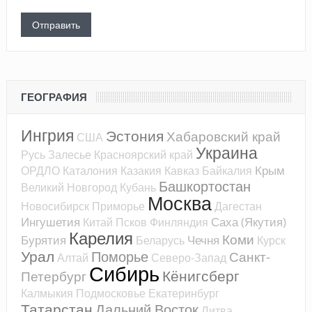
ГЕОГРАФИЯ
Ингрия
Эстония
Хабаровский край
США
Украина
Русь
Залесье
Красноярский край
Крым
ОРДЛО
Каталония
Казакия
Кавказ
Байкалия
Башкортостан
Великий Новгород
Кубань
Москва
Новосибирск
Приморье
Дагестан
Ингушетия
Саха (Якутия)
Китай
Псков
Финляндия
Карелия
Коми
Бурятия
Чечня
Беларусь
Курск
Урал
Поморье
Санкт-
Алтай
Северо-Запад
Сибирь
Кёнигсберг
Петербург
Калмыкия
Подмосковье
Екатеринбург
Татарстан
Дальний Восток
Литва