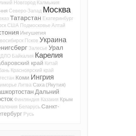
ликий Новгород
Калмыкия
Москва
чня
Северо-Запад
Татарстан
вказ
Екатеринбург
рск
США
Подмосковье
Алтай
стония
Ингушетия
Украина
восибирск
Псков
ёнигсберг
Урал
Залесье
Карелия
РДЛО
Байкалия
баровский край
Китай
бань
Красноярский край
Ингрия
Коми
гестан
Саха (Якутия)
иморье
Литва
ашкортостан
Дальний
сток
Крым
Финляндия
Казакия
Санкт-
талония
Беларусь
тербург
Русь