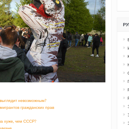
РУ
 выглядит невозможным?
мигрантов гражданских прав
а хуже, чем СССР?
 тумане