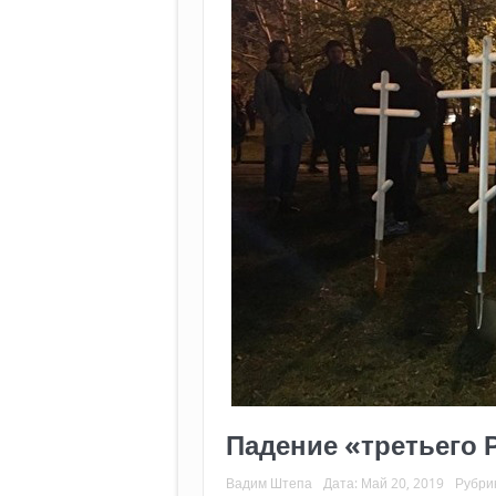
Падение «третьего 
Вадим Штепа
Дата:
Май 20, 2019
Рубри