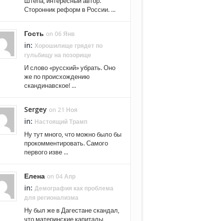
Штепа, интересный автор.
Сторонник реформ в России. ...
Гость
on 06 Янв
in:
Хорошилище грядет по
гульбищу на позорище
И слово «русский» убрать. Оно
же по происхождению
скандинавское! ...
Sergey
on 21 Ноя
in:
Настоящий Трамп
Ну тут много, что можно было бы
прокомментировать. Самого
первого изве ...
Елена
on 04 Апр
in:
Демография как проблема
для регионализма
Ну был же в Дагестане скандал,
что материнские капиталы