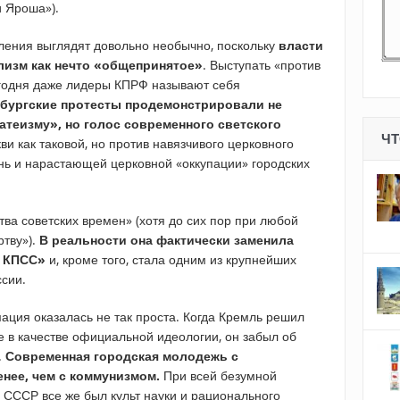
и Яроша»).
ления выглядят довольно необычно, поскольку
власти
лизм как нечто «общепринятое»
. Выступать «против
егодня даже лидеры КПРФ называют себя
нбургские протесты продемонстрировали не
атеизму», но голос современного светского
ЧТ
кви как таковой, но против навязчивого церковного
ь и нарастающей церковной «оккупации» городских
ва советских времен» (хотя до сих пор при любой
ртву»).
В реальности она фактически заменила
К КПСС»
и, кроме того, стала одним из крупнейших
ссии.
ация оказалась не так проста. Когда Кремль решил
 в качестве официальной идеологии, он забыл об
.
Современная городская молодежь с
нее, чем с коммунизмом.
При всей безумной
 СССР все же был культ науки и рационального