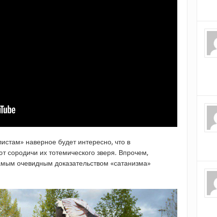
истам» наверное будет интересно, что в
ют сородичи их тотемического зверя. Впрочем,
 самым очевидным доказательством «сатанизма»