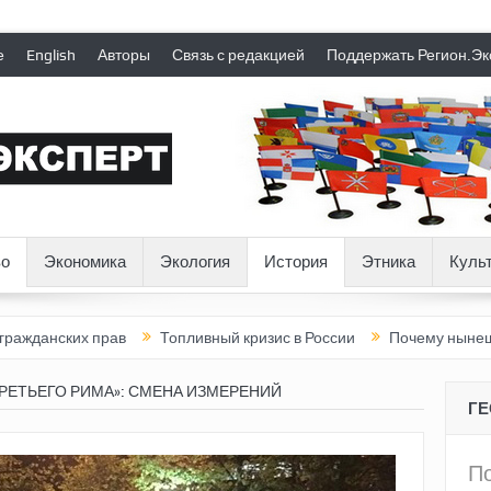
е
English
Авторы
Связь с редакцией
Поддержать Регион.Эк
о
Экономика
Экология
История
Этника
Куль
прав
Топливный кризис в России
Почему нынешняя Россия ст
РЕТЬЕГО РИМА»: СМЕНА ИЗМЕРЕНИЙ
Г
П