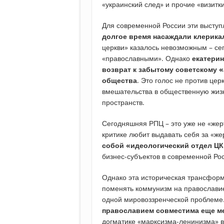
«украинский след» и прочие «визитк
Для современной России эти выступ
долгое время насаждали клерика
церкви» казалось невозможным – с
«православными». Однако
екатери
возврат к забытому советскому «
общества
. Это голос не против цер
вмешательства в общественную жизн
пространств.
Сегодняшняя РПЦ – это уже не «жерт
критике любит выдавать себя за «же
собой «идеологический отдел Ц
бизнес-субъектов в современной Ро
Однако эта историческая трансформ
поменять коммунизм на православие
одной мировоззренческой проблеме
православием совместима еще ме
догматике «марксизма-ленинизма» в