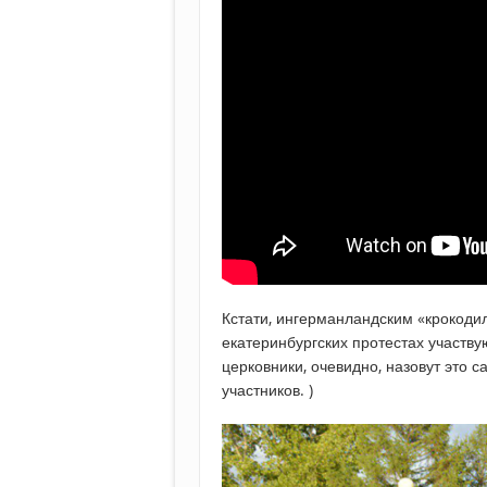
Кстати, ингерманландским «крокодил
екатеринбургских протестах участву
церковники, очевидно, назовут это
участников. )