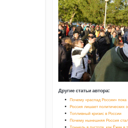
Другие статьи автора:
Почему «распад России» пока
Россия лишает политических э
Топливный кризис в России
Почему нынешняя Россия стал
Тоннель в пустоте, как Ёжик в