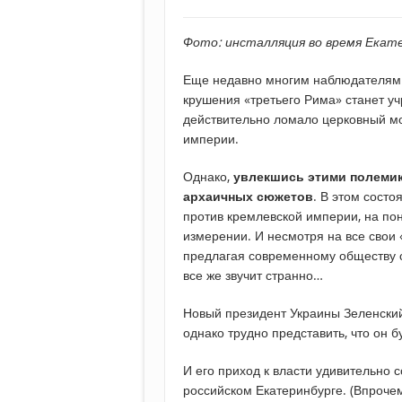
Фото: инсталляция во время Екате
Еще недавно многим наблюдателям
крушения «третьего Рима» станет у
действительно ломало церковный мо
империи.
Однако,
увлекшись этими полемик
архаичных сюжетов
. В этом сост
против кремлевской империи, на по
измерении. И несмотря на все свои 
предлагая современному обществу сп
все же звучит странно…
Новый президент Украины Зеленский
однако трудно представить, что он 
И его приход к власти удивительно
российском Екатеринбурге. (Впрочем