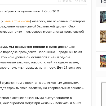
Печать
Email
Н
ринбургских протестов, 17.05.2019
 (и
мне в том числе
) казалось, что основным фактором
чреждение независимой Украинской церкви. Оно
сквоцентризм – как основу мессианства кремлевской
ами, мы незаметно попали в плен довольно
оял парадокс президента Порошенко – вроде бы воюя
нятийном уровне он оставался с ней в одном
«языковые законы», говорил с ней на одном языке,
ор о том, «чья церковь истиннее». Для 21 века это
 с уважением относится к религиозным деятелям,
будет строить свою политику на клерикальных основах.
 совпал с антиклерикальными выступлениями в
, конспирологи могут при желании поискать и в них