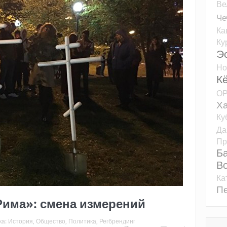
Ве
Че
Ка
Ку
Э
Но
К
О
Ха
Ку
Да
Пр
Б
Во
Ка
Пе
Рима»: смена измерений
ка:
История
,
Общество
,
Политика
,
Регбрендинг