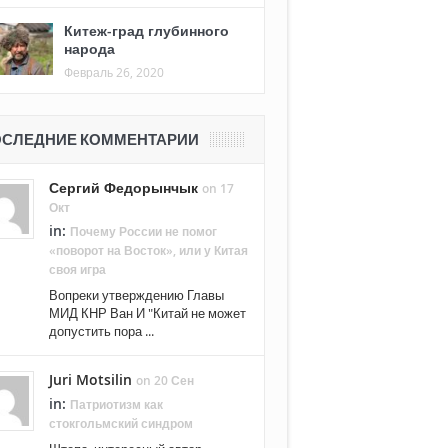
Китеж-град глубинного
народа
Февраль 26, 2020
СЛЕДНИЕ КОММЕНТАРИИ
Сергий Федорынчык
on 17
Окт
in:
Почему России не помог
«поворот на Восток», или у Китая
своя игра
Вопреки утверждению Главы
МИД КНР Ван И "Китай не может
допустить пора ...
Juri Motsilin
on 20 Сен
in:
Патриотизм как
стокгольмский синдром