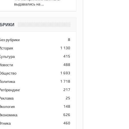
выдавались на ...
БРИКИ
Без рубрики
8
История
1 130
Культура
415
Новости
488
Общество
1 693
Политика
1 718
Регбрендинг
217
Реклама
25
Экология
148
Экономика
626
Этника
460