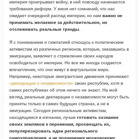
империя проигрывает войну, в ней повсюду начинаются
требования реформ. У меня нет сомнений, что нас
ожидает очередной распад империи, но нам
важно не
принимать желаемое за действительное, но
отслеживать реальные тренды
.
Я с пониманием и cимпатией отношусь к политическим
активистам из различных регионов, которые, оказавшись в
эмиграции, заявляют о стремлении своих народов
освободиться от империи. Но все же иногда создается
впечатление, что они живут в виртуальном мире.
Например, некоторые эмигрантские движения принимают
«декларации о независимости»
своих республик, хотя в
самих республиках об этом ничего не знают. На мой
взгляд, реальные декларации о независимости могут быть
приняты только в самих будущих странах, а не в
эмиграции. Сегодня региональным активистам,
находящимся в изгнании, лучше
готовить сознание
своих земляков к переменам, просвещать их,
популяризировать идеи регионального
самоуправления, а не подчинения московскому