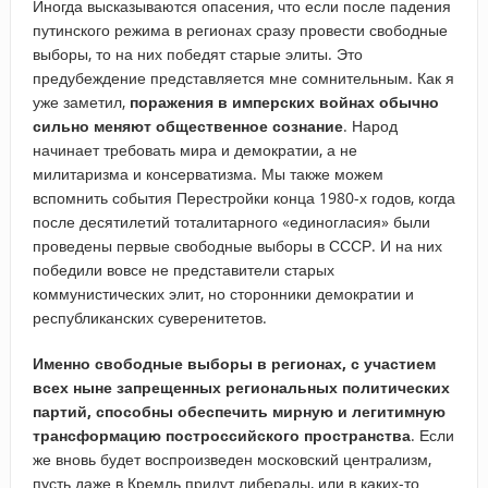
Иногда высказываются опасения, что если после падения
путинского режима в регионах сразу провести свободные
выборы, то на них победят старые элиты. Это
предубеждение представляется мне сомнительным. Как я
уже заметил,
поражения в имперских войнах обычно
сильно меняют общественное сознание
. Народ
начинает требовать мира и демократии, а не
милитаризма и консерватизма. Мы также можем
вспомнить события Перестройки конца 1980-х годов, когда
после десятилетий тоталитарного «единогласия» были
проведены первые свободные выборы в СССР. И на них
победили вовсе не представители старых
коммунистических элит, но сторонники демократии и
республиканских суверенитетов.
Именно свободные выборы в регионах, с участием
всех ныне запрещенных региональных политических
партий, способны обеспечить мирную и легитимную
трансформацию построссийского пространства
. Если
же вновь будет воспроизведен московский централизм,
пусть даже в Кремль придут либералы, или в каких-то