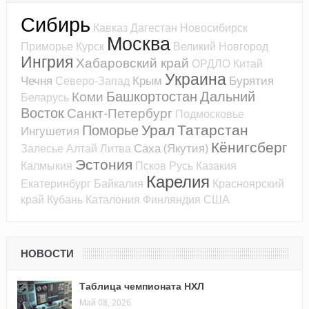
Сибирь
Кавказ
Дагестан
Новосибирск
Москва
Приморье
Курск
Великий Новгород
Ингрия
Хабаровский край
ОРДЛО
Китай
Украина
Чечня
Крым
Бурятия
Северо-Запад
Башкортостан
Дальний
Коми
Беларусь
Восток
Санкт-Петербург
Подмосковье
Урал
Татарстан
Поморье
Ингушетия
Кёнигсберг
Саха (Якутия)
Залесье
Алтай
Литва
Эстония
Калмыкия
Псков
Русь
Казакия
Карелия
Екатеринбург
Байкалия
Красноярский
край
Кубань
Каталония
Финляндия
США
НОВОСТИ
Таблица чемпионата НХЛ
Май 08, 2026