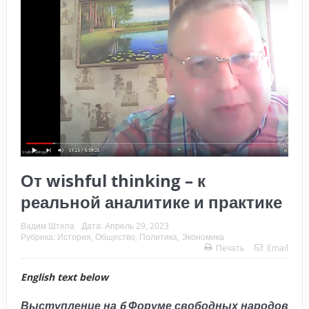
От wishful thinking – к
реальной аналитике и практике
Вадим Штепа
Дата:
Апрель 29, 2023
Рубрика:
История
,
Общество
,
Политика
,
Экономика
Печать
Email
English text below
Выступление на 6 Форуме свободных народов