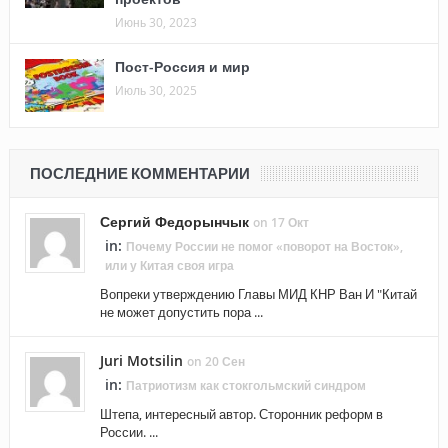
Июнь 30, 2023
Пост-Россия и мир
Июль 30, 2025
ПОСЛЕДНИЕ КОММЕНТАРИИ
Сергий Федорынчык
on 17 Окт
in:
Почему России не помог «поворот на Восток»,
или у Китая своя игра
Вопреки утверждению Главы МИД КНР Ван И "Китай
не может допустить пора ...
Juri Motsilin
on 20 Сен
in:
Патриотизм как стокгольмский синдром
Штепа, интересный автор. Сторонник реформ в
России. ...