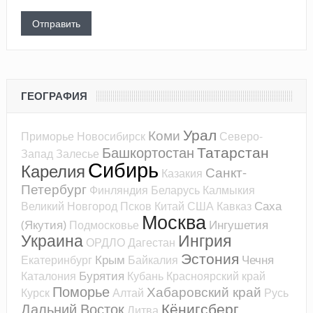
ГЕОГРАФИЯ
Урал
Коми
Приморье
Новосибирск
Северо-
Татарстан
Башкортостан
Запад
Залесье
Сибирь
Карелия
Санкт-
Казакия
Петербург
Финляндия
Беларусь
Калмыкия
Саха
Великий Новгород
Псков
Китай
США
Кавказ
Москва
(Якутия)
Ингушетия
Подмосковье
Украина
Ингрия
ОРДЛО
Дагестан
Эстония
Крым
Чечня
Екатеринбург
Байкалия
Бурятия
Каталония
Кубань
Красноярский край
Поморье
Хабаровский край
Курск
Алтай
Русь
Кёнигсберг
Дальний Восток
Литва