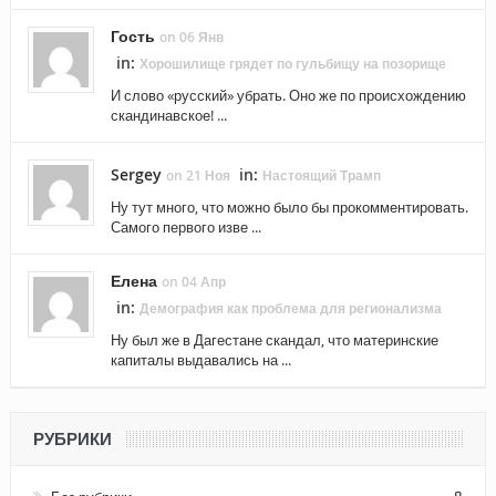
Гость
on 06 Янв
in:
Хорошилище грядет по гульбищу на позорище
И слово «русский» убрать. Оно же по происхождению
скандинавское! ...
Sergey
in:
on 21 Ноя
Настоящий Трамп
Ну тут много, что можно было бы прокомментировать.
Самого первого изве ...
Елена
on 04 Апр
in:
Демография как проблема для регионализма
Ну был же в Дагестане скандал, что материнские
капиталы выдавались на ...
РУБРИКИ