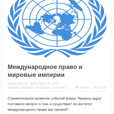
Международное право и
мировые империи
Вадим Штепа
Дата:
Март 26, 2025
Рубрика:
История
,
Общество
,
Политика
Печать
Email
Стремительное развитие событий вокруг Украины вдруг
поставило вопрос о том, а существует ли институт
международного права как таковой?