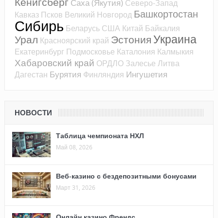
Кёнигсберг
Саха (Якутия)
Северо-Запад
Башкортостан
Кавказ
Псков
Великий Новгород
Сибирь
Беларусь
США
Китай
Байкалия
Украина
Урал
Эстония
Красноярский край
Екатеринбург
Подмосковье
Каталония
Калмыкия
Хабаровский край
ОРДЛО
Залесье
Литва
Бурятия
Ингушетия
Дагестан
Финляндия
НОВОСТИ
Таблица чемпионата НХЛ
Май 08, 2026
Веб-казино с бездепозитными бонусами
Март 31, 2026
Онлайн казино Френдс