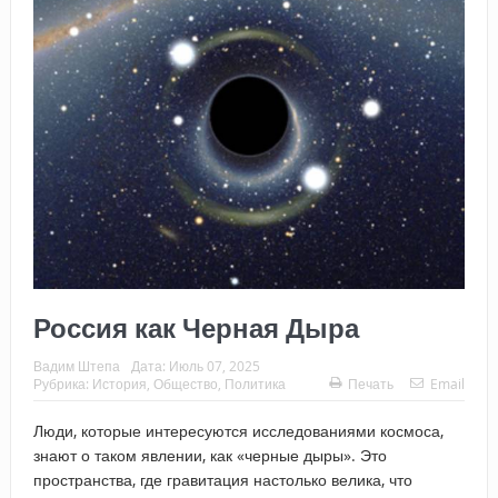
Россия как Черная Дыра
Вадим Штепа
Дата:
Июль 07, 2025
Рубрика:
История
,
Общество
,
Политика
Печать
Email
Люди, которые интересуются исследованиями космоса,
знают о таком явлении, как «черные дыры». Это
пространства, где гравитация настолько велика, что