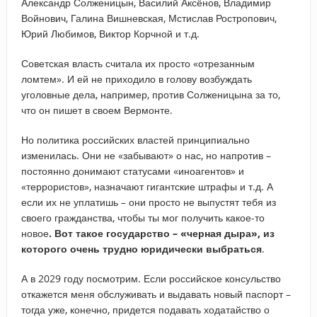
Александр Солженицын, Василий Аксёнов, Владимир
Войнович, Галина Вишневская, Мстислав Ростропович,
Юрий Любимов, Виктор Корчной и т.д.
Советская власть считала их просто «отрезанным
ломтем». И ей не приходило в голову возбуждать
уголовные дела, например, против Солженицына за то,
что он пишет в своем Вермонте.
Но политика российских властей принципиально
изменилась. Они не «забывают» о нас, но напротив –
постоянно донимают статусами «иноагентов» и
«террористов», назначают гигантские штрафы и т.д. А
если их не уплатишь – они просто не выпустят тебя из
своего гражданства, чтобы ты мог получить какое-то
новое
. Вот такое государство – «черная дыра», из
которого очень трудно юридически выбраться
.
А в 2029 году посмотрим. Если российское консульство
откажется меня обслуживать и выдавать новый паспорт –
тогда уже, конечно, придется подавать ходатайство о