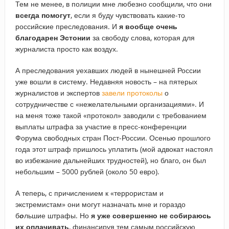
Тем не менее, в полиции мне любезно сообщили, что они
всегда помогут
, если я буду чувствовать какие-то
российские преследования. И
я вообще очень
благодарен Эстонии
за свободу слова, которая для
журналиста просто как воздух.
А преследования уехавших людей в нынешней России
уже вошли в систему. Недавняя новость – на пятерых
журналистов и экспертов
завели протоколы
о
сотрудничестве с «нежелательными организациями». И
на меня тоже такой «протокол» заводили с требованием
выплаты штрафа за участие в пресс-конференции
Форума свободных стран Пост-России. Осенью прошлого
года этот штраф пришлось уплатить (мой адвокат настоял
во избежание дальнейших трудностей), но благо, он был
небольшим – 5000 рублей (около 50 евро).
А теперь, с причислением к «террористам и
экстремистам» они могут назначать мне и гораздо
б
о
льшие штрафы. Но
я уже совершенно не собираюсь
их оплачивать
, финансируя тем самым российскую