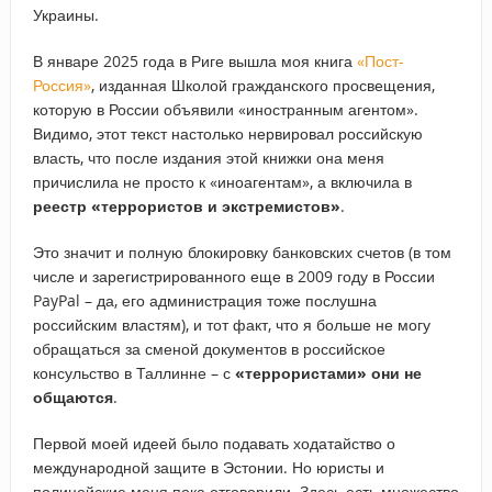
Украины.
В январе 2025 года в Риге вышла моя книга
«Пост-
Россия»
, изданная Школой гражданского просвещения,
которую в России объявили «иностранным агентом».
Видимо, этот текст настолько нервировал российскую
власть, что после издания этой книжки она меня
причислила не просто к «иноагентам», а включила в
реестр «террористов и экстремистов»
.
Это значит и полную блокировку банковских счетов (в том
числе и зарегистрированного еще в 2009 году в России
PayPal – да, его администрация тоже послушна
российским властям), и тот факт, что я больше не могу
обращаться за сменой документов в российское
консульство в Таллинне – с
«террористами» они не
общаются
.
Первой моей идеей было подавать ходатайство о
международной защите в Эстонии. Но юристы и
полицейские меня пока отговорили. Здесь есть множество