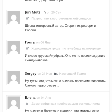
не может допустить пора ...
Juri Motsilin
on 20 Сен
in:
Патриотизм как стокгольмский синдром
Штепа, интересный автор. Сторонник реформ в
России. ...
Гость
on 06 Янв
in:
Хорошилище грядет по гульбищу на позорище
И слово «русский» убрать. Оно же по происхождению
скандинавское! ...
Sergey
in:
on 21 Ноя
Настоящий Трамп
Ну тут много, что можно было бы прокомментировать.
Самого первого изве ...
Елена
on 04 Апр
in:
Демография как проблема для регионализма
Ну был же в Дагестане скандал, что материнские