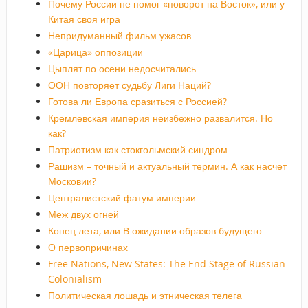
Почему России не помог «поворот на Восток», или у
Китая своя игра
Непридуманный фильм ужасов
«Царица» оппозиции
Цыплят по осени недосчитались
ООН повторяет судьбу Лиги Наций?
Готова ли Европа сразиться с Россией?
Кремлевская империя неизбежно развалится. Но
как?
Патриотизм как стокгольмский синдром
Рашизм – точный и актуальный термин. А как насчет
Московии?
Централистский фатум империи
Меж двух огней
Конец лета, или В ожидании образов будущего
О первопричинах
Free Nations, New States: The End Stage of Russian
Colonialism
Политическая лошадь и этническая телега