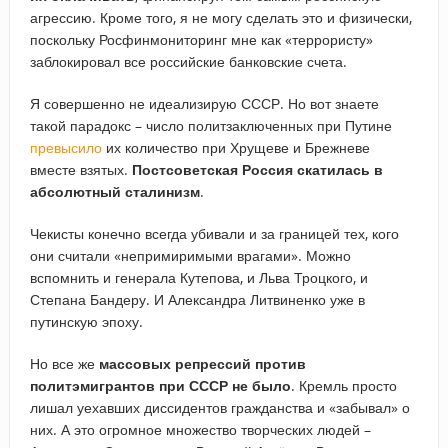
агрессию. Кроме того, я не могу сделать это и физически,
поскольку Росфинмониторинг мне как «террористу»
заблокировал все российские банковские счета.
Я совершенно не идеализирую СССР. Но вот знаете
такой парадокс – число политзаключенных при Путине
превысило
их количество при Хрущеве и Брежневе
вместе взятых.
Постсоветская Россия скатилась в
абсолютный сталинизм
.
Чекисты конечно всегда убивали и за границей тех, кого
они считали «непримиримыми врагами». Можно
вспомнить и генерала Кутепова, и Льва Троцкого, и
Степана Бандеру. И Александра Литвиненко уже в
путинскую эпоху.
Но все же
массовых репрессий против
политэмигрантов при СССР не было
. Кремль просто
лишал уехавших диссидентов гражданства и «забывал» о
них. А это огромное множество творческих людей –