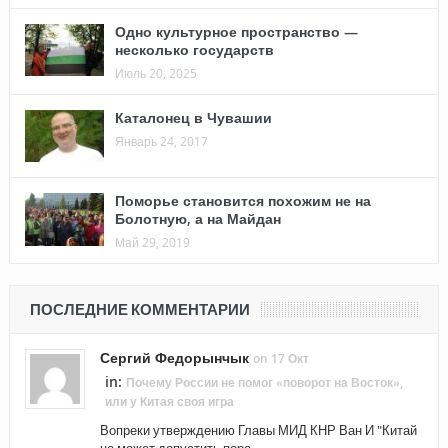
Одно культурное пространство —
несколько государств
Июль 20, 2025
Каталонец в Чувашии
Январь 24, 2017
Поморье становится похожим не на
Болотную, а на Майдан
Май 29, 2019
ПОСЛЕДНИЕ КОММЕНТАРИИ
Сергий Федорынчык
on 17 Окт
in:
Почему России не помог «поворот на Восток»,
или у Китая своя игра
Вопреки утверждению Главы МИД КНР Ван И "Китай