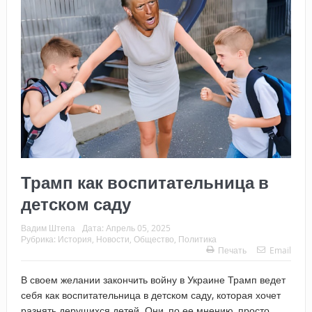
Трамп как воспитательница в
детском саду
Вадим Штепа
Дата:
Апрель 05, 2025
Рубрика:
История
,
Новости
,
Общество
,
Политика
Печать
Email
В своем желании закончить войну в Украине Трамп ведет
себя как воспитательница в детском саду, которая хочет
разнять дерущихся детей. Они, по ее мнению, просто