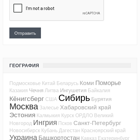
ГЕОГРАФИЯ
Поморье
Коми
Подмосковье
Китай
Беларусь
Чечня
Ингушетия
Казакия
Литва
Байкалия
Сибирь
Кёнигсберг
Бурятия
США
Москва
Хабаровский край
Залесье
Эстония
Калмыкия
Курск
ОРДЛО
Великий
Ингрия
Санкт-Петербург
Новгород
Псков
Новосибирск
Кубань
Дагестан
Красноярский край
Украина
Башкортостан
Кавказ
Екатеринбург