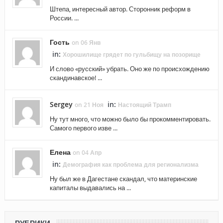
Штепа, интересный автор. Сторонник реформ в
России. ...
Гость
on 06 Янв
in:
Хорошилище грядет по гульбищу на позорище
И слово «русский» убрать. Оно же по происхождению
скандинавское! ...
Sergey
in:
on 21 Ноя
Настоящий Трамп
Ну тут много, что можно было бы прокомментировать.
Самого первого изве ...
Елена
on 04 Апр
in:
Демография как проблема для регионализма
Ну был же в Дагестане скандал, что материнские
капиталы выдавались на ...