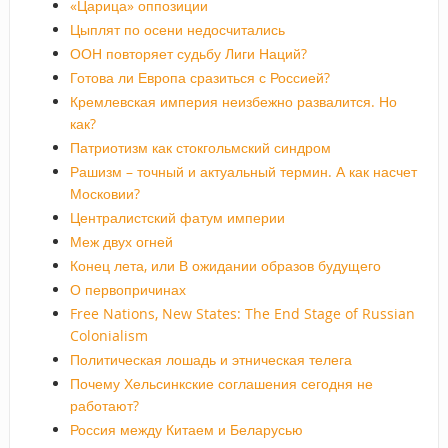
«Царица» оппозиции
Цыплят по осени недосчитались
ООН повторяет судьбу Лиги Наций?
Готова ли Европа сразиться с Россией?
Кремлевская империя неизбежно развалится. Но
как?
Патриотизм как стокгольмский синдром
Рашизм – точный и актуальный термин. А как насчет
Московии?
Централистский фатум империи
Меж двух огней
Конец лета, или В ожидании образов будущего
О первопричинах
Free Nations, New States: The End Stage of Russian
Colonialism
Политическая лошадь и этническая телега
Почему Хельсинкские соглашения сегодня не
работают?
Россия между Китаем и Беларусью