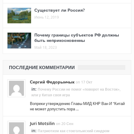
Существует ли Россия?
Июнь 12, 2019
Почему границы субъектов РФ должны
быть неприкосновенны
Май 18, 2023
ПОСЛЕДНИЕ КОММЕНТАРИИ
Сергий Федорынчык
on 17 Окт
in:
Почему России не помог «поворот на Восток»,
или у Китая своя игра
Вопреки утверждению Главы МИД КНР Ван И "Китай
не может допустить пора ...
Juri Motsilin
on 20 Сен
in:
Патриотизм как стокгольмский синдром