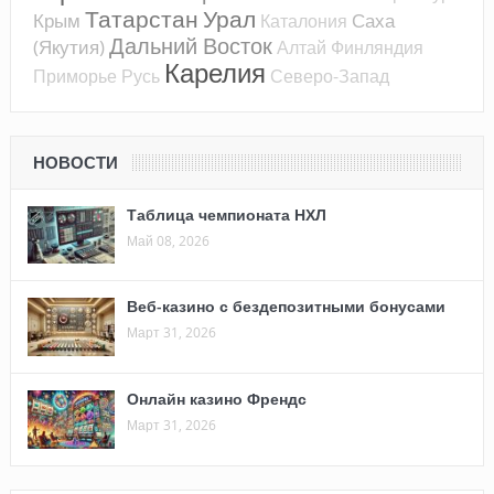
Татарстан
Урал
Крым
Саха
Каталония
Дальний Восток
(Якутия)
Алтай
Финляндия
Карелия
Приморье
Русь
Северо-Запад
НОВОСТИ
Таблица чемпионата НХЛ
Май 08, 2026
Веб-казино с бездепозитными бонусами
Март 31, 2026
Онлайн казино Френдс
Март 31, 2026