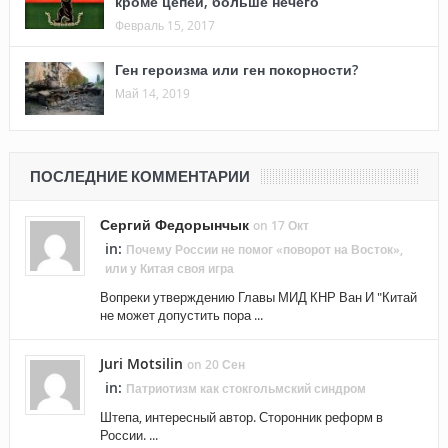
кроме цепей, больше нечего
Февраль 15, 2017
Ген героизма или ген покорности?
Май 14, 2019
ПОСЛЕДНИЕ КОММЕНТАРИИ
Сергий Федорынчык
on 17 Окт
in:
Почему России не помог «поворот на Восток»,
или у Китая своя игра
Вопреки утверждению Главы МИД КНР Ван И "Китай
не может допустить пора ...
Juri Motsilin
on 20 Сен
in:
Патриотизм как стокгольмский синдром
Штепа, интересный автор. Сторонник реформ в
России. ...