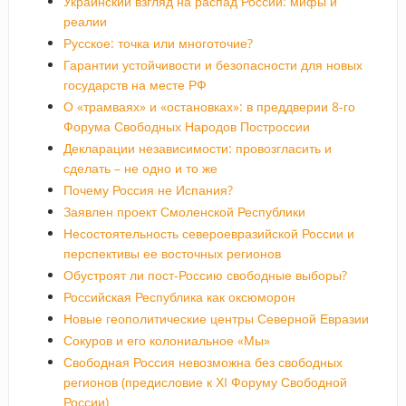
Украинский взгляд на распад России: мифы и
реалии
Русское: точка или многоточие?
Гарантии устойчивости и безопасности для новых
государств на месте РФ
О «трамваях» и «остановках»: в преддверии 8-го
Форума Свободных Народов Построссии
Декларации независимости: провозгласить и
сделать – не одно и то же
Почему Россия не Испания?
Заявлен проект Смоленской Республики
Несостоятельность североевразийской России и
перспективы ее восточных регионов
Обустроят ли пост-Россию свободные выборы?
Российская Республика как оксюморон
Новые геополитические центры Северной Евразии
Сокуров и его колониальное «Мы»
Свободная Россия невозможна без свободных
регионов (предисловие к ХI Форуму Свободной
России)