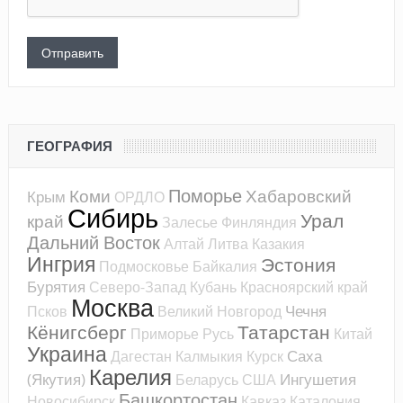
ГЕОГРАФИЯ
Поморье
Коми
Хабаровский
Крым
ОРДЛО
Сибирь
Урал
край
Залесье
Финляндия
Дальний Восток
Алтай
Литва
Казакия
Ингрия
Эстония
Подмосковье
Байкалия
Бурятия
Северо-Запад
Кубань
Красноярский край
Москва
Чечня
Псков
Великий Новгород
Кёнигсберг
Татарстан
Приморье
Русь
Китай
Украина
Саха
Дагестан
Калмыкия
Курск
Карелия
(Якутия)
Ингушетия
Беларусь
США
Башкортостан
Новосибирск
Кавказ
Каталония