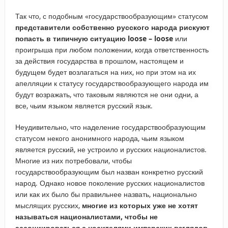
Так что, с подобным «государствообразующим» статусом
представители собственно русского народа рискуют
попасть в типичную ситуацию
loose
–
loose
или
проигрыша при любом положении, когда ответственность
за действия государства в прошлом, настоящем и
будущем будет возлагаться на них, но при этом на их
апелляции к статусу государствообразующего народа им
будут возражать, что таковым являются не они одни, а
все, чьим языком является русский язык.
Неудивительно, что наделение государствообразующим
статусом некого анонимного народа, чьим языком
является русский, не устроило и русских националистов.
Многие из них потребовали, чтобы
государствообразующим был назван конкретно русский
народ. Однако новое поколение русских националистов
или как их было бы правильнее назвать, национально
мыслящих русских,
многие из которых уже не хотят
называться националистами, чтобы не
ассоциироваться с носителями имперских взглядов,