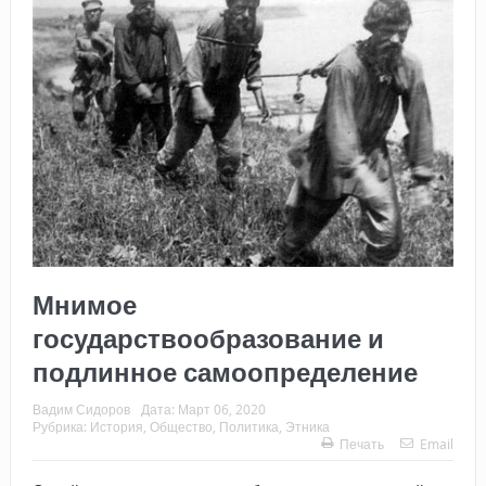
Мнимое
государствообразование и
подлинное самоопределение
Вадим Сидоров
Дата:
Март 06, 2020
Рубрика:
История
,
Общество
,
Политика
,
Этника
Печать
Email