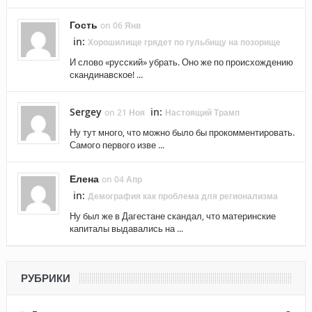
Гость
on 06 Янв
in:
Хорошилище грядет по гульбищу на позорище
И слово «русский» убрать. Оно же по происхождению
скандинавское! ...
Sergey
in:
on 21 Ноя
Настоящий Трамп
Ну тут много, что можно было бы прокомментировать.
Самого первого изве ...
Елена
on 04 Апр
in:
Демография как проблема для регионализма
Ну был же в Дагестане скандал, что материнские
капиталы выдавались на ...
РУБРИКИ