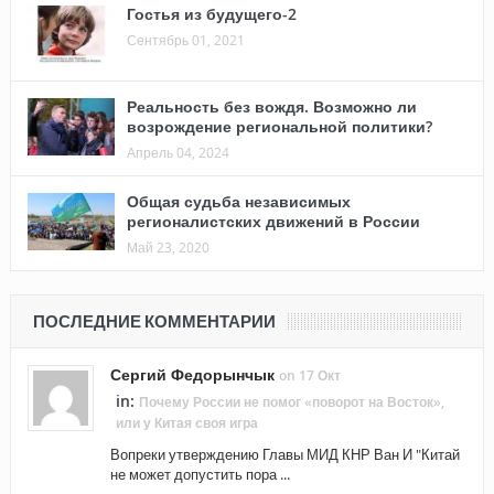
Гостья из будущего-2
Сентябрь 01, 2021
Реальность без вождя. Возможно ли
возрождение региональной политики?
Апрель 04, 2024
Общая судьба независимых
регионалистских движений в России
Май 23, 2020
ПОСЛЕДНИЕ КОММЕНТАРИИ
Сергий Федорынчык
on 17 Окт
in:
Почему России не помог «поворот на Восток»,
или у Китая своя игра
Вопреки утверждению Главы МИД КНР Ван И "Китай
не может допустить пора ...