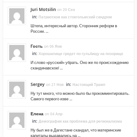
Juri Motsilin
on 20 Сен
in:
Патриотизм как стокгольмский синдром
Штепа, интересный автор. Сторонник реформ в
России. ...
Гость
on 06 Янв
in:
Хорошилище грядет по гульбищу на позорище
И слово «русский» убрать. Оно же по происхождению
скандинавское! ...
Sergey
in:
on 21 Ноя
Настоящий Трамп
Ну тут много, что можно было бы прокомментировать.
Самого первого изве ...
Елена
on 04 Апр
in:
Демография как проблема для регионализма
Ну был же в Дагестане скандал, что материнские
капиталы выдавались на ...