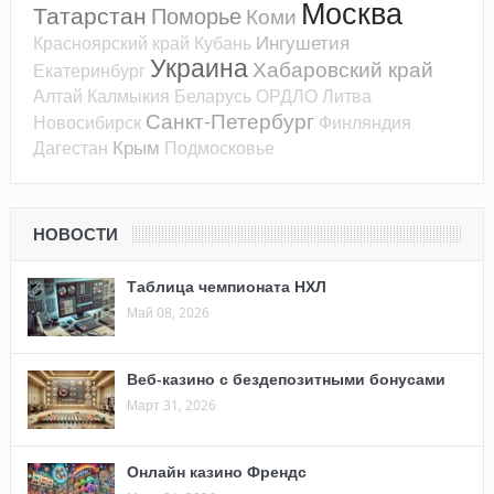
Москва
Татарстан
Поморье
Коми
Ингушетия
Красноярский край
Кубань
Украина
Хабаровский край
Екатеринбург
Алтай
Калмыкия
Беларусь
ОРДЛО
Литва
Санкт-Петербург
Новосибирск
Финляндия
Крым
Дагестан
Подмосковье
НОВОСТИ
Таблица чемпионата НХЛ
Май 08, 2026
Веб-казино с бездепозитными бонусами
Март 31, 2026
Онлайн казино Френдс