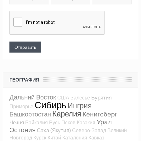
ГЕОГРАФИЯ
Дальний Восток
Бурятия
США
Залесье
Сибирь
Ингрия
Приморье
Карелия
Кёнигсберг
Башкортостан
Урал
Чечня
Байкалия
Русь
Псков
Казакия
Эстония
Саха (Якутия)
Северо-Запад
Великий
Новгород
Курск
Китай
Каталония
Кавказ