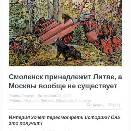
Смоленск принадлежит Литве, а
Москвы вообще не существует
Регион.Эксперт
Дата:
Июнь 11, 2022
Рубрика:
История
,
Новости
,
Общество
,
Политика
Печать
Email
Империя хочет пересмотреть историю? Она
это получит!