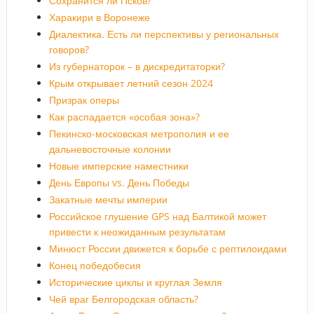
Сохранится ли Псков?
Харакири в Воронеже
Диалектика. Есть ли перспективы у региональных
говоров?
Из губернаторок – в дискредитаторки?
Крым открывает летний сезон 2024
Призрак оперы
Как распадается «особая зона»?
Пекинско-московская метрополия и ее
дальневосточные колонии
Новые имперские наместники
День Европы vs. День Победы
Закатные мечты империи
Российское глушение GPS над Балтикой может
привести к неожиданным результатам
Минюст России движется к борьбе с рептилоидами
Конец победобесия
Исторические циклы и круглая Земля
Чей враг Белгородская область?