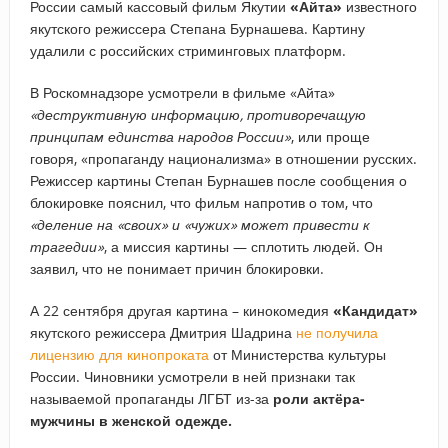
России самый кассовый фильм Якутии
«Айта»
известного
якутского режиссера Степана Бурнашева. Картину
удалили с российских стриминговых платформ.
В Роскомнадзоре усмотрели в фильме «Айта»
«деструктивную информацию, противоречащую
принципам единства народов России»
, или проще
говоря, «пропаганду национализма» в отношении русских.
Режиссер картины Степан Бурнашев после сообщения о
блокировке пояснил, что фильм напротив о том, что
«деление на «своих» и «чужих» может привести к
трагедии»
, а миссия картины — сплотить людей. Он
заявил, что не понимает причин блокировки.
А 22 сентября другая картина – кинокомедия
«Кандидат»
якутского режиссера Дмитрия Шадрина
не получила
лицензию для кинопроката
от Министерства культуры
России. Чиновники усмотрели в ней признаки так
называемой пропаганды ЛГБТ из-за
роли актёра-
мужчины в женской одежде.