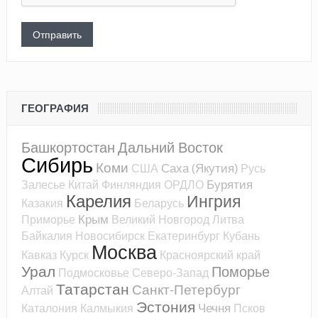
ГЕОГРАФИЯ
Башкортостан
Дальний Восток
Сибирь
Коми
Саха (Якутия)
США
Русь
Бурятия
Залесье
Китай
Финляндия
ОРДЛО
Карелия
Ингрия
Казакия
Беларусь
Крым
Приморье
Великий Новгород
Литва
Байкалия
Новосибирск
Екатеринбург
Кубань
Москва
Кавказ
Курск
Красноярский край
Урал
Поморье
Подмосковье
Северо-Запад
Татарстан
Санкт-Петербург
Алтай
Эстония
Чечня
Каталония
Калмыкия
Псков