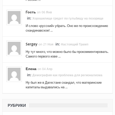
Гость
on 06 Янв
in:
Хорошилище грядет по гульбищу на позорище
И слово «русский» убрать. Оно же по происхождению
скандинавское! ...
Sergey
in:
on 21 Ноя
Настоящий Трамп
Ну тут много, что можно было бы прокомментировать.
Самого первого изве ...
Елена
on 04 Апр
in:
Демография как проблема для регионализма
Ну был же в Дагестане скандал, что материнские
капиталы выдавались на ...
РУБРИКИ