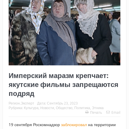
Имперский маразм крепчает:
якутские фильмы запрещаются
подряд
Регион.Эксперт
Дата:
Сентябрь 23, 2023
Рубрика:
Культура
,
Новости
,
Общество
,
Политика
,
Этника
Печать
Email
19 сентября Роскомнадзор
заблокировал
на территории