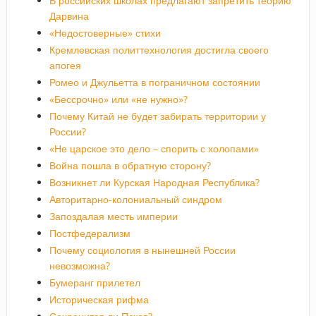
В российских школах предлагают запретить теорию
Дарвина
«Недостоверные» стихи
Кремлевская политтехнология достигла своего
апогея
Ромео и Джульетта в пограничном состоянии
«Бессрочно» или «не нужно»?
Почему Китай не будет забирать территории у
России?
«Не царское это дело – спорить с холопами»
Война пошла в обратную сторону?
Возникнет ли Курская Народная Республика?
Авторитарно-колониальный синдром
Запоздалая месть империи
Постфедерализм
Почему социология в нынешней России
невозможна?
Бумеранг прилетел
Историческая рифма