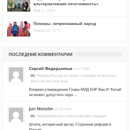
альтернативная легитимность»
Май 21, 2026
Поморы: непризнанный народ
Январь 20, 2017
ПОСЛЕДНИЕ КОММЕНТАРИИ
Сергий Федорынчык
on 17 Окт
in:
Почему России не помог «поворот на Восток»,
или у Китая своя игра
Вопреки утверждению Главы МИД КНР Ван И "Китай
не может допустить пора ...
Juri Motsilin
on 20 Сен
in:
Патриотизм как стокгольмский синдром
Штепа, интересный автор. Сторонник реформ в
России. ...