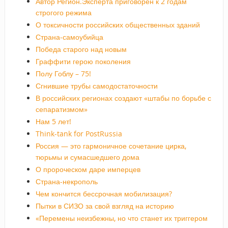
Автор Регион.Эксперта приговорен к 2 годам
строгого режима
О токсичности российских общественных зданий
Страна-самоубийца
Победа старого над новым
Граффити герою поколения
Полу Гоблу – 75!
Сгнившие трубы самодостаточности
В российских регионах создают «штабы по борьбе с
сепаратизмом»
Нам 5 лет!
Think-tank for PostRussia
Россия — это гармоничное сочетание цирка,
тюрьмы и сумасшедшего дома
О пророческом даре имперцев
Страна-некрополь
Чем кончится бессрочная мобилизация?
Пытки в СИЗО за свой взгляд на историю
«Перемены неизбежны, но что станет их триггером