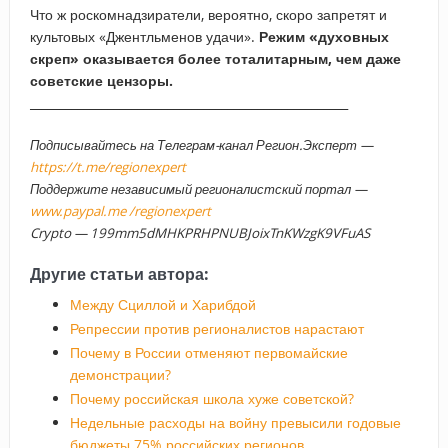
Что ж роскомнадзиратели, вероятно, скоро запретят и
культовых «Джентльменов удачи».
Режим «духовных
скреп» оказывается более тоталитарным, чем даже
советские цензоры.
_____________________________________________________
Подписывайтесь на Телеграм-канал Регион.Эксперт —
https://t.me/regionexpert
Поддержите независимый регионалистский портал —
www.paypal.me /regionexpert
Crypto — 199mm5dMHKPRHPNUBJoixTnKWzgK9VFuAS
Другие статьи автора:
Между Сциллой и Харибдой
Репрессии против регионалистов нарастают
Почему в России отменяют первомайские
демонстрации?
Почему российская школа хуже советской?
Недельные расходы на войну превысили годовые
бюджеты 75% российских регионов