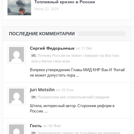
Топливный кризис в России
Июль 22, 2026
ПОСЛЕДНИЕ КОММЕНТАРИИ
Сергий Федорынчык
on 17 Окт
in:
Почему России не помог «поворот на Восток»,
или у Китая своя игра
Вопреки утверждению Главы МИД КНР Ван И "Китай
не может допустить пора ...
Juri Motsilin
on 20 Сен
in:
Патриотизм как стокгольмский синдром
Штепа, интересный автор. Сторонник реформ в
России. ...
Гость
on 06 Янв
in:
Хорошилище грядет по гульбищу на позорище