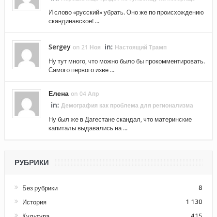
И слово «русский» убрать. Оно же по происхождению
скандинавское! ...
Sergey
in:
on 21 Ноя
Настоящий Трамп
Ну тут много, что можно было бы прокомментировать.
Самого первого изве ...
Елена
on 04 Апр
in:
Демография как проблема для регионализма
Ну был же в Дагестане скандал, что материнские
капиталы выдавались на ...
РУБРИКИ
Без рубрики
8
История
1 130
Культура
415