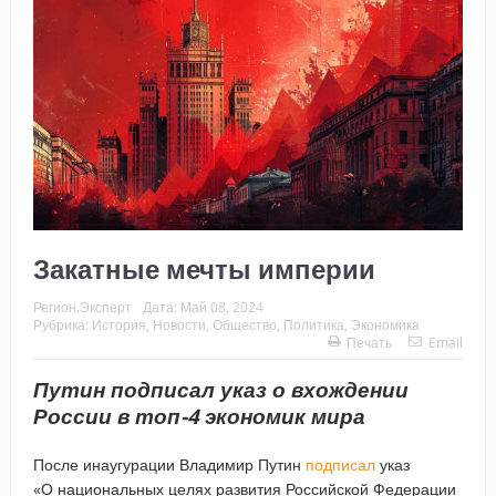
Закатные мечты империи
Регион.Эксперт
Дата:
Май 08, 2024
Рубрика:
История
,
Новости
,
Общество
,
Политика
,
Экономика
Печать
Email
Путин подписал указ о вхождении
России в топ-4 экономик мира
После инаугурации Владимир Путин
подписал
указ
«О национальных целях развития Российской Федерации