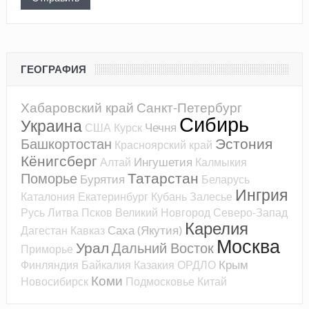
ГЕОГРАФИЯ
Хабаровский край
Санкт-Петербург
Сибирь
Украина
Чечня
США
Курск
Эстония
Башкортостан
Красноярский край
Кёнигсберг
Ингушетия
Алтай
Калмыкия
Татарстан
Поморье
Бурятия
Беларусь
Ингрия
Каталония
Екатеринбург
Кубань
Залесье
Русь
Литва
Псков
Великий Новгород
Северо-Запад
Карелия
Саха (Якутия)
Дагестан
Кавказ
Москва
Урал
Дальний Восток
Приморье
Крым
Финляндия
Байкалия
Казакия
ОРДЛО
Коми
Новосибирск
Подмосковье
Китай