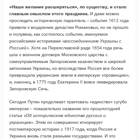
«Наше желание расширяться», по существу, и стало
главным смыслом этого праздника.
И даже можно
проследить историческую параллель – события 1612 года
привели к воцарению династии Романовых, но не прошло
и полувека, как состоялось событие, именуемое
российскими историками
«воссоединением Украины с
Россией».
Хотя на Переяславской раде 1654 года речь
шла о военном договоре Московского царства с
самоуправляемым Запорожским казачеством и широкой
автономии Украины, но впоследствии Россия все более
превращала украинские земли в имперскую «провинцию»,
и, наконец, в 1775 году Екатерина II вовсе ликвидировала
Запорожскую Сечь.
Сегодня Путин продолжает трактовать «единство» сугубо
имперски – показательно название его прошлогодней
статьи
«Об историческом единстве русских и
украинцев».
Этим он совершенно игнорирует
постимперскую историю с 1917 года, когда Россия и
Украина вновь стали разными государствами. И это