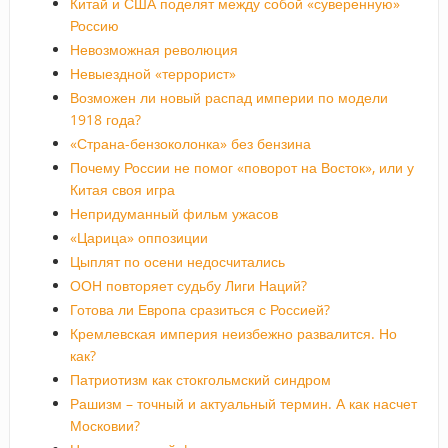
Китай и США поделят между собой «суверенную»
Россию
Невозможная революция
Невыездной «террорист»
Возможен ли новый распад империи по модели
1918 года?
«Страна-бензоколонка» без бензина
Почему России не помог «поворот на Восток», или у
Китая своя игра
Непридуманный фильм ужасов
«Царица» оппозиции
Цыплят по осени недосчитались
ООН повторяет судьбу Лиги Наций?
Готова ли Европа сразиться с Россией?
Кремлевская империя неизбежно развалится. Но
как?
Патриотизм как стокгольмский синдром
Рашизм – точный и актуальный термин. А как насчет
Московии?