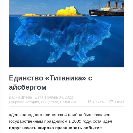
Единство «Титаника» с
айсбергом
Вадим Штепа
Дата:
Ноябрь 04, 2022
Рубрика:
История
,
Общество
,
Политика
Печать
Email
«День народного единства» 4 ноября был назначен
государственным праздником в 2005 году, хотя идея
вдруг начать широко праздновать событие