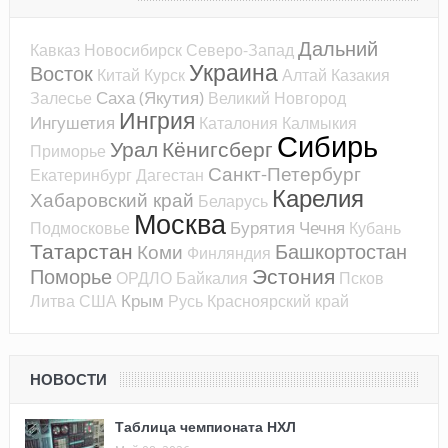
Дальний
Кавказ
Новосибирск
Северо-Запад
Украина
Восток
Китай
Курск
Алтай
Казакия
Саха (Якутия)
Залесье
Великий Новгород
Ингрия
Ингушетия
Каталония
Калмыкия
Сибирь
Урал
Кёнигсберг
Приморье
Санкт-Петербург
Екатеринбург
Дагестан
Карелия
Хабаровский край
Беларусь
Москва
Бурятия
Чечня
Подмосковье
Кубань
Татарстан
Башкортостан
Коми
Финляндия
Эстония
Поморье
ОРДЛО
Байкалия
Псков
Крым
Литва
США
Русь
Красноярский край
НОВОСТИ
Таблица чемпионата НХЛ