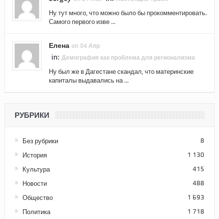
Ну тут много, что можно было бы прокомментировать.
Самого первого изве ...
Елена
on 04 Апр
in:
Демография как проблема для регионализма
Ну был же в Дагестане скандал, что материнские
капиталы выдавались на ...
РУБРИКИ
Без рубрики
8
История
1 130
Культура
415
Новости
488
Общество
1 693
Политика
1 718