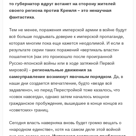
то губернатор вдруг встанет на сторону жителей
своего региона против Кремля – это ненаучная
фантастика
.
Тем не менее, поражения имперской армии в войне будут
всё больше подрывать доверие к имперской пропаганде,
которая многим пока еще кажется неодолимой. И если в
результате серии таких поражений «вертикаль власти»
пошатнется (как это произошло после проигранной
Русско-японской войны или в ходе затяжной Первой
мировой) –
региональные движения за
самоуправление возникнут явочным порядком
. Да, в
наши дни создается впечатление, будто «везде всё
задавлено», но перед Перестройкой тоже казалось, что
«совок навсегда», однако затем началось мощное
гражданское пробуждение, вышедшее в конце концов из
«советских» границ.
Сегодня власть наверняка вновь будет громко вещать о
«народном единстве», хотя на самом деле этой войной
она его доламывает.
Имперская экспансия приближает