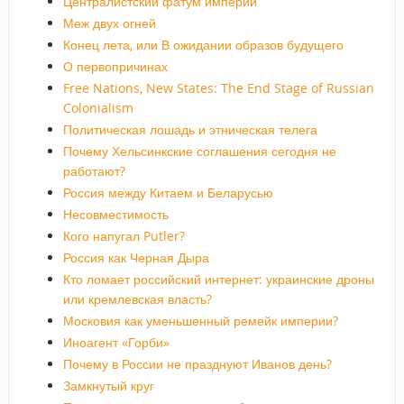
Централистский фатум империи
Меж двух огней
Конец лета, или В ожидании образов будущего
О первопричинах
Free Nations, New States: The End Stage of Russian
Colonialism
Политическая лошадь и этническая телега
Почему Хельсинкские соглашения сегодня не
работают?
Россия между Китаем и Беларусью
Несовместимость
Кого напугал Putler?
Россия как Черная Дыра
Кто ломает российский интернет: украинские дроны
или кремлевская власть?
Московия как уменьшенный ремейк империи?
Иноагент «Горби»
Почему в России не празднуют Иванов день?
Замкнутый круг