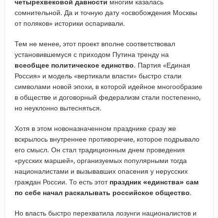
четырехвековой давности
многим казалась
сомнительной. Да и точную дату «освобождения Москвы
от поляков» историки оспаривали.
Тем не менее, этот проект вполне соответствовал
установившемуся с приходом Путина тренду на
всеобщее политическое единство
. Партия «Единая
Россия» и модель «вертикали власти» быстро стали
символами новой эпохи, в которой идейное многообразие
в обществе и договорный федерализм стали постепенно,
но неуклонно вытесняться.
Хотя в этом новоназначенном празднике сразу же
вскрылось внутреннее противоречие, которое подрывало
его смысл. Он стал традиционным днем проведения
«русских маршей», организуемых популярными тогда
националистами и вызывавших опасения у нерусских
граждан России. То есть этот
праздник «единства» сам
по себе начал раскалывать российское общество
.
Но власть быстро перехватила лозунги националистов и