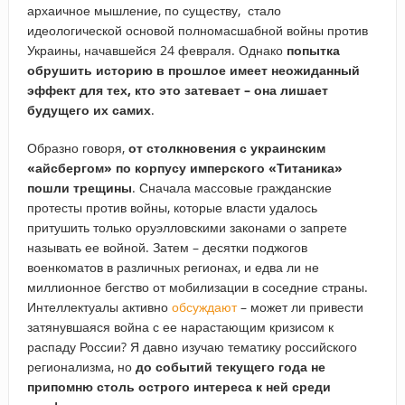
архаичное мышление, по существу, стало
идеологической основой полномасшабной войны против
Украины, начавшейся 24 февраля. Однако
попытка
обрушить историю в прошлое имеет неожиданный
эффект для тех, кто это затевает – она лишает
будущего их самих
.
Образно говоря,
от столкновения с украинским
«айсбергом» по корпусу имперского «Титаника»
пошли трещины
. Сначала массовые гражданские
протесты против войны, которые власти удалось
притушить только оруэлловскими законами о запрете
называть ее войной. Затем – десятки поджогов
военкоматов в различных регионах, и едва ли не
миллионное бегство от мобилизации в соседние страны.
Интеллектуалы активно
обсуждают
– может ли привести
затянувшаяся война с ее нарастающим кризисом к
распаду России? Я давно изучаю тематику российского
регионализма, но
до событий текущего года не
припомню столь острого интереса к ней среди