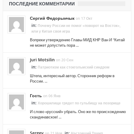
ПОСЛЕДНИЕ КОММЕНТАРИИ
Сергий Федорынчык
on 17 Окт
in:
Почему России не помог «поворот на Восток»,
или у Китая своя игра
Вопреки утверждению Главы МИД КНР Ван И "Китай
не может допустить пора ...
Juri Motsilin
on 20 Сен
in:
Патриотизм как стокгольмский синдром
Штепа, интересный автор. Сторонник реформ в
России. ...
Гость
on 06 Янв
in:
Хорошилище грядет по гульбищу на позорище
И слово «русский» убрать. Оно же по происхождению
скандинавское! ...
Sergey
in:
on 21 Ноя
Настоящий Трамп