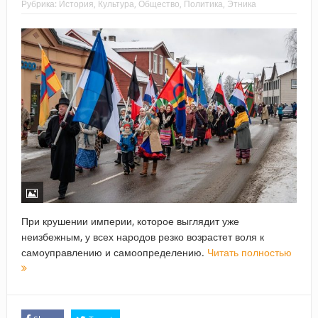
Рубрика:
История
,
Культура
,
Общество
,
Политика
,
Этника
При крушении империи, которое выглядит уже
неизбежным, у всех народов резко возрастет воля к
самоуправлению и самоопределению.
Читать полностью