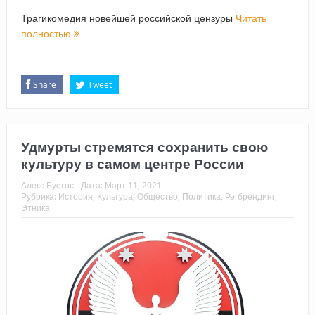
Трагикомедия новейшей российской цензуры
Читать
полностью
Share
Tweet
Удмурты стремятся сохранить свою
культуру в самом центре России
Алекс Бустос
Дата:
Март 11, 2021
Рубрика:
История
,
Культура
,
Общество
,
Политика
,
Регбрендинг
,
Этника