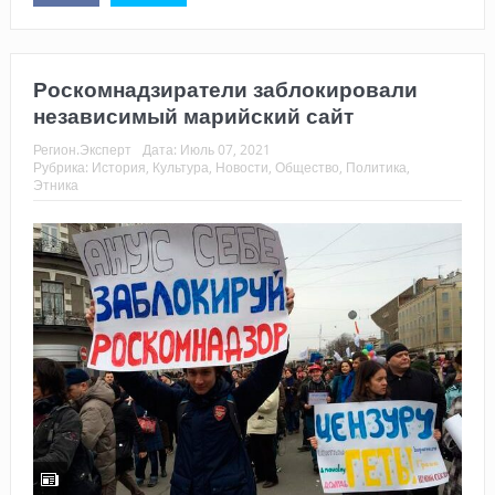
Роскомнадзиратели заблокировали
независимый марийский сайт
Регион.Эксперт
Дата:
Июль 07, 2021
Рубрика:
История
,
Культура
,
Новости
,
Общество
,
Политика
,
Этника