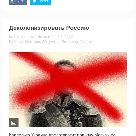
Share
Tweet
Деколонизировать Россию
Кейси Мишель
Дата:
Июнь 06, 2022
Рубрика:
История
,
Общество
,
Политика
,
Этника
Как только Украина предотвратит попытку Москвы ее