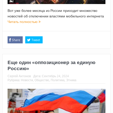
Вот уже более месяца из России приходит множество
новостей об отключении властями мобильного интернета
Читать полностью
Share
Tweet
Еще один «оппозиционер за единую
Россию»
Сергей Антонов
Дата:
Сентябрь 24, 2024
Рубрика:
Новости
,
Общество
,
Политика
,
Этника