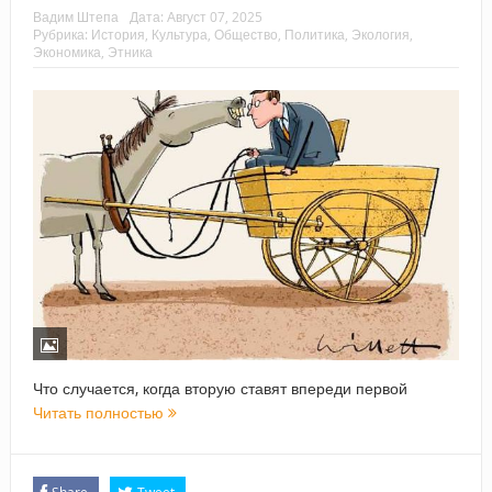
Вадим Штепа
Дата:
Август 07, 2025
Рубрика:
История
,
Культура
,
Общество
,
Политика
,
Экология
,
Экономика
,
Этника
Что случается, когда вторую ставят впереди первой
Читать полностью