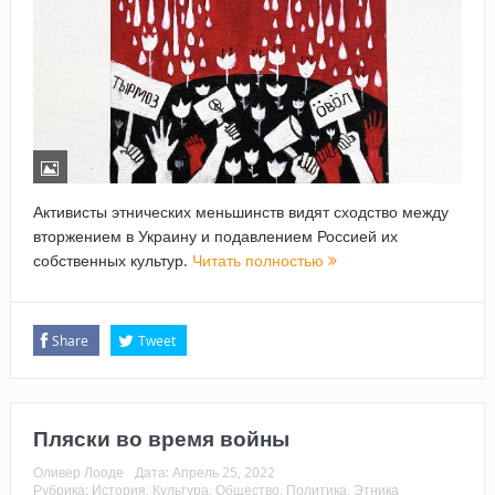
Активисты этнических меньшинств видят сходство между
вторжением в Украину и подавлением Россией их
собственных культур.
Читать полностью
Share
Tweet
Пляски во время войны
Оливер Лооде
Дата:
Апрель 25, 2022
Рубрика:
История
,
Культура
,
Общество
,
Политика
,
Этника