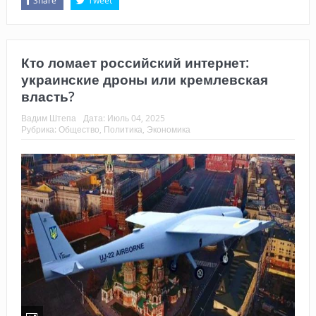
Share
Tweet
Кто ломает российский интернет:
украинские дроны или кремлевская
власть?
Вадим Штепа
Дата:
Июль 04, 2025
Рубрика:
Общество
,
Политика
,
Экономика