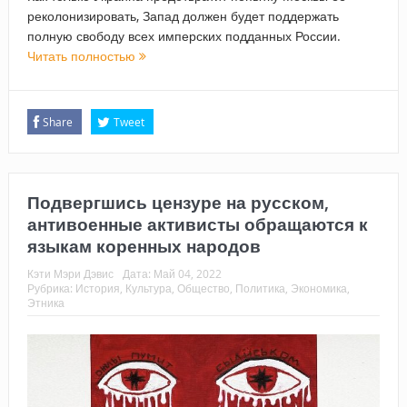
реколонизировать, Запад должен будет поддержать
полную свободу всех имперских подданных России.
Читать полностью
Share
Tweet
Подвергшись цензуре на русском,
антивоенные активисты обращаются к
языкам коренных народов
Кэти Мэри Дэвис
Дата:
Май 04, 2022
Рубрика:
История
,
Культура
,
Общество
,
Политика
,
Экономика
,
Этника