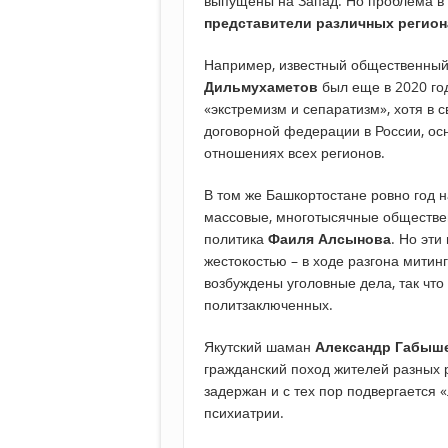
выпущены на Запад. Но проблема в 
представители различных регио
Например, известный общественный 
Дильмухаметов
был еще в 2020 го
«экстремизм и сепаратизм», хотя в 
договорной федерации в России, ос
отношениях всех регионов.
В том же Башкортостане ровно год н
массовые, многотысячные обществе
политика
Фаиля Алсынова
. Но эт
жестокостью – в ходе разгона митин
возбуждены уголовные дела, так чт
политзаключенных.
Якутский шаман
Александр Габыш
гражданский поход жителей разных 
задержан и с тех пор подвергается 
психиатрии.