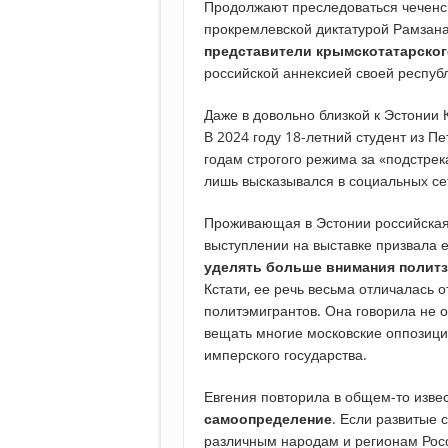
Продолжают преследоваться чеченс
прокремлевской диктатурой Рамзан
представители крымскотатарског
российской аннексией своей респуб
Даже в довольно близкой к Эстонии
В 2024 году 18-летний студент из П
годам строгого режима за «подстрека
лишь высказывался в социальных се
Проживающая в Эстонии российская 
выступлении на выставке призвала 
уделять больше внимания политз
Кстати, ее речь весьма отличалась о
политэмигрантов. Она говорила не 
вещать многие московские оппозици
имперского государства.
Евгения повторила в общем-то изв
самоопределение
. Если развитые 
различным народам и регионам Росси