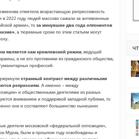
езменова отметила возрастающую репрессивность
и в 2022 году людей массово сажали за антивоенные
ийской армии», то
за минувшие два года оппонентов
ризме»
, а тюремные сроки по этим статьям могут
поху.
ЧТ
им является сам кремлевский режим
, ведущий
раины, а не его противники из гражданского общества,
 гуманитарных профессий.
одчеркнули
странный контраст между различными
аются репрессиям
. А именно – между
озиции» и общественными деятелями из разных
зуются вниманием и поддержкой западной публики, то
именно они и составляют большинство нынешних
тные деятели московской «федеральной оппозиции»,
ра-Мурза, были в прошлом году освобождены и