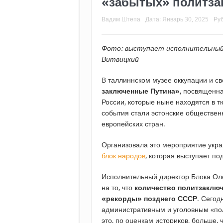
«забытых» политз
Вадим Штепа
Дата:
Январь 30, 2025
Ру
Фото: выступает исполнительный
Витвицкий
B таллиннском музее оккупации и с
заключенные Путина»
, посвященн
России, которые ныне находятся в 
события стали эстонские обществен
европейских стран.
Организовала это мероприятие укр
блок народов
, которая выступает п
Исполнительный директор Блока Оле
на то, что
количество политзаклю
«рекорды» позднего СССР
. Сегод
административным и уголовным «пол
это, по оценкам историков, больше,