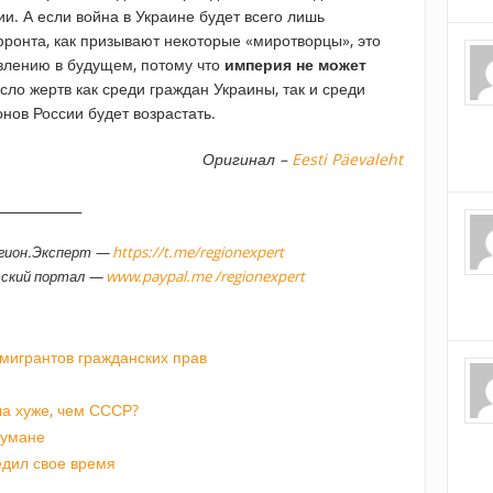
и. А если война в Украине будет всего лишь
онта, как призывают некоторые «миротворцы», это
влению в будущем, потому что
империя не может
исло жертв как среди граждан Украины, так и среди
нов России будет возрастать.
Оригинал –
Eesti Päevaleht
_____________
егион.Эксперт —
https://t.me/regionexpert
тский портал —
www.paypal.me /regionexpert
мигрантов гражданских прав
а хуже, чем СССР?
 тумане
едил свое время