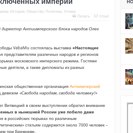
аключенных империи
Н
брика:
История
,
Общество
,
Политика
,
Этника
Печать
Email
 директор Антиимперского блока народов Олег
вободы VabaMu состоялась выставка
«Настоящие
ая представителям различных народов и регионов
тюрьмах московского имперского режима. Гостями
ные деятели, а также дипломаты из разных
аинская общественная организация
Антиимперский
од девизом
«Свобода народам, свобода человеку!»
г Витвицкий в своем выступлении обратил внимание
ченных в нынешней России уже побило даже
ня в российских тюрьмах по различным
итическим» статьям содержится около 7000 человек –
 чем при Брежневе.