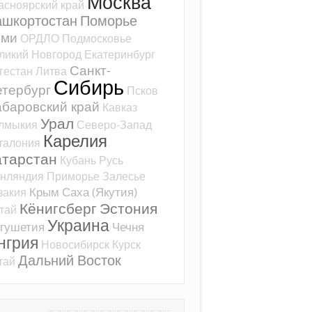
Москва
асноярский край
ашкортостан
Поморье
оми
ОРДЛО
Подмосковье
ликий Новгород
Екатеринбург
Санкт-
гестан
Литва
Сибирь
тербург
Псков
баровский край
Кавказ
Урал
лмыкия
Северо-Запад
Карелия
талония
атарстан
Кубань
Русь
нляндия
Приморье
Залесье
Крым
Саха (Якутия)
закия
Кёнигсберг
Эстония
тай
Украина
гушетия
Чечня
нгрия
Новосибирск
Курск
Дальний Восток
тай