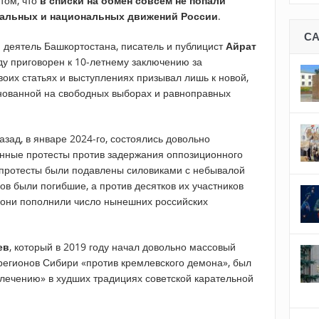
том, что
в списки на обмен совсем не попали
нальных и национальных движений России
.
С
деятель Башкортостана, писатель и публицист
Айрат
ду приговорен к 10-летнему заключению за
своих статьях и выступлениях призывал лишь к новой,
нованной на свободных выборах и равноправных
азад, в январе 2024-го, состоялись довольно
нные протесты против задержания оппозиционного
и протесты были подавлены силовиками с небывалой
гов были погибшие, а против десятков их участников
о они пополнили число нынешних российских
ев
, который в 2019 году начал довольно массовый
регионов Сибири «против кремлевского демона», был
«лечению» в худших традициях советской карательной