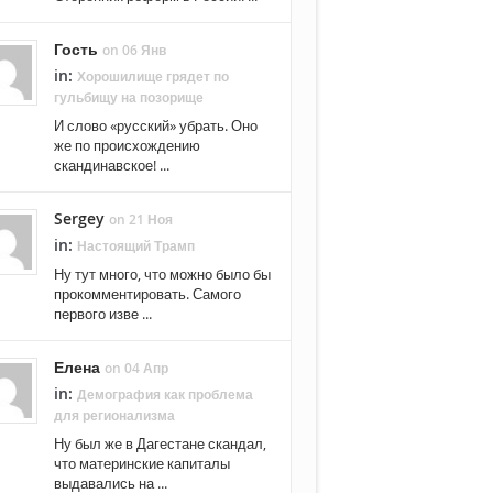
Гость
on 06 Янв
in:
Хорошилище грядет по
гульбищу на позорище
И слово «русский» убрать. Оно
же по происхождению
скандинавское! ...
Sergey
on 21 Ноя
in:
Настоящий Трамп
Ну тут много, что можно было бы
прокомментировать. Самого
первого изве ...
Елена
on 04 Апр
in:
Демография как проблема
для регионализма
Ну был же в Дагестане скандал,
что материнские капиталы
выдавались на ...