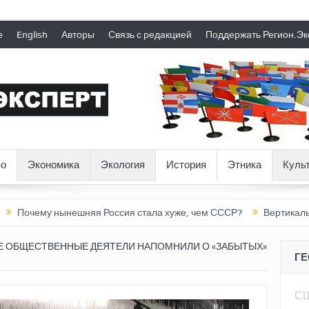
е
English
Авторы
Связь с редакцией
Поддержать Регион.Эк
о
Экономика
Экология
История
Этника
Куль
нынешняя Россия стала хуже, чем СССР?
Вертикаль под давле
Е ОБЩЕСТВЕННЫЕ ДЕЯТЕЛИ НАПОМНИЛИ О «ЗАБЫТЫХ»
Г
С