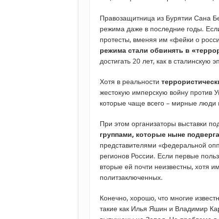
Правозащитница из Бурятии Сана Б
режима даже в последние годы. Есл
протесты, вменяя им «фейки о росс
режима стали обвинять в «терро
достигать 20 лет, как в сталинскую э
Хотя в реальности
террористическ
жестокую имперскую войну против Ук
которые чаще всего – мирные люди
При этом организаторы выставки п
группами, которые ныне подверг
представителями «федеральной опп
регионов России. Если первые поль
вторые ей почти неизвестны, хотя 
политзаключенных.
Конечно, хорошо, что многие извес
такие как Илья Яшин и Владимир Ка