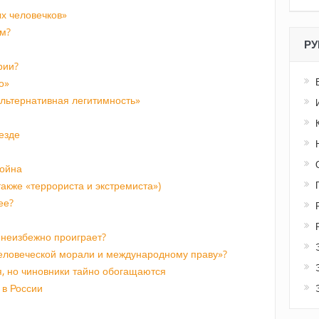
х человечков»
м?
РУ
рии?
о»
альтернативная легитимность»
езде
война
акже «террориста и экстремиста»)
ее?
неизбежно проиграет?
человеческой морали и международному праву»?
, но чиновники тайно обогащаются
 в России