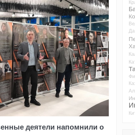
Кр
Б
К
Ве
Да
Пе
Ха
Ка
Ка
Т
Фи
Ка
Ал
Ин
И
Ки
венные деятели напомнили о