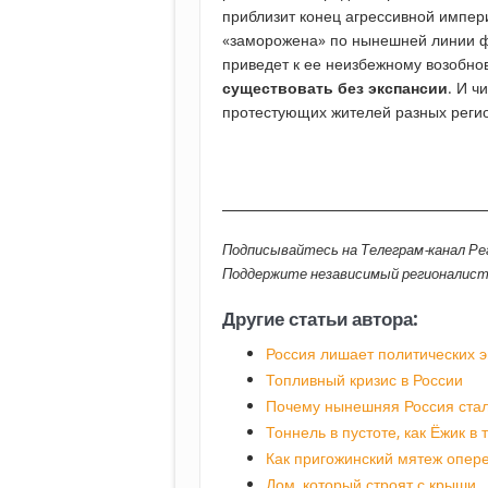
приблизит конец агрессивной импери
«заморожена» по нынешней линии фр
приведет к ее неизбежному возобно
существовать без экспансии
. И ч
протестующих жителей разных регио
________________________________________
Подписывайтесь на Телеграм-канал Р
Поддержите независимый регионалис
Другие статьи автора:
Россия лишает политических э
Топливный кризис в России
Почему нынешняя Россия стал
Тоннель в пустоте, как Ёжик в
Как пригожинский мятеж опер
Дом, который строят с крыши