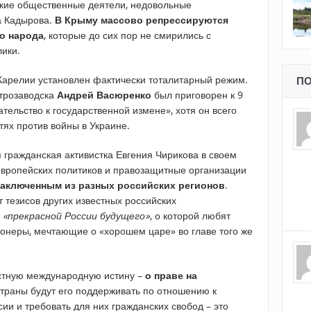
кие общественные деятели, недовольные
а Кадырова.
В Крыму массово репрессируются
о народа
, которые до сих пор не смирились с
лики.
 Карелии установлен фактически тоталитарный режим.
ПО
етрозаводска
Андрей Васюренко
был приговорен к 9
тельство к государственной измене», хотя он всего
тях против войны в Украине.
гражданская активистка Евгения Чирикова в своем
европейских политиков и правозащитные организации
аключенным из разных российских регионов
.
т тезисов других известных российских
о
«прекрасной России будущего»
, о которой любят
онеры, мечтающие о «хорошем царе» во главе того же
естную международную истину –
о праве на
страны будут его поддерживать по отношению к
и и требовать для них гражданских свобод – это