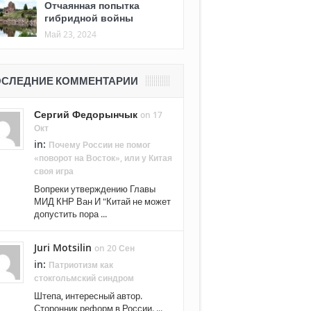
Отчаянная попытка
гибридной войны
Май 23, 2024
СЛЕДНИЕ КОММЕНТАРИИ
Сергий Федорынчык
on 17
Окт
in:
Почему России не помог
«поворот на Восток», или у Китая
своя игра
Вопреки утверждению Главы
МИД КНР Ван И "Китай не может
допустить пора ...
Juri Motsilin
on 20 Сен
in:
Патриотизм как
стокгольмский синдром
Штепа, интересный автор.
Сторонник реформ в России. ...