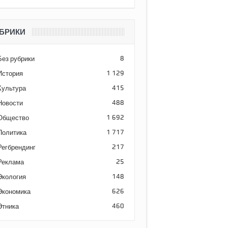
БРИКИ
Без рубрики
8
История
1 129
Культура
415
Новости
488
Общество
1 692
Политика
1 717
Регбрендинг
217
Реклама
25
Экология
148
Экономика
626
Этника
460