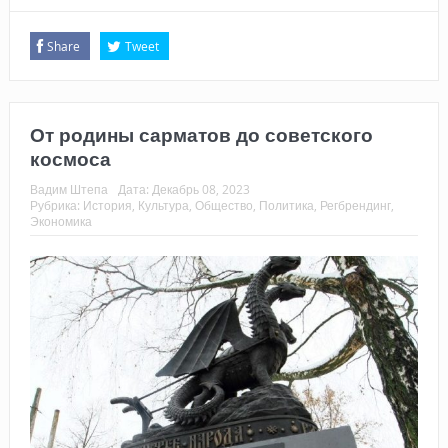
Share
Tweet
От родины сарматов до советского
космоса
Вадим Штепа
Дата:
Декабрь 08, 2023
Рубрика:
История
,
Культура
,
Общество
,
Политика
,
Регбрендинг
,
Экономика