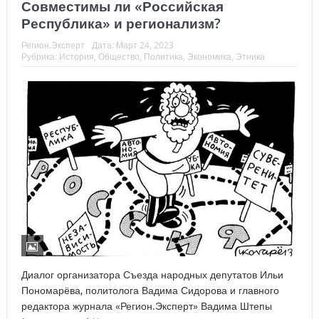
Совместимы ли «Российская
Республика» и регионализм?
Регион.Эксперт
Дата:
Март 24, 2023
Рубрика:
История
,
Общество
,
Политика
,
Экономика
,
Этника
Диалог организатора Съезда народных депутатов Ильи
Пономарёва, политолога Вадима Сидорова и главного
редактора журнала «Регион.Эксперт» Вадима Штепы