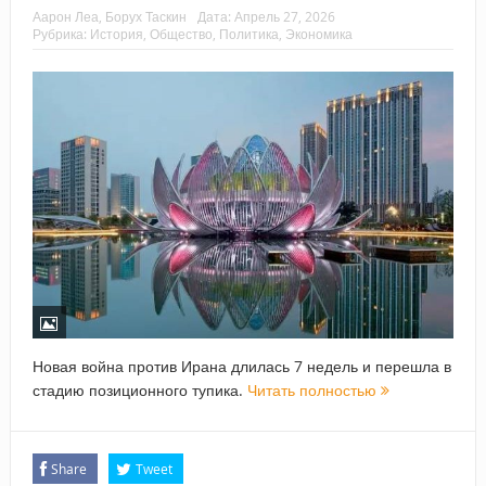
Аарон Леа, Борух Таскин
Дата:
Апрель 27, 2026
Рубрика:
История
,
Общество
,
Политика
,
Экономика
Новая война против Ирана длилась 7 недель и перешла в
стадию позиционного тупика.
Читать полностью
Share
Tweet