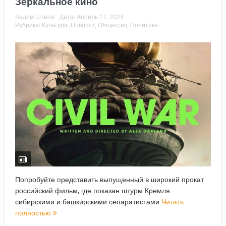
Зеркальное кино
Вадим Штепа
Дата:
Апрель 17, 2024
Рубрика:
Культура
,
Новости
,
Общество
,
Политика
Попробуйте представить выпущенный в широкий прокат
российский фильм, где показан штурм Кремля
сибирскими и башкирскими сепаратистами
Читать
полностью