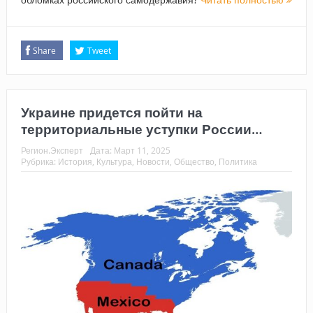
Share
Tweet
Украине придется пойти на
территориальные уступки России…
Регион.Эксперт
Дата:
Март 11, 2025
Рубрика:
История
,
Культура
,
Новости
,
Общество
,
Политика