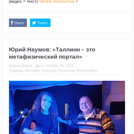
(видео + текст)
Читать полностью
Share
Tweet
Юрий Наумов: «Таллинн – это
метафизический портал»
Вадим Штепа
Дата:
Ноябрь 28, 2022
Рубрика:
История
,
Культура
,
Политика
,
Регбрендинг