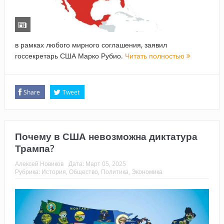
в рамках любого мирного соглашения, заявил
госсекретарь США Марко Рубио.
Читать полностью
Share
Tweet
Почему в США невозможна диктатура
Трампа?
Алексей Новиков
Дата:
Март 05, 2025
Рубрика:
История
,
Общество
,
Политика
,
Экономика