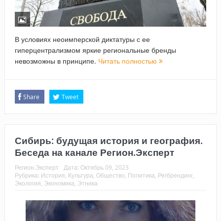
В условиях неоимперской диктатуры с ее
гиперцентрализмом яркие региональные бренды
невозможны в принципе.
Читать полностью
Share
Tweet
Сибирь: будущая история и география.
Беседа на канале Регион.Эксперт
Регион.Эксперт
Дата:
Октябрь 09, 2023
Рубрика:
История
,
Культура
,
Общество
,
Политика
,
Регбрендинг
,
Экология
,
Экономика
,
Этника