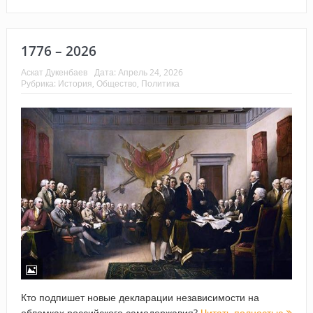
1776 – 2026
Аскат Дукенбаев
Дата:
Апрель 24, 2026
Рубрика:
История
,
Общество
,
Политика
Кто подпишет новые декларации независимости на
обломках российского самодержавия?
Читать полностью