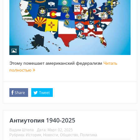
Этому помешает американский федерализм
Читать
полностью
Share
Tweet
Антиутопия 1940-2025
Вадим Штепа
Дата:
Март 02, 2025
Рубрика:
История
,
Новости
,
Общество
,
Политика