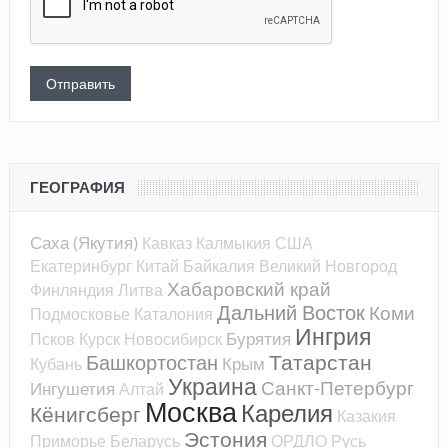
ГЕОГРАФИЯ
Саха (Якутия)
Кавказ
Калмыкия
США
Екатеринбург
Китай
Байкалия
Великий Новгород
Хабаровский край
Финляндия
Литва
Дальний Восток
Коми
Подмосковье
Каталония
Ингрия
Бурятия
Псков
Курск
Новосибирск
Татарстан
Башкортостан
Крым
Кубань
Украина
Санкт-Петербург
Ингушетия
Алтай
Москва
Карелия
Кёнигсберг
Казакия
Эстония
Приморье
Беларусь
ОРДЛО
Русь