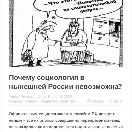
Почему социология в
нынешней России невозможна?
Регион.Эксперт
Дата:
Июль 12, 2024
Рубрика:
Новости
,
Общество
,
Политика
Печать
Email
Официальным социологическим службам РФ доверять
нельзя – все их опросы совершенно нерепрезентативны,
поскольку заведомо подгоняются под заказанные властью