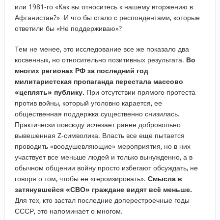
или 1981-го «Как вы относитесь к нашему вторжению в
Афганистан?» И что бы стало с респондентами, которые
ответили бы «Не поддерживаю»?
Тем не менее, это исследование все же показало два
косвенных, но относительно позитивных результата.
Во
многих регионах РФ за последний год
милитаристская пропаганда перестала массово
«цеплять» публику.
При отсутствии прямого протеста
против войны, который уголовно карается, ее
общественная поддержка существенно снизилась.
Практически повсюду исчезает ранее добровольно
вывешенная Z-символика. Власть все еще пытается
проводить «воодушевляющие» мероприятия, но в них
участвует все меньше людей и только вынужденно, а в
обычном общении войну просто избегают обсуждать, не
говоря о том, чтобы ее «героизировать».
Смысла в
затянувшейся «СВО» граждане видят всё меньше.
Для тех, кто застал последние доперестроечные годы
СССР, это напоминает о многом.