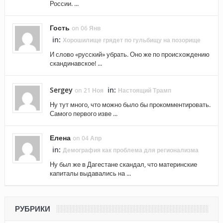
России. ...
Гость
on 06 Янв
in:
Хорошилище грядет по гульбищу на позорище
И слово «русский» убрать. Оно же по происхождению
скандинавское! ...
Sergey
in:
on 21 Ноя
Настоящий Трамп
Ну тут много, что можно было бы прокомментировать.
Самого первого изве ...
Елена
on 04 Апр
in:
Демография как проблема для регионализма
Ну был же в Дагестане скандал, что материнские
капиталы выдавались на ...
РУБРИКИ