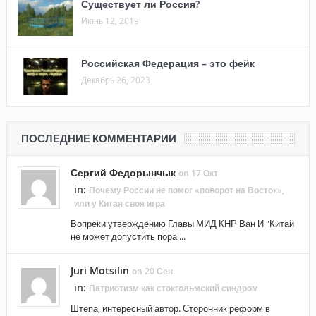
Существует ли Россия?
Июнь 12, 2019
Российская Федерация – это фейк
Декабрь 26, 2023
ПОСЛЕДНИЕ КОММЕНТАРИИ
Сергий Федорынчык
on 17 Окт
in:
Почему России не помог «поворот на Восток»,
или у Китая своя игра
Вопреки утверждению Главы МИД КНР Ван И "Китай
не может допустить пора ...
Juri Motsilin
on 20 Сен
in:
Патриотизм как стокгольмский синдром
Штепа, интересный автор. Сторонник реформ в