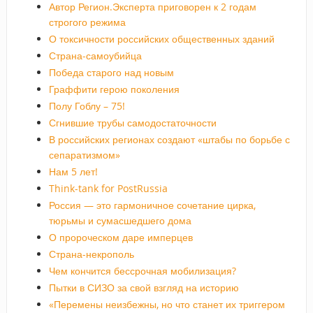
Автор Регион.Эксперта приговорен к 2 годам
строгого режима
О токсичности российских общественных зданий
Страна-самоубийца
Победа старого над новым
Граффити герою поколения
Полу Гоблу – 75!
Сгнившие трубы самодостаточности
В российских регионах создают «штабы по борьбе с
сепаратизмом»
Нам 5 лет!
Think-tank for PostRussia
Россия — это гармоничное сочетание цирка,
тюрьмы и сумасшедшего дома
О пророческом даре имперцев
Страна-некрополь
Чем кончится бессрочная мобилизация?
Пытки в СИЗО за свой взгляд на историю
«Перемены неизбежны, но что станет их триггером