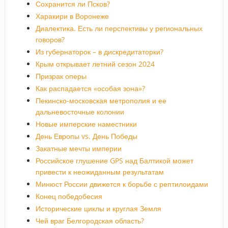
Сохранится ли Псков?
Харакири в Воронеже
Диалектика. Есть ли перспективы у региональных
говоров?
Из губернаторок – в дискредитаторки?
Крым открывает летний сезон 2024
Призрак оперы
Как распадается «особая зона»?
Пекинско-московская метрополия и ее
дальневосточные колонии
Новые имперские наместники
День Европы vs. День Победы
Закатные мечты империи
Российское глушение GPS над Балтикой может
привести к неожиданным результатам
Минюст России движется к борьбе с рептилоидами
Конец победобесия
Исторические циклы и круглая Земля
Чей враг Белгородская область?