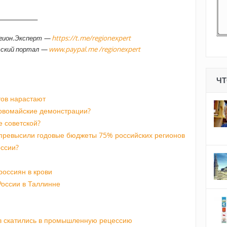
_____________
егион.Эксперт —
https://t.me/regionexpert
тский портал —
www.paypal.me /regionexpert
ЧТ
тов нарастают
рвомайские демонстрации?
 советской?
превысили годовые бюджеты 75% российских регионов
оссии?
россиян в крови
России в Таллинне
в скатились в промышленную рецессию