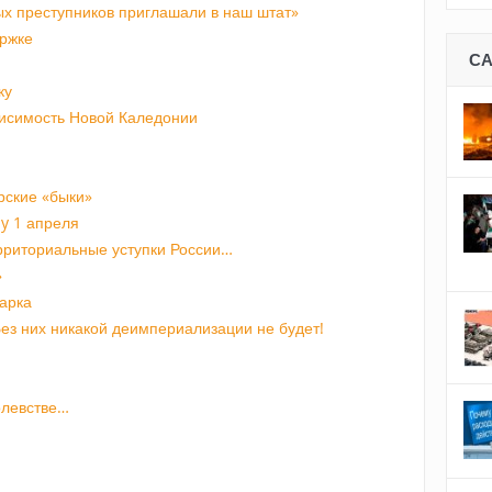
ых преступников приглашали в наш штат»
ержке
С
ку
исимость Новой Каледонии
рские «быки»
ay 1 апреля
ерриториальные уступки России…
»
арка
ез них никакой деимпериализации не будет!
олевстве…