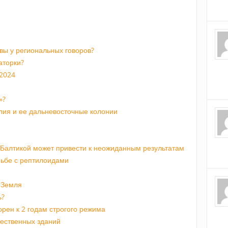
ивы у региональных говоров?
аторки?
 2024
»?
лия и ее дальневосточные колонии
 Балтикой может привести к неожиданным результатам
рьбе с рептилоидами
 Земля
ь?
орен к 2 годам строгого режима
щественных зданий