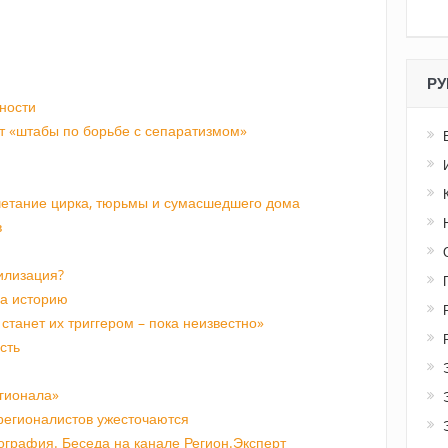
РУ
ности
т «штабы по борьбе с сепаратизмом»
четание цирка, тюрьмы и сумасшедшего дома
в
илизация?
на историю
станет их триггером – пока неизвестно»
сть
гионала»
регионалистов ужесточаются
ография. Беседа на канале Регион.Эксперт