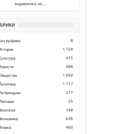
выдавались на ...
БРИКИ
Без рубрики
8
История
1 129
Культура
415
Новости
488
Общество
1 692
Политика
1 717
Регбрендинг
217
Реклама
25
Экология
148
Экономика
626
Этника
460