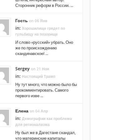
Сторонник реформ в России. ...
Гость
on 06 Янв
in:
Хорошилище грядет по
гульбищу на позорище
И слово «русский» убрать. Оно
же по происхождению
скандинавское! ...
Sergey
on 21 Ноя
in:
Настоящий Трамп
Ну тут много, что можно было бы
прокомментировать. Самого
первого изве ...
Елена
on 04 Апр
in:
Демография как проблема
для регионализма
Ну был же в Дагестане скандал,
что материнские капиталы