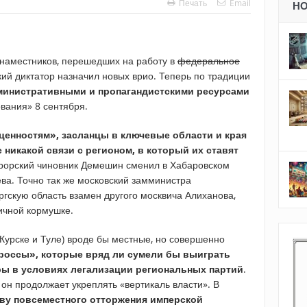
Печать
Email
Н
 наместников, перешедших на работу в
федеральное
ий диктатор назначил новых врио. Теперь по традиции
министративными и пропагандистскими ресурсами
вания» 8 сентября.
ценностям», засланцы в ключевые области и края
 никакой связи с регионом, в который их ставят
рорский чиновник Демешин сменил в Хабаровском
ва. Точно так же московский замминистра
гскую область взамен другого москвича Алиханова,
ичной кормушке.
 Курске и Туле) вроде бы местные, но совершенно
россы», которые вряд ли сумели бы выиграть
ы в условиях легализации региональных партий
.
 он продолжает укреплять «вертикаль власти». В
ву повсеместного отторжения имперской