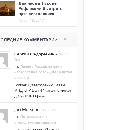
Два часа в Пскове.
Рефлексии быстрого
путешественника
Август 18, 2017
СЛЕДНИЕ КОММЕНТАРИИ
Сергий Федорынчык
on 17
Окт
in:
Почему России не помог
«поворот на Восток», или у Китая
своя игра
Вопреки утверждению Главы
МИД КНР Ван И "Китай не может
допустить пора ...
Juri Motsilin
on 20 Сен
in:
Патриотизм как
стокгольмский синдром
Штепа, интересный автор.