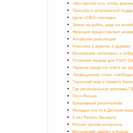
«Мы против того, чтобы военн
Просьба о читательской подд
Цели «СВО» наглядно
Замах на рубль, удар на копей
Франция предоставляет незав
Алтайская революция
Классика о дорогах и дураках
Московские «юпитеры» и сиби
Отличная музыка для Fool’s D
Украине придется пойти на т
Запрещенное слово «свобода
Тартуский мир и правота Бисм
Где региональные креативы? Б
Пост-Россия
Креативный регионализм
Неладно что-то в Датском кор
6 лет Регион.Эксперту
Россия против интернета
Московский «варяг» в Курске