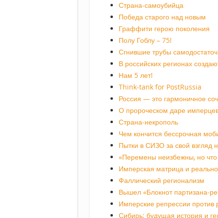
Страна-самоубийца
Победа старого над новым
Граффити герою поколения
Полу Гоблу – 75!
Сгнившие трубы самодостаточ
В российских регионах создаю
Нам 5 лет!
Think-tank for PostRussia
Россия — это гармоничное со
О пророческом даре имперце
Страна-некрополь
Чем кончится бессрочная моб
Пытки в СИЗО за свой взгляд 
«Перемены неизбежны, но что 
Имперская матрица и реально
Фаллический регионализм
Вышел «Блокнот партизана-ре
Имперские репрессии против 
Сибирь: будущая история и ге