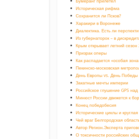
Бумеранг прилетел
Историческая рифма
Сохранится ли Псков?
Харакири в Воронеже
Диалектика. Есть ли перспект
Из губернаторок – в дискредит
Крым открывает летний сезон
Призрак оперы
Как распадается «особая зона
Пекинско-московская метропо
День Европы vs. День Победы
Закатные мечты империи
Российское глушение GPS над
Минюст России движется к бо
Конец победобесия
Исторические циклы и круглая
Чей враг Белгородская област
Автор Регион.Эксперта пригов
О токсичности российских об