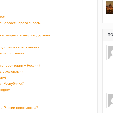
вать
ой области провалилась?
ПО
ают запретить теорию Дарвина
достигла своего апогея
чном состоянии
ть территории у России?
ть с холопами»
ону?
я Республика?
индром
й России невозможна?