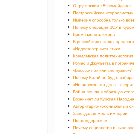
О грузинском «Евромайдане»
Построссийские «террористы»
Империя способна только вое
Почему операция ВСУ в Курск
Время менять имена
В российских школах предлаг
«Недостоверные» стихи
Кремлевская политтехнология 
Ромео и Джульетта в пограни
«Бессрочно» или «не нужно»?
Почему Китай не будет забира
«Не царское это дело – спори
Война пошла в обратную стор
Возникнет ли Курская Народна
Авторитарно-колониальный с
Запоздалая месть империи
Постфедерализм
Почему социология в нынешне