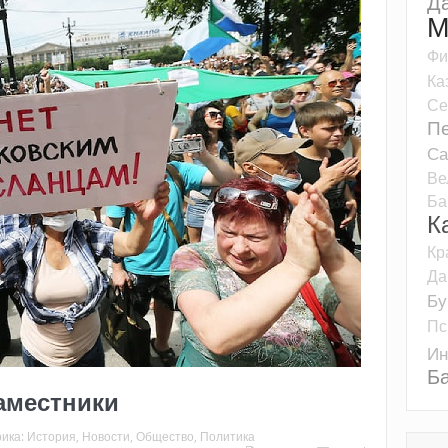
Д
М
Фи
Ка
Се
Пе
Са
Ве
Ба
К
Кр
Да
Бу
Пс
Ин
Б
аместники
рика:
История
,
Новости
,
Общество
,
Политика