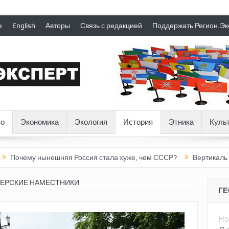
е
English
Авторы
Связь с редакцией
Поддержать Регион.Эк
о
Экономика
Экология
История
Этника
Куль
нынешняя Россия стала хуже, чем СССР?
Вертикаль под давлен
ЕРСКИЕ НАМЕСТНИКИ
Г
Но