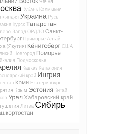
альний Восток
Чечня
осква
Кубань
Калмыкия
Украина
нляндия
Русь
Татарстан
закия
Курск
Санкт-
веро-Запад
ОРДЛО
тербург
Приморье
Алтай
Кёнигсберг
ха (Якутия)
США
Поморье
ликий Новгород
йкалия
Подмосковье
арелия
Кавказ
Каталония
Ингрия
асноярский край
Коми
гестан
Екатеринбург
Эстония
рятия
Крым
Китай
Урал
Хабаровский край
ков
Сибирь
гушетия
Литва
ашкортостан