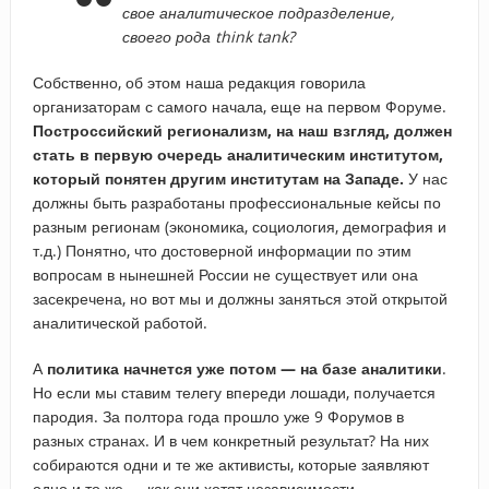
свое аналитическое подразделение,
своего рода think tank?
Собственно, об этом наша редакция говорила
организаторам с самого начала, еще на первом Форуме.
Построссийский регионализм, на наш взгляд, должен
стать в первую очередь аналитическим институтом,
который понятен другим институтам на Западе.
У нас
должны быть разработаны профессиональные кейсы по
разным регионам (экономика, социология, демография и
т.д.) Понятно, что достоверной информации по этим
вопросам в нынешней России не существует или она
засекречена, но вот мы и должны заняться этой открытой
аналитической работой.
А
политика начнется уже потом — на базе аналитики
.
Но если мы ставим телегу впереди лошади, получается
пародия. За полтора года прошло уже 9 Форумов в
разных странах. И в чем конкретный результат? На них
собираются одни и те же активисты, которые заявляют
одно и то же — как они хотят независимости.