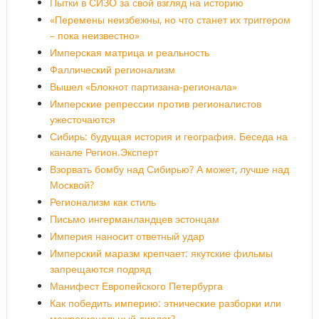
Пытки в СИЗО за свой взгляд на историю
«Перемены неизбежны, но что станет их триггером
– пока неизвестно»
Имперская матрица и реальность
Фаллический регионализм
Вышел «Блокнот партизана-регионала»
Имперские репрессии против регионалистов
ужесточаются
Сибирь: будущая история и география. Беседа на
канале Регион.Эксперт
Взорвать бомбу над Сибирью? А может, лучше над
Москвой?
Регионализм как стиль
Письмо ингерманландцев эстонцам
Империя наносит ответный удар
Имперский маразм крепчает: якутские фильмы
запрещаются подряд
Манифест Европейского Петербурга
Как победить империю: этнические разборки или
межрегиональный диалог?