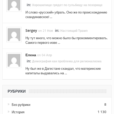
in:
Хорошилище грядет по гульбищу на позорище
И слово «русский» убрать. Оно же по происхождению
скандинавское! ...
Sergey
in:
on 21 Ноя
Настоящий Трамп
Ну тут много, что можно было бы прокомментировать.
Самого первого изве ...
Елена
on 04 Апр
in:
Демография как проблема для регионализма
Ну был же в Дагестане скандал, что материнские
капиталы выдавались на ...
РУБРИКИ
Без рубрики
8
История
1 130