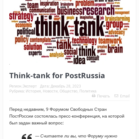
Think-tank for PostRussia
Регион.Эксперт
Дата:
Декабрь 28, 2023
Рубрика:
История
,
Новости
,
Общество
,
Политика
Печать
Email
Перед недавним, 9 Форумом Свободных Стран
ПостРоссии состоялась пресс-конференция, на которой
был задан важный вопрос:
— Считаете ли вы, что Форуму нужно