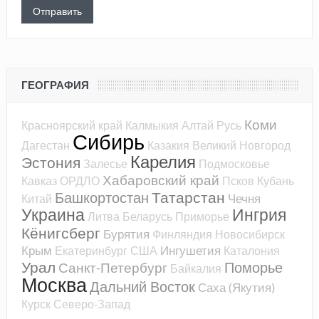
ГЕОГРАФИЯ
Коми
Красноярский край
Калмыкия
Алтай
Русь
Сибирь
Дагестан
Казакия
Великий Новгород
Карелия
Эстония
Залесье
Подмосковье
Хабаровский край
Кавказ
ОРДЛО
Псков
Кубань
Татарстан
Башкортостан
Чечня
Китай
Украина
Ингрия
Литва
Беларусь
Приморье
Кёнигсберг
Бурятия
Финляндия
Новосибирск
Крым
Ингушетия
Екатеринбург
США
Каталония
Урал
Поморье
Санкт-Петербург
Байкалия
Москва
Дальний Восток
Саха (Якутия)
Курск
Северо-Запад