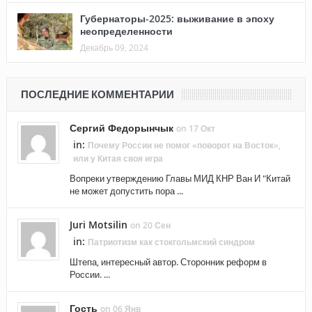
Губернаторы-2025: выживание в эпоху
неопределенности
Декабрь 09, 2024
ПОСЛЕДНИЕ КОММЕНТАРИИ
Сергий Федорынчык
on 17 Окт
in:
Почему России не помог «поворот на Восток»,
или у Китая своя игра
Вопреки утверждению Главы МИД КНР Ван И "Китай
не может допустить пора ...
Juri Motsilin
on 20 Сен
in:
Патриотизм как стокгольмский синдром
Штепа, интересный автор. Сторонник реформ в
России. ...
Гость
on 06 Янв