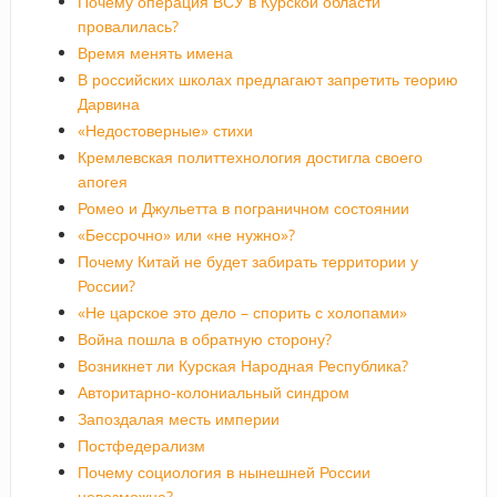
Почему операция ВСУ в Курской области
провалилась?
Время менять имена
В российских школах предлагают запретить теорию
Дарвина
«Недостоверные» стихи
Кремлевская политтехнология достигла своего
апогея
Ромео и Джульетта в пограничном состоянии
«Бессрочно» или «не нужно»?
Почему Китай не будет забирать территории у
России?
«Не царское это дело – спорить с холопами»
Война пошла в обратную сторону?
Возникнет ли Курская Народная Республика?
Авторитарно-колониальный синдром
Запоздалая месть империи
Постфедерализм
Почему социология в нынешней России
невозможна?