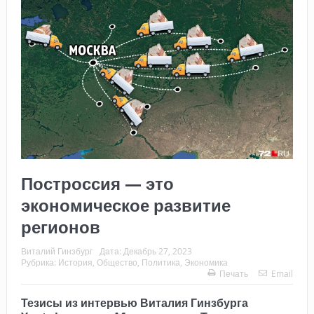
Построссия — это
экономическое развитие
регионов
Виталий Гинзбург
Дата:
Декабрь 27, 2023
Рубрика:
История
,
Общество
,
Политика
,
Экономика
Печать
Email
Тезисы из
интервью Виталия Гинзбурга