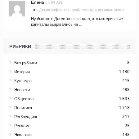
Елена
on 04 Апр
in:
Демография как проблема для регионализма
Ну был же в Дагестане скандал, что материнские
капиталы выдавались на ...
РУБРИКИ
Без рубрики
8
История
1 130
Культура
415
Новости
488
Общество
1 693
Политика
1 718
Регбрендинг
217
Реклама
25
Экология
148