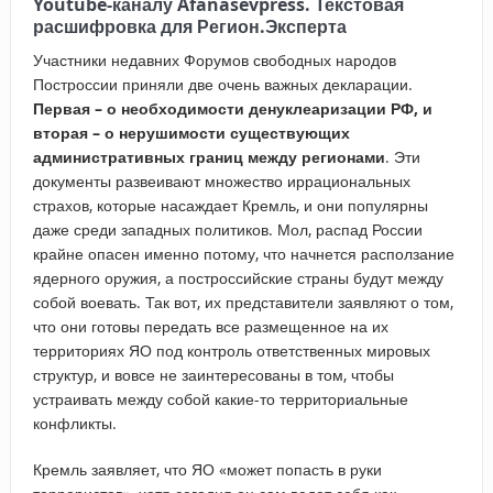
Youtube-каналу Afanasevpress
. Текстовая
расшифровка для Регион.Эксперта
Участники недавних Форумов свободных народов
Построссии приняли две очень важных декларации.
Первая – о необходимости денуклеаризации РФ, и
вторая – о нерушимости существующих
административных границ между регионами
. Эти
документы развеивают множество иррациональных
страхов, которые насаждает Кремль, и они популярны
даже среди западных политиков. Мол, распад России
крайне опасен именно потому, что начнется расползание
ядерного оружия, а построссийские страны будут между
собой воевать. Так вот, их представители заявляют о том,
что они готовы передать все размещенное на их
территориях ЯО под контроль ответственных мировых
структур, и вовсе не заинтересованы в том, чтобы
устраивать между собой какие-то территориальные
конфликты.
Кремль заявляет, что ЯО «может попасть в руки