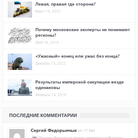
Левая, правая где сторона?
Март 14, 2025
Почему московские эксперты не понимают
регионы?
Май 16, 2019
«Ужасный» конец или ужас без конца?
Декабрь 13, 2022
Результаты имперской оккупации везде
одинаковы
Февраль 14, 2019
ПОСЛЕДНИЕ КОММЕНТАРИИ
Сергий Федорынчык
on 17 Окт
in:
Почему России не помог «поворот на Восток»,