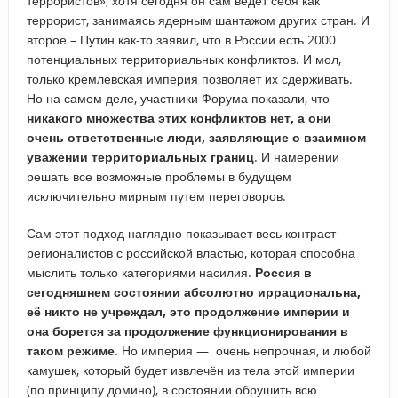
террористов», хотя сегодня он сам ведет себя как
террорист, занимаясь ядерным шантажом других стран. И
второе – Путин как-то заявил, что в России есть 2000
потенциальных территориальных конфликтов. И мол,
только кремлевская империя позволяет их сдерживать.
Но на самом деле, участники Форума показали, что
никакого множества этих конфликтов нет, а они
очень ответственные люди, заявляющие о взаимном
уважении территориальных границ
. И намерении
решать все возможные проблемы в будущем
исключительно мирным путем переговоров.
Сам этот подход наглядно показывает весь контраст
регионалистов с российской властью, которая способна
мыслить только категориями насилия.
Россия в
сегодняшнем состоянии абсолютно иррациональна,
её никто не учреждал, это продолжение империи и
она борется за продолжение функционирования в
таком режиме
. Но империя — очень непрочная, и любой
камушек, который будет извлечён из тела этой империи
(по принципу домино), в состоянии обрушить всю