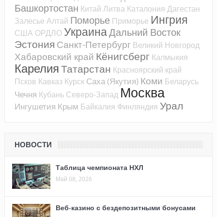
Башкортостан
Китай
Литва
Каталония
Дагестан
Ингрия
Поморье
Залесье
Алтай
Приморье
Украина
Дальний Восток
США
ОРДЛО
Эстония
Санкт-Петербург
Великий Новгород
Кёнигсберг
Хабаровский край
Калмыкия
Карелия
Татарстан
Красноярский край
Коми
Саха (Якутия)
Псков
Кавказ
Курск
Беларусь
Москва
Чечня
Кубань
Северо-Запад
Урал
Ингушетия
Крым
Байкалия
Финляндия
НОВОСТИ
Таблица чемпионата НХЛ
Май 08, 2026
Веб-казино с бездепозитными бонусами