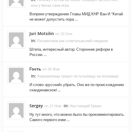
или у Китая своя игра
Вопреки утверждению Главы МИД КНР Ван И "Китай
не может допустить пора ...
Juri Motsilin
on 20 Сен
in:
Патриотизм как стокгольмский синдром
Штепа, интересный автор. Сторонник реформ в
России. ...
Гость
on 06 Янв
in:
Хорошилище грядет по гульбищу на позорище
И слово «русский» убрать. Оно же по происхождению
скандинавское! ...
Sergey
in:
on 21 Ноя
Настоящий Трамп
Ну тут много, что можно было бы прокомментировать.
Самого первого изве ...