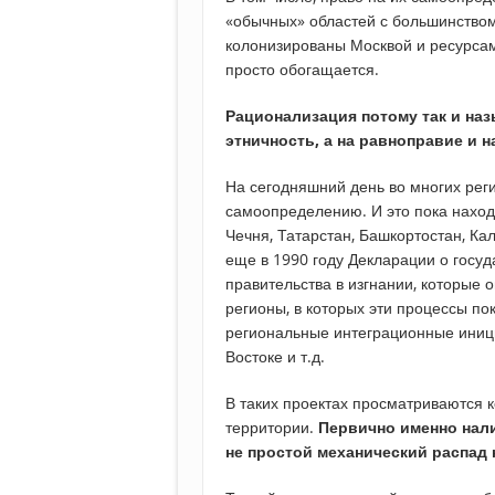
«обычных» областей с большинством
колонизированы Москвой и ресурса
просто обогащается.
Рационализация потому так и назы
этничность, а на равноправие и 
На сегодняшний день во многих ре
самоопределению. И это пока находи
Чечня, Татарстан, Башкортостан, Ка
еще в 1990 году Декларации о госу
правительства в изгнании, которые 
регионы, в которых эти процессы по
региональные интеграционные инициа
Востоке и т.д.
В таких проектах просматриваются к
территории.
Первично именно нали
не простой механический распад 