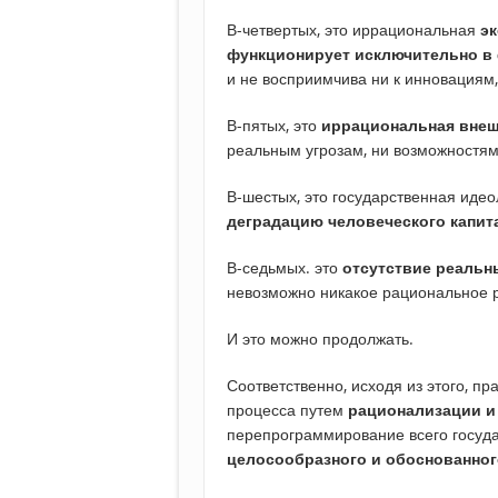
В-четвертых, это иррациональная
эк
функционирует исключительно в
и не восприимчива ни к инновациям
В-пятых, это
иррациональная внеш
реальным угрозам, ни возможностям
В-шестых, это государственная иде
деградацию человеческого капит
В-седьмых. это
отсутствие реаль
невозможно никакое рациональное р
И это можно продолжать.
Соответственно, исходя из этого, п
процесса путем
рационализации и
перепрограммирование всего госуда
целосообразного и обоснованног