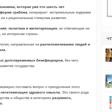
ономика, которая уже сто шесть лет
 форме грабежа
, генерирует экстремальные издержки
, ни к рациональным стимулам развития.
няя политика и милитаризация
, не отвечающие ни
, ни интересам страны.
ЧТ
ология, направленная на
расчеловечивание людей и
ала
.
ных долговременных бенефициаров
, без чего
азвитие государства.
равомерно поставить вопрос о преодолении этого
 легитимизации здравого смысла
. Это своего рода
рства и общества в категориях
разумного,
о.