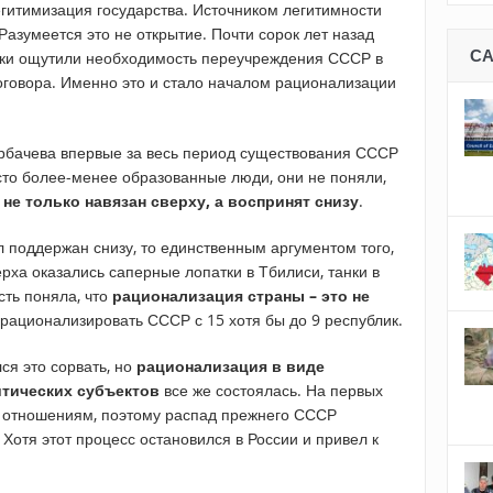
легитимизация государства. Источником легитимности
Разумеется это не открытие. Почти сорок лет назад
С
ки ощутили необходимость переучреждения СССР в
оговора. Именно это и стало началом рационализации
Горбачева впервые за весь период существования СССР
сто более-менее образованные люди, они не поняли,
е только навязан сверху, а воспринят снизу
.
л поддержан снизу, то единственным аргументом того,
ерха оказались саперные лопатки в Тбилиси, танки в
сть поняла, что
рационализация страны – это не
 рационализировать СССР с 15 хотя бы до 9 республик.
я это сорвать, но
рационализация в виде
итических субъектов
все же состоялась. На первых
м отношениям, поэтому распад прежнего СССР
Хотя этот процесс остановился в России и привел к