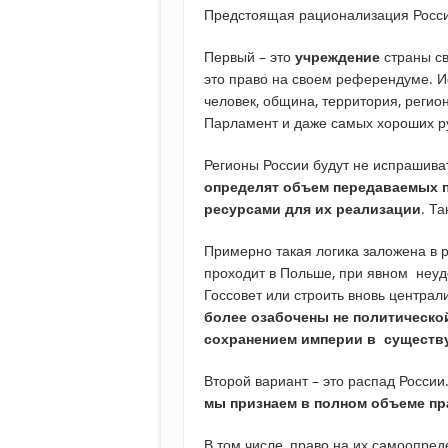
Предстоящая рационализация Росси
Первый – это
учреждение
страны св
это право на своем референдуме. Ис
человек, община, территория, регион
Парламент и даже самых хороших р
Регионы России будут не испрашива
определят объем передаваемых 
ресурсами для их реализации
. Т
Примерно такая логика заложена в 
проходит в Польше, при явном неудов
Госсовет или строить вновь центра
более озабочены не политическо
сохранением империи в существ
Второй вариант – это распад России
мы признаем в полном объеме пр
В том числе, право на их самоопред