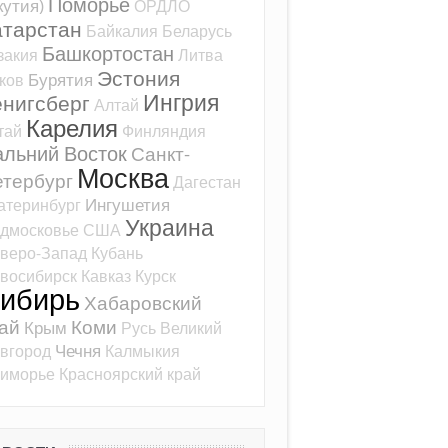
Поморье
кутия)
ОРДЛО
атарстан
Байкалия
Беларусь
Башкортостан
закия
Литва
Эстония
Бурятия
ков
Ингрия
ёнигсберг
Алтай
Карелия
тай
Финляндия
альний Восток
Санкт-
Москва
тербург
Дагестан
Ингушетия
атеринбург
Украина
дмосковье
США
веро-Запад
Кубань
восибирск
Кавказ
Курск
ибирь
Хабаровский
ай
Коми
Крым
Русь
Великий
Чечня
вгород
Калмыкия
иморье
Красноярский край