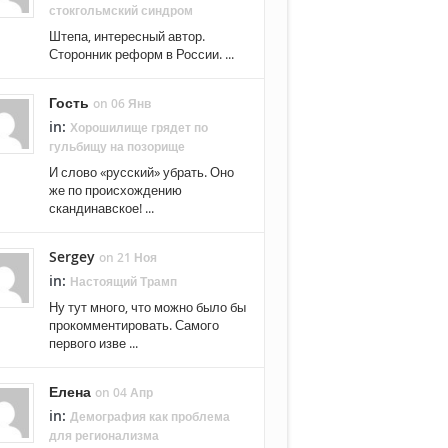
стокгольмский синдром
Штепа, интересный автор.
Сторонник реформ в России. ...
Гость
on 06 Янв
in:
Хорошилище грядет по
гульбищу на позорище
И слово «русский» убрать. Оно
же по происхождению
скандинавское! ...
Sergey
on 21 Ноя
in:
Настоящий Трамп
Ну тут много, что можно было бы
прокомментировать. Самого
первого изве ...
Елена
on 04 Апр
in:
Демография как проблема
для регионализма