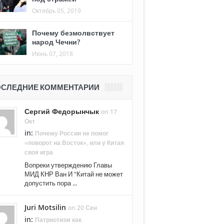
Октябрь 05, 2019
Почему безмолвствует
народ Чечни?
Июнь 07, 2018
СЛЕДНИЕ КОММЕНТАРИИ
Сергий Федорынчык
on 17
Окт
in:
Почему России не помог
«поворот на Восток», или у Китая
своя игра
Вопреки утверждению Главы
МИД КНР Ван И "Китай не может
допустить пора ...
Juri Motsilin
on 20 Сен
in:
Патриотизм как