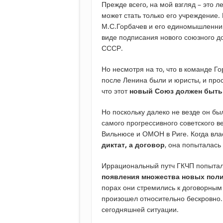
Прежде всего, на мой взгляд – это 
может стать только его учреждение. 
М.С.Горбачев и его единомышленни
виде подписания нового союзного д
СССР.
Но несмотря на то, что в команде 
после Ленина были и юристы, и про
что этот
новый Союз должен быть н
Но поскольку далеко не везде он бы
самого прогрессивного советского в
Вильнюсе и ОМОН в Риге. Когда вла
диктат, а договор
, она попыталась
Иррациональный путч ГКЧП попыталс
появления множества новых пол
порах они стремились к договорны
произошел относительно бескровно. 
сегодняшней ситуации.