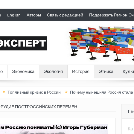
е
English
Авторы
Связь с редакцией
Поддержать Регион.Эк
о
Экономика
Экология
История
Этника
Куль
ный кризис в России
Почему нынешняя Россия стала хуже, чем
 ОРУДИЕ ПОСТРОССИЙСКИХ ПЕРЕМЕН
Г
Ка