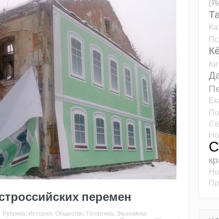
(Я
Т
Ка
Пс
К
Ки
Д
Пе
Ек
По
Се
Но
С
кр
Но
Пр
остроссийских перемен
Рубрика:
История
,
Общество
,
Политика
,
Экономика