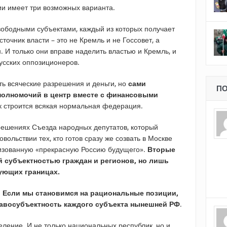
и имеет три возможных варианта.
ободными субъектами, каждый из которых получает
точник власти – это не Кремль и не Госсовет, а
. И только они вправе наделить властью и Кремль, и
усских оппозиционеров.
ть всяческие разрешения и деньги, но
сами
ПО
полномочий в центр вместе с финансовыми
ак строится всякая нормальная федерация.
решениях Съезда народных депутатов, который
ольствии тех, кто готов сразу же созвать в Москве
лизованную «прекрасную Россию будущего».
Вторые
й субъектностью граждан и регионов, но лишь
ующих границах.
.
Если мы становимся на рациональные позиции,
авосубъектность каждого субъекта нынешней РФ
.
еление. И не только национальных республик, но и