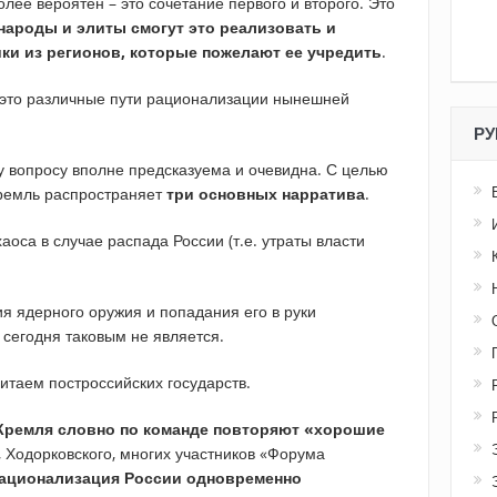
олее вероятен – это сочетание первого и второго. Это
 народы и элиты смогут это реализовать и
ки из регионов, которые пожелают ее учредить
.
– это различные пути рационализации нынешней
РУ
у вопросу вполне предсказуема и очевидна. С целью
ремль распространяет
три основных нарратива
.
оса в случае распада России (т.е. утраты власти
я ядерного оружия и попадания его в руки
 сегодня таковым не является.
итаем построссийских государств.
 Кремля словно по команде повторяют «хорошие
 Ходорковского, многих участников «Форума
ационализация России одновременно