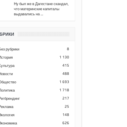
Ну был же в Дагестане скандал,
что материнские капиталы
выдавались на ...
БРИКИ
Без рубрики
8
История
1 130
Культура
415
Новости
488
Общество
1 693
Политика
1 718
Регбрендинг
217
Реклама
25
Экология
148
Экономика
626