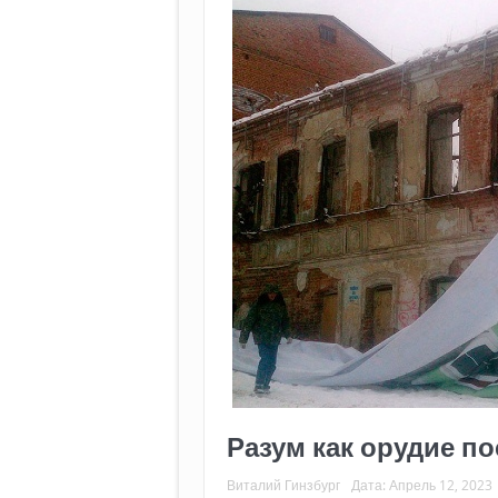
Разум как орудие п
Виталий Гинзбург
Дата:
Апрель 12, 2023