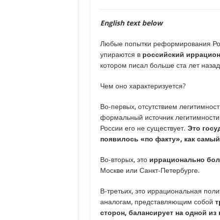
English text below
Любые попытки реформирования Рос
упираются в
российский иррацио
котором писал больше ста лет назад
Чем оно характеризуется?
Во-первых, отсутствием легитимност
формальный источник легитимности в 
России его не существует.
Это госу
появилось «по факту», как самы
Во-вторых, это
иррационально бол
Москве или Санкт-Петербурге.
В-третьих, это иррациональная пол
аналогам, представляющим собой
т
сторон, балансирует на одной из