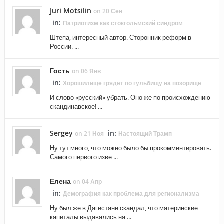
Juri Motsilin
on 20 Сен
in:
Патриотизм как стокгольмский синдром
Штепа, интересный автор. Сторонник реформ в
России. ...
Гость
on 06 Янв
in:
Хорошилище грядет по гульбищу на позорище
И слово «русский» убрать. Оно же по происхождению
скандинавское! ...
Sergey
in:
on 21 Ноя
Настоящий Трамп
Ну тут много, что можно было бы прокомментировать.
Самого первого изве ...
Елена
on 04 Апр
in:
Демография как проблема для регионализма
Ну был же в Дагестане скандал, что материнские
капиталы выдавались на ...