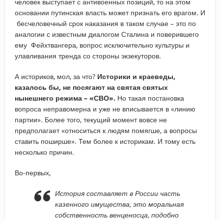
человек выступает с антивоенных позиций, то на этом
основании путинская власть может признать его врагом. И
бесчеловечный срок наказания в таком случае – это по
аналогии с известным диалогом Сталина и поверившего
ему Фейхтвангера, вопрос исключительно культуры и
улавливания тренда со стороны экзекуторов.
А историков, мол, за что?
Историки и краеведы,
казалось бы, не посягают на святая святых
нынешнего режима – «СВО».
Но такая постановка
вопроса неправомерна и уже не вписывается в «линию
партии». Более того, текущий момент вовсе не
предполагает «относиться к людям помягше, а вопросы
ставить поширше». Тем более к историкам. И тому есть
несколько причин.
Во-первых,
История составляет в России часть
казенного имущества, это моральная
собственность венценосца, подобно