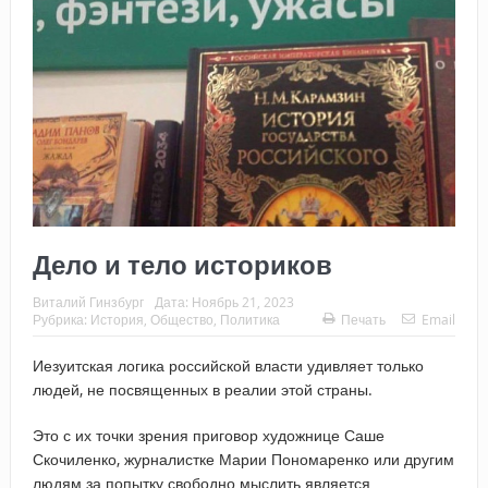
Дело и тело историков
Виталий Гинзбург
Дата:
Ноябрь 21, 2023
Рубрика:
История
,
Общество
,
Политика
Печать
Email
Иезуитская логика российской власти удивляет только
людей, не посвященных в реалии этой страны.
Это с их точки зрения приговор художнице Саше
Скочиленко, журналистке Марии Пономаренко или другим
людям за попытку свободно мыслить является