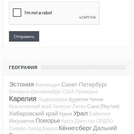
ГЕОГРАФИЯ
Эстония
Санкт-Петербург
Финляндия
Беларусь
Екатеринбург
США
Приморье
Карелия
Бурятия
Чечня
Подмосковье
Саха (Якутия)
Красноярский край
Залесье
Литва
Урал
Хабаровский край
Крым
Байкалия
Поморье
Ингушетия
Курск
Дагестан
ОРДЛО
Кёнигсберг
Дальний
Северо-Запад
Кавказ