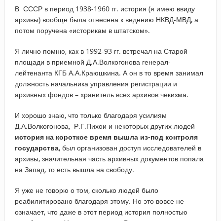
В СССР в период 1938-1960 гг. история (я имею ввиду
архивы) вообще была отнесена к ведению НКВД-МВД, а
потом поручена «историкам в штатском».
Я лично помню, как в 1992-93 гг. встречал на Старой
площади в приемной Д.А.Волкогонова генерал-
лейтенанта КГБ А.А.Краюшкина. А он в то время занимал
должность начальника управления регистрации и
архивных фондов – хранитель всех архивов чекизма.
И хорошо знаю, что только благодаря усилиям
Д.А.Волкогонова, Р.Г.Пихои и некоторых других людей
история на короткое время вышла из-под контроля
государства
, был организован доступ исследователей в
архивы, значительная часть архивных документов попала
на Запад, то есть вышла на свободу.
Я уже не говорю о том, сколько людей было
реабилитировано благодаря этому. Но это вовсе не
означает, что даже в этот период история полностью