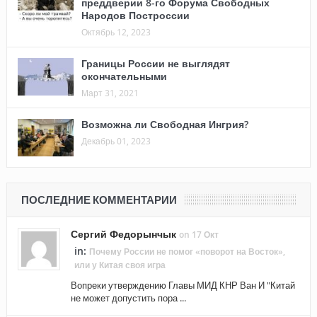
преддверии 8-го Форума Свободных
Народов Построссии
Октябрь 12, 2023
Границы России не выглядят
окончательными
Март 31, 2021
Возможна ли Свободная Ингрия?
Декабрь 01, 2023
ПОСЛЕДНИЕ КОММЕНТАРИИ
Сергий Федорынчык
on 17 Окт
in:
Почему России не помог «поворот на Восток»,
или у Китая своя игра
Вопреки утверждению Главы МИД КНР Ван И "Китай
не может допустить пора ...