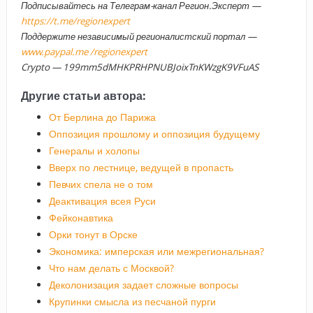
Подписывайтесь на Телеграм-канал Регион.Эксперт —
https://t.me/regionexpert
Поддержите независимый регионалистский портал —
www.paypal.me /regionexpert
Crypto — 199mm5dMHKPRHPNUBJoixTnKWzgK9VFuAS
Другие статьи автора:
От Берлина до Парижа
Оппозиция прошлому и оппозиция будущему
Генералы и холопы
Вверх по лестнице, ведущей в пропасть
Певчих спела не о том
Деактивация всея Руси
Фейконавтика
Орки тонут в Орске
Экономика: имперская или межрегиональная?
Что нам делать с Москвой?
Деколонизация задает сложные вопросы
Крупинки смысла из песчаной пурги