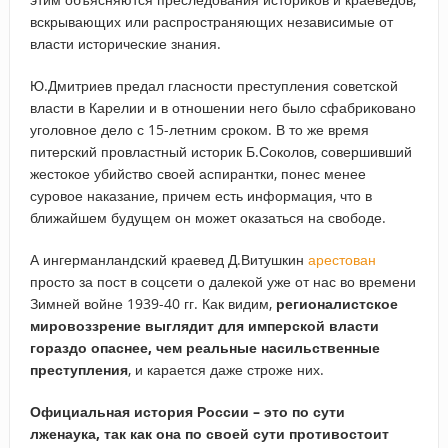
вскрывающих или распространяющих независимые от
власти исторические знания.
Ю.Дмитриев предал гласности преступления советской
власти в Карелии и в отношении него было сфабриковано
уголовное дело с 15-летним сроком. В то же время
питерский провластный историк Б.Соколов, совершивший
жестокое убийство своей аспирантки, понес менее
суровое наказание, причем есть информация, что в
ближайшем будущем он может оказаться на свободе.
А ингерманландский краевед Д.Витушкин
арестован
просто за пост в соцсети о далекой уже от нас во времени
Зимней войне 1939-40 гг. Как видим,
регионалистское
мировоззрение выглядит для имперской власти
гораздо опаснее, чем реальные насильственные
преступления
, и карается даже строже них.
Официальная история России – это по сути
лженаука, так как она по своей сути противостоит