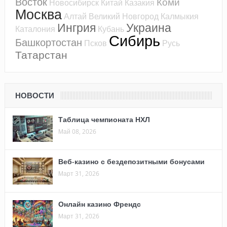
Восток
Коми
Новосибирск
Китай
Казакия
Москва
Алтай
Великий Новгород
Калмыкия
Ингрия
Украина
Каталония
Кубань
Сибирь
Башкортостан
Псков
Русь
Татарстан
НОВОСТИ
Таблица чемпионата НХЛ
Май 08, 2026
Веб-казино с бездепозитными бонусами
Март 31, 2026
Онлайн казино Френдс
Март 31, 2026