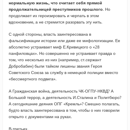
нормальную жизнь, что считает себя прямой
продолжательницей преступников прошлого
. Но
продолжает их героизировать и черпать в этом
вдохновение, а не стремится разорвать эту нить.
С одной стороны, власть заинтересована в
фальсификации истории или даже ее мифологизации. Ее
абсолютно устраивает миф Е.Кривицкого о «28
панфиловцах». Но совершенно не устраивает правда о
том, что несколько из них (например, ст.сержант
Добробабин) были тайком лишены звания Героя
Советского Союза за службу в немецкой полиции вместо
«бессмертного подвига».
А Гражданская война, деятельность ЧК-ОГПУ-НКВД? А
Большой террор, а деятельность И.Сталина и Политбюро?
А сегодняшние деяния ОПГ «Кремль»? Смешно полагать,
будто власть заинтересована в том, чтобы о них говорили
открыто с документами на руках.
В-третьих,