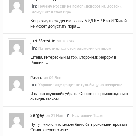
in:
Почему России не помог «поворот на Восток»,
или у Китая своя игра
Вопреки утверждению Главы МИД КНР Ван И "Китай
не может допустить пора ...
Juri Motsilin
on 20 Сен
in:
Патриотизм как стокгольмский синдром
Штепа, интересный автор. Сторонник реформ в
России. ...
Гость
on 06 Янв
in:
Хорошилище грядет по гульбищу на позорище
И слово «русский» убрать. Оно же по происхождению
скандинавское! ...
Sergey
in:
on 21 Ноя
Настоящий Трамп
Ну тут много, что можно было бы прокомментировать.
Самого первого изве ...