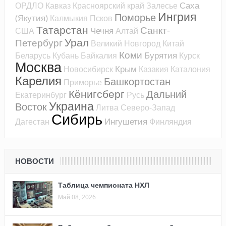
Саха
ОРДЛО
Кавказ
Красноярский край
Залесье
Ингрия
Поморье
(Якутия)
Калмыкия
Псков
Татарстан
Санкт-
Чечня
США
Алтай
Урал
Петербург
Великий Новгород
Китай
Коми
Бурятия
Беларусь
Кубань
Байкалия
Курск
Москва
Крым
Новосибирск
Казакия
Каталония
Карелия
Башкортостан
Приморье
Кёнигсберг
Дальний
Екатеринбург
Русь
Украина
Восток
Литва
Северо-Запад
Сибирь
Ингушетия
Дагестан
Финляндия
НОВОСТИ
Таблица чемпионата НХЛ
Май 08, 2026