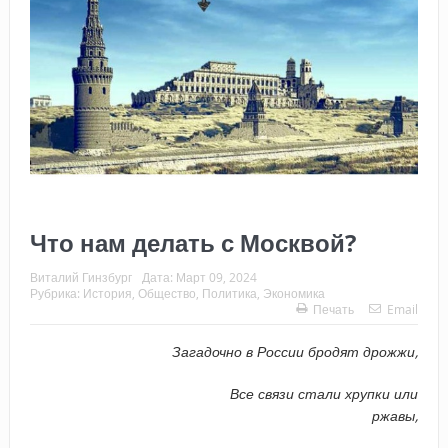
Что нам делать с Москвой?
Виталий Гинзбург
Дата:
Март 09, 2024
Рубрика:
История
,
Общество
,
Политика
,
Экономика
Печать
Email
Загадочно в России бродят дрожжи,
Все связи стали хрупки или
ржавы,