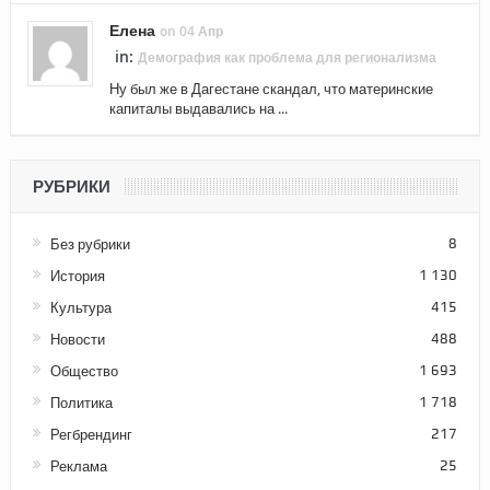
Елена
on 04 Апр
in:
Демография как проблема для регионализма
Ну был же в Дагестане скандал, что материнские
капиталы выдавались на ...
РУБРИКИ
Без рубрики
8
История
1 130
Культура
415
Новости
488
Общество
1 693
Политика
1 718
Регбрендинг
217
Реклама
25