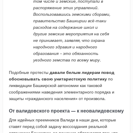
том числе и земские, поступали в
распоряжение этих управлений.
Воспользовавшись земскими сборами,
правительство Башкирии всё-таки
расходов на содержание школ и
другие земские мероприятия на себя
не принимает, заявляя, что охрана
народного здравия и народного
образования – это обязанность
уездного земства по всему миру.
Подобные протесты
давали белым лидерам повод
обосновывать свою унитаристскую политику
по
ликвидации Башкирской автономии как таковой
соображениями наведения элементарного порядка и
защиты «гражданского населения» от произвола.
От валидовского проекта — к неовалидовскому
Для идейных преемников Валиди в наши дни, которые
ставят перед собой задачу воссоздания реальной
автономии Башкирии, ее решение облегчается тем, что