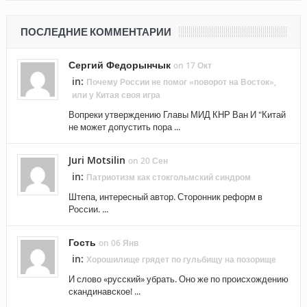
ПОСЛЕДНИЕ КОММЕНТАРИИ
Сергий Федорынчык
on 17 Окт
in:
Почему России не помог «поворот на Восток»,
или у Китая своя игра
Вопреки утверждению Главы МИД КНР Ван И "Китай
не может допустить пора ...
Juri Motsilin
on 20 Сен
in:
Патриотизм как стокгольмский синдром
Штепа, интересный автор. Сторонник реформ в
России. ...
Гость
on 06 Янв
in:
Хорошилище грядет по гульбищу на позорище
И слово «русский» убрать. Оно же по происхождению
скандинавское! ...