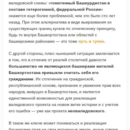
валидовской схемы: «
гомогенный Башкурдистан в
составе гетерогенной, федеральной России
»
окажется еще более проблемной, чем это было сто лет
назад. При этом альтернатива в виде выкраивания из
существующих границ кусков по этническому принципу,
будь то внутри Башкортостана или областей с
башкирскими районами — это тоже
путь в тупик
.
С другой стороны, плюс нынешней ситуации заключается
в том, что в отличие от реалий столетней давности
большинство не являющихся башкирами жителей
Башкортостана привыкли считать себя его
гражданами
. Их сплочение на гражданской,
республиканской основе, признание и уважение прав всех
народов, живущих в Башкортостане, и является
единственной возможностью для реализации
валидовского проекта на новом витке истории и с учетом
его ошибок — уже как проекта
неовалидовского
.
В таком же ключе может пониматься и реализация
башкирами прав на свои вотчинные земли, иначе говоря,