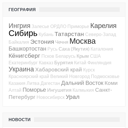
ГЕОГРАФИЯ
Карелия
Ингрия
Залесье
ОРДЛО
Приморье
Сибирь
Татарстан
Кубань
Северо-Запад
Москва
Эстония
Чечня
Байкалия
Башкортостан
Саха (Якутия)
Русь
Каталония
Кёнигсберг
Крым
Псков
Беларусь
США
Бурятия
Екатеринбург
Кавказ
Китай
Финляндия
Украина
Хабаровский край
Курск
Красноярский край
Великий Новгород
Подмосковье
Дальний Восток
Коми
Казакия
Литва
Дагестан
Поморье
Санкт-
Ингушетия
Алтай
Калмыкия
Урал
Петербург
Новосибирск
НОВОСТИ