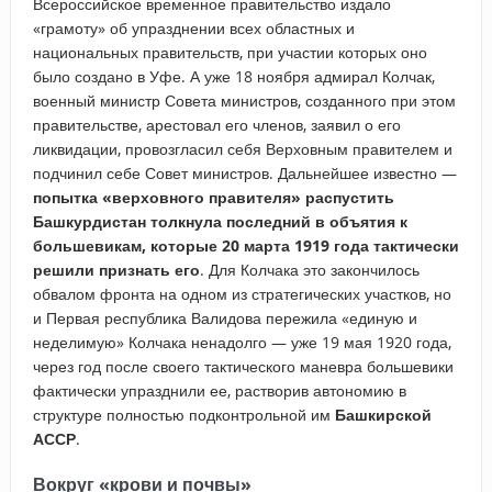
Всероссийское временное правительство издало
«грамоту» об упразднении всех областных и
национальных правительств, при участии которых оно
было создано в Уфе. А уже 18 ноября адмирал Колчак,
военный министр Совета министров, созданного при этом
правительстве, арестовал его членов, заявил о его
ликвидации, провозгласил себя Верховным правителем и
подчинил себе Совет министров. Дальнейшее известно —
попытка «верховного правителя» распустить
Башкурдистан толкнула последний в объятия к
большевикам, которые 20 марта 1919 года тактически
решили признать его
. Для Колчака это закончилось
обвалом фронта на одном из стратегических участков, но
и Первая республика Валидова пережила «единую и
неделимую» Колчака ненадолго — уже 19 мая 1920 года,
через год после своего тактического маневра большевики
фактически упразднили ее, растворив автономию в
структуре полностью подконтрольной им
Башкирской
АССР
.
Вокруг «крови и почвы»