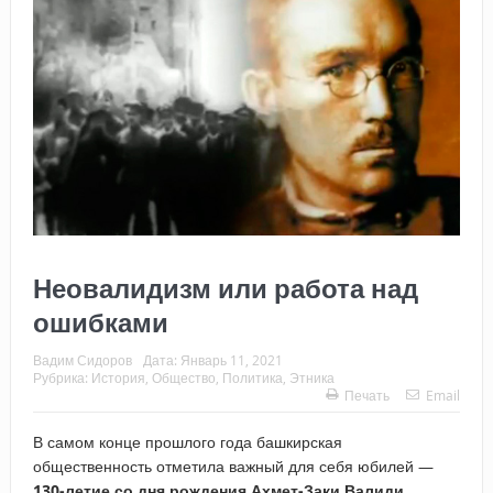
Неовалидизм или работа над
ошибками
Вадим Сидоров
Дата:
Январь 11, 2021
Рубрика:
История
,
Общество
,
Политика
,
Этника
Печать
Email
В самом конце прошлого года башкирская
общественность отметила важный для себя юбилей —
130-летие со дня рождения Ахмет-Заки Валиди