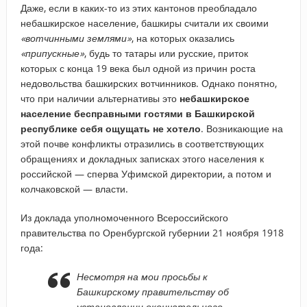
Даже, если в каких-то из этих кантонов преобладало
небашкирское население, башкиры считали их своими
«вотчинными землями»
, на которых оказались
«припускные»
, будь то татары или русские, приток
которых с конца 19 века был одной из причин роста
недовольства башкирских вотчинников. Однако понятно,
что при наличии альтернативы это
небашкирское
население бесправными гостями в Башкирской
республике себя ощущать не хотело
. Возникающие на
этой почве конфликты отразились в соответствующих
обращениях и докладных записках этого населения к
российской — сперва Уфимской директории, а потом и
колчаковской — власти.
Из доклада уполномоченного Всероссийского
правительства по Оренбургской губернии 21 ноября 1918
года:
Несмотря на мои просьбы к
Башкирскому правительству об
установлении окончательного