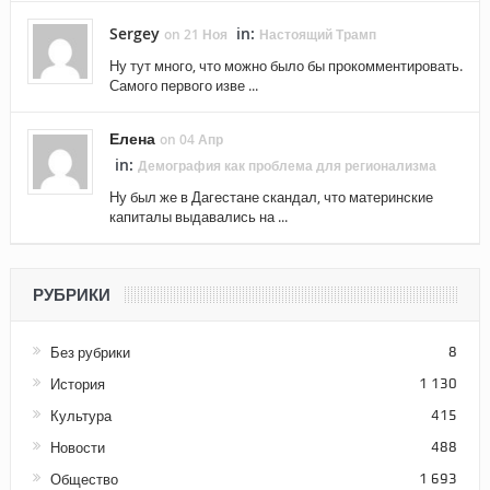
Sergey
in:
on 21 Ноя
Настоящий Трамп
Ну тут много, что можно было бы прокомментировать.
Самого первого изве ...
Елена
on 04 Апр
in:
Демография как проблема для регионализма
Ну был же в Дагестане скандал, что материнские
капиталы выдавались на ...
РУБРИКИ
Без рубрики
8
История
1 130
Культура
415
Новости
488
Общество
1 693