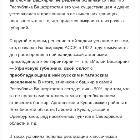
Республика Башкортостан это уже существующая и давно
устоявшаяся и признанная в ее нынешних границах
реальность, а не то, что придется выкраивать из разных
губерний.
С другой стороны, решение этой задачи усложняется тем,
что, создавая Башкирскую АССР, в 1922 году коммунисты
для растворения в ней валидовской автономии
присоединили к ее территории — т.н. «Малой Башкирии»
—
Уфимскую губернию, свой оплот с
преобладающим в ней русским и татарским
населением
. В итоге, этнических башкир в самой
Республике Башкортостан сегодня лишь 30%, при том, что
за ее пределами остались земли с преобладанием
этнических башкир: Аргаяшские и Кунашакские районы в
Челябинской области, Гайский и Кувандыкский в
Оренбургской, ряд населенных пунктов в Свердовской
области и т.д.
В таких условиях попытка реализации классической