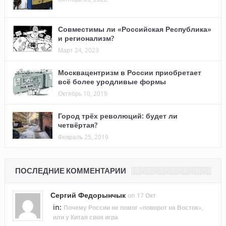
Совместимы ли «Российская Республика»
и регионализм?
Март 24, 2023
Москвацентризм в России приобретает
всё более уродливые формы
Октябрь 10, 2019
Город трёх революций: будет ли
четвёртая?
Февраль 25, 2019
ПОСЛЕДНИЕ КОММЕНТАРИИ
Сергий Федорынчык
on 17 Окт
in:
Почему России не помог «поворот на Восток»,
или у Китая своя игра