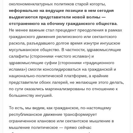
околономенклатурных политиков старой когорты,
неформально на ведущие позиции в нем сегодня
выдвигаются представители новой волны —
отстраненного на обочину гражданского общества
.
Не менее важным стал прецедент преодоления в рамках
гражданского движения религиозного или сектантского
раскола, разъедавшего долгое время изнутри ингушское
мусульманское общество. В частности, здравомыслящие
салафиты (сторонники «чистого ислама») и
здравомыслящие суфии (сторонники «традиционного
ислама») смогли консолидироваться на гражданской и
национально-политической платформе, а крайние
представители обоих лагерей, не желающие этого делать,
по сути оказались маргинализированы по отношению к
большинству ингушей.
То есть, мы видим, как гражданское, по-настоящему
республиканское движение трансформирует
ограниченное клановое или сектантское мышление в
мышление политическое — прямо сейчас