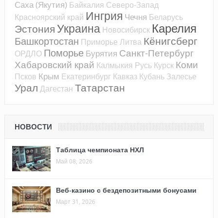
Саха (Якутия)
Байкалия
Северо-Запад
Ингрия
Чечня
Красноярский край
Беларусь
Карелия
Украина
Эстония
Новосибирск
Кёнигсберг
Башкортостан
Приморье
Литва
Поморье
Санкт-Петербург
Бурятия
ОРДЛО
Хабаровский край
Коми
Калмыкия
Русь
Курск
Крым
Псков
Екатеринбург
Кавказ
Кубань
Залесье
Урал
Татарстан
Дагестан
НОВОСТИ
Таблица чемпионата НХЛ
Май 08, 2026
Веб-казино с бездепозитными бонусами
Март 31, 2026