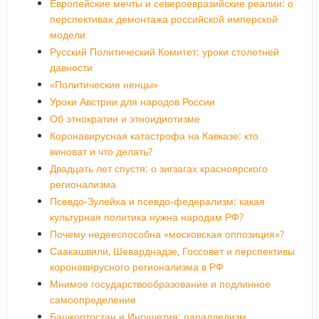
Европейские мечты и североевразийские реалии: о
перспективах демонтажа российской имперской
модели
Русский Политический Комитет: уроки столетней
давности
«Политические ненцы»
Уроки Австрии для народов России
Об этнократии и этноидиотизме
Коронавирусная катастрофа на Кавказе: кто
виноват и что делать?
Двадцать лет спустя: о зигзагах красноярского
регионализма
Псевдо-Зулейха и псевдо-федерализм: какая
культурная политика нужна народам РФ?
Почему недееспособна «московская оппозиция»?
Саакашвили, Шеварднадзе, Госсовет и перспективы
коронавирусного регионализма в РФ
Мнимое государствообразование и подлинное
самоопределение
Башкортостан и Ингушетия: параллелизм