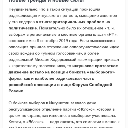
Неудивительно, что в такой ситуации произошла
радикализация ингушского протеста, смещение акцентов
у его лидеров
с этнотерриториальных проблем на
политические
. Показательно было их отношение к т. н.
выборам в региональные и местные органы власти «РФ»,
состоявшимся 8 сентября 2019 года. Если «московская»
оппозиция приняла откровенно оппортунистическую идею
своих вождей об «умном голосовании», а более
радикальный Михаил Ходорковский из эмиграции призвал
к «протестному голосованию», то
ингушское протестное
движение встало на позиции бойкота «выборного»
фарса, как и наиболее радикальная часть
российской оппозиции в лице Форума Свободной
России
.
О бойкоте выборов в Ингушетии заявило даже
республиканское отделение партии «Яблоко», которая в
целом по стране, как известно, в «выборах» участвовала.
Кстати, о «Яблоке» — надо сказать, что симпатии именно к
этой партии характерны для ряда известных ингушских