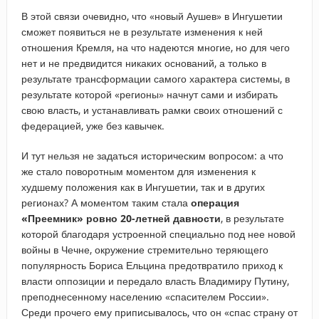
В этой связи очевидно, что «новый Аушев» в Ингушетии
сможет появиться не в результате изменения к ней
отношения Кремля, на что надеются многие, но для чего
нет и не предвидится никаких оснований, а только в
результате трансформации самого характера системы, в
результате которой «регионы» начнут сами и избирать
свою власть, и устанавливать рамки своих отношений с
федерацией, уже без кавычек.
И тут нельзя не задаться историческим вопросом: а что
же стало поворотным моментом для изменения к
худшему положения как в Ингушетии, так и в других
регионах? А моментом таким стала
операция
«Преемник» ровно 20-летней давности
, в результате
которой благодаря устроенной специально под нее новой
войны в Чечне, окружение стремительно теряющего
популярность Бориса Ельцина предотвратило приход к
власти оппозиции и передало власть Владимиру Путину,
преподнесенному населению «спасителем России».
Среди прочего ему приписывалось, что он «спас страну от