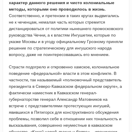
характер данного решения и чисто колониальные
методы, которыми оно проводилось в жизнь
.
Соответственно, и претензии в таких кругах выдвигались
не к чеченцам, немалая часть которых стремится
дистанцироваться от политики нынешнего промосковского
руководства Чечни, а к властям Ингушетии, которые по
указке Москвы и в угоду официальному Грозному приняли
решение по стратегическому для ингушского народа
вопросу, даже не поинтересовавшись его мнением.
Страсти подогрело и откровенно хамское, колониальное
поведение «федеральной» власти в этом конфликте. В
частности, так называемый «полномочный представитель
президента в Северо-Кавказском федеральном округе», а
фактически наместник в Кавказском генерал-
губернаторстве генерал Александр Матовников на
встрече с представителями протестующих ингушей,
явившихся в Пятигорск для конструктивного обсуждения
проблемы, позволил себе в отношении них тональность и
высказывания, совершенно неуместные в кавказском
обществе.
«Какой народ, такие и бояре»,
– иронически