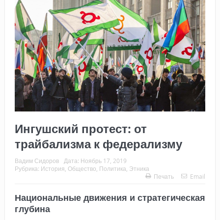
Ингушский протест: от
трайбализма к федерализму
Вадим Сидоров
Дата:
Ноябрь 17, 2019
Рубрика:
История
,
Общество
,
Политика
,
Этника
Печать
Email
Национальные движения и стратегическая
глубина