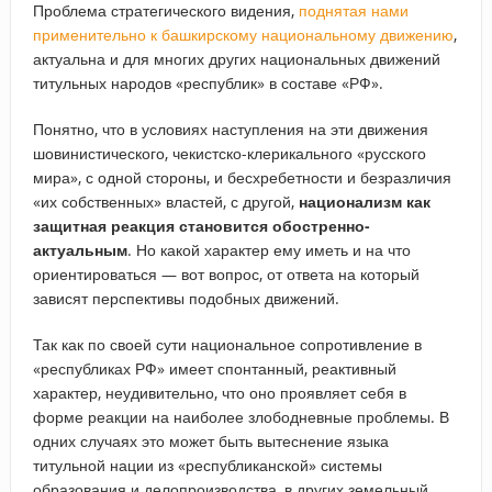
Проблема стратегического видения,
поднятая нами
применительно к башкирскому национальному движению
,
актуальна и для многих других национальных движений
титульных народов «республик» в составе «РФ».
Понятно, что в условиях наступления на эти движения
шовинистического, чекистско-клерикального «русского
мира», с одной стороны, и бесхребетности и безразличия
«их собственных» властей, с другой,
национализм как
защитная реакция становится обостренно-
актуальным
. Но какой характер ему иметь и на что
ориентироваться — вот вопрос, от ответа на который
зависят перспективы подобных движений.
Так как по своей сути национальное сопротивление в
«республиках РФ» имеет спонтанный, реактивный
характер, неудивительно, что оно проявляет себя в
форме реакции на наиболее злободневные проблемы. В
одних случаях это может быть вытеснение языка
титульной нации из «республиканской» системы
образования и делопроизводства, в других земельный