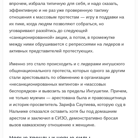
впрочем, избрала типичную для себя, и надо сказать,
эффективную и не раз уже проверенную тактику
отношения к массовым протестам — игру в поддавки на
их пике, когда людям позволяют собраться, но
уговаривают разойтись до следующей
«санкционированной» акции, а потом, в промежутке
между ними обрушивается с репрессиями на лидеров и
активных представителей протестующих.
Именно это стало происходить и с лидерами ингушского
общенационального протеста, которых одного за другим
стали арестовывать по обвинению в организации
«несанкционированных митингов» и «массовых
беспорядков» и вывозить за пределы Ингушетии. Причем,
не только мужчин — арестована была и правозащитница
и историк-просветитель Зарифа Саутиева, которую суд в
Нальчике отказался оставить хотя бы под домашним
арестом и заключил в СИЗО, демонстративно бросая
вызов кавказскому отношению к женщине.
Новые тренды и новые силы