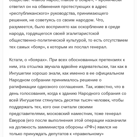
ответил он на обвинения протестующих в адрес
«республиканского» руководства, принимающего
решения, не советуясь со своим народом. Что,
разумеется, было воспринято как оскорбление в среде
народа, гордящегося своей эгалитаристской
общественно-политической культурой, то есть отсутствием
тех самых «бояр», к которым их послал генерал.
Кстати, о «боярах». При всех обоснованных претензиях к
ним, эта отсылка звучала вдвойне издевательски, так как в
Ингушетии хорошо знали, как именно в ее официальном
Народном собрании принималось решение о
ратификации одиозного соглашения. Так, известно, что в
день голосования, когда к зданию Народного собрания со
всей Ингушетии стянулись десятки тысяч человек, чтобы
поддержать тех, кого они считали своими
представителями, московский наместник, тоже генерал
Евкуров (его после выполнения этой операции назначили
на должность замминистра обороны «РФ») явился не
только принуждать депутатов к «правильному»