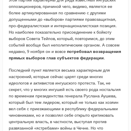
оппозиционеров, причиной чего, видимо, является ее
более артикулированная по сравнению с другими
допущенными до «выборов» партиями правозащитная,
про-федералистская и интернационалистская позиция.
Но наиболее показательно присоединение к бойкоту
выборов Совета Тейпов, который, повторимся, до этим
событий вообще был неполитическим органом. А совсем
недавно, 9 ноября он и вовсе
потребовал возвращения
прямых выборов глав субъектов федерации
.
Последний пункт является весьма характерным для
настроений, которые сейчас царят среди многих
идеологов и активистов ингушского протеста. Так, не
секрет, что у многих ингушей есть своего рода ностальгия
по временам президентства генерала Руслана Аушева,
который был тем лидером, который не только как хозяин
вел себя с приезжающими в республику федеральными
чиновниками, но и позволял себе открыто критиковать
центральную власть, в частности, выступая против
развязанной «ястребами» войны в Чечне. Но что