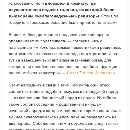
голосованию, но и
вломился в комнату, где
осуществлялся подсчет голосов, из которой были
выдворены «неблагонадежные» ревизоры
. Стоит ли
говорить о том, какое решение было принято по итогам?
Впрочем, бесцеремонное продавливание «бояр» не
оправдывает их податливость — согласившись с
навязанным им колониальными наместниками решением,
легитимность в глазах своего народа они утратили. И вот
тут на авансцену выходит альтернативный орган, для
которого ни подобное поведение, ни подобные функции
ранее не были характерны —
Совет Тейпов Ингушетии
.
Стоит напомнить в связи с этим, что ингушский этнос
состоит из тейпов, подобно тому, как шотландский народ
— из кланов или башкирский народ из родов. Из тейпов
также состоит соседний и родственный ингушам
чеченский народ, с которым они долгое время составляли
единое суперэтническое целое, пока не разделились на
два народа. Собственно, этим и обусловлен спор, так как
ставшие его предметом территории принадлежат