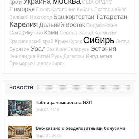
Москва
Украина
край
США
ОРДЛО
Поморье
Псков
Каталония
Кубань
Екатеринбург
Татарстан
Башкортостан
Великий Новгород
Карелия
Дальний Восток
Подмосковье
Коми
Саха (Якутия)
Северо-Запад
Калмыкия
Сибирь
Крым
Красноярский край
Курск
Литва
Урал
Эстония
Бурятия
Залесье
Беларусь
Ингушетия
Финляндия
Китай
Русь
Дагестан
Приморье
Новосибирск
НОВОСТИ
Таблица чемпионата НХЛ
Май 08, 2026
Веб-казино с бездепозитными бонусами
Март 31, 2026