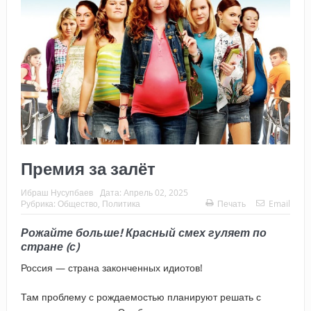
Премия за залёт
Ибраш Нусупбаев
Дата:
Апрель 02, 2025
Рубрика:
Общество
,
Политика
Печать
Email
Рожайте больше! Красный смех гуляет по
стране (с)
Россия — страна законченных идиотов!
Там проблему с рождаемостью планируют решать с