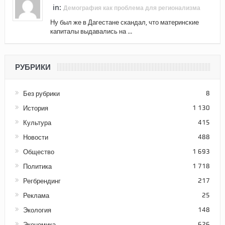
in:
Демография как проблема для регионализма
Ну был же в Дагестане скандал, что материнские
капиталы выдавались на ...
РУБРИКИ
Без рубрики
8
История
1 130
Культура
415
Новости
488
Общество
1 693
Политика
1 718
Регбрендинг
217
Реклама
25
Экология
148
Экономика
626