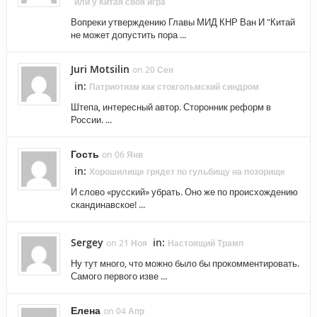
или у Китая своя игра
Вопреки утверждению Главы МИД КНР Ван И "Китай
не может допустить пора ...
Juri Motsilin
on 20 Сен
in:
Патриотизм как стокгольмский синдром
Штепа, интересный автор. Сторонник реформ в
России. ...
Гость
on 06 Янв
in:
Хорошилище грядет по гульбищу на позорище
И слово «русский» убрать. Оно же по происхождению
скандинавское! ...
Sergey
in:
on 21 Ноя
Настоящий Трамп
Ну тут много, что можно было бы прокомментировать.
Самого первого изве ...
Елена
on 04 Апр