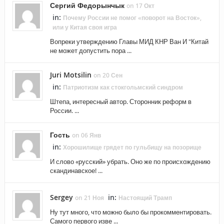
Сергий Федорынчык
on 17 Окт
in:
Почему России не помог «поворот на Восток»,
или у Китая своя игра
Вопреки утверждению Главы МИД КНР Ван И "Китай
не может допустить пора ...
Juri Motsilin
on 20 Сен
in:
Патриотизм как стокгольмский синдром
Штепа, интересный автор. Сторонник реформ в
России. ...
Гость
on 06 Янв
in:
Хорошилище грядет по гульбищу на позорище
И слово «русский» убрать. Оно же по происхождению
скандинавское! ...
Sergey
in:
on 21 Ноя
Настоящий Трамп
Ну тут много, что можно было бы прокомментировать.
Самого первого изве ...