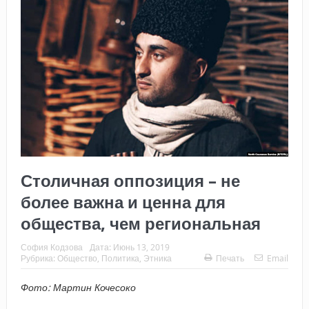
Столичная оппозиция – не
более важна и ценна для
общества, чем региональная
София Кодзова
Дата:
Июнь 13, 2019
Рубрика:
Общество
,
Политика
,
Этника
Печать
Email
Фото: Мартин Кочесоко