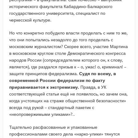
исторического факультета Кабардино-Балкарского
государственного университета, специалист по
черкесской культуре.
Но что конкретно побудило власти проделать с ним то же,
что они попытались незадолго до того проделать с
московским журналистом? Скорее всего, участие Мартина
в московском круглом столе Демократического конгресса
народов России (сопредседателем которого он, к слову,
является), где раздался призыв к – о, ужас! о, криминал! –
защите принципов федерализма.
Судя по всему, в
современной России федерализм по факту
приравнивается к экстремизму.
Правда, в УК
соответствующей статьи ещё не появилось, но зачем она,
когда у«стоящих на страже общественной безопасности»
всегда под рукой – стандартный пакетик с
«неопровержимыми уликами»?..
Тщательно расфасованные и упакованные
профессионалами своего дела «нарко-улики» тянутся