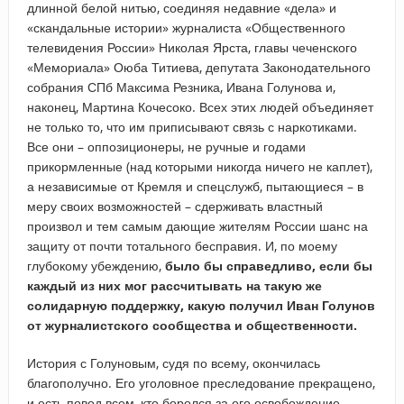
длинной белой нитью, соединяя недавние «дела» и
«скандальные истории» журналиста «Общественного
телевидения России» Николая Ярста, главы чеченского
«Мемориала» Оюба Титиева, депутата Законодательного
собрания СПб Максима Резника, Ивана Голунова и,
наконец, Мартина Кочесоко. Всех этих людей объединяет
не только то, что им приписывают связь с наркотиками.
Все они – оппозиционеры, не ручные и годами
прикормленные (над которыми никогда ничего не каплет),
а независимые от Кремля и спецслужб, пытающиеся – в
меру своих возможностей – сдерживать властный
произвол и тем самым дающие жителям России шанс на
защиту от почти тотального бесправия. И, по моему
глубокому убеждению,
было бы справедливо, если бы
каждый из них мог рассчитывать на такую же
солидарную поддержку, какую получил Иван Голунов
от журналистского сообщества и общественности.
История с Голуновым, судя по всему, окончилась
благополучно. Его уголовное преследование прекращено,
и есть повод всем, кто боролся за его освобождение,