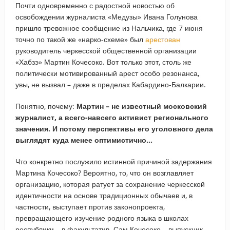
Почти одновременно с радостной новостью об
освобождении журналиста «Медузы» Ивана Голунова
пришло тревожное сообщение из Нальчика, где 7 июня
точно по такой же «нарко-схеме» был
арестован
руководитель черкесской общественной организации
«Хабзэ» Мартин Кочесоко. Вот только этот, столь же
политически мотивированный арест особо резонанса,
увы, не вызвал – даже в пределах Кабардино-Балкарии.
Понятно, почему:
Мартин – не известный московский
журналист, а всего-навсего активист регионального
значения. И потому перспективы его уголовного дела
выглядят куда менее оптимистично…
Что конкретно послужило истинной причиной задержания
Мартина Кочесоко? Вероятно, то, что он возглавляет
организацию, которая ратует за сохранение черкесской
идентичности на основе традиционных обычаев и, в
частности, выступает против законопроекта,
превращающего изучение родного языка в школах
республики – в факультатив. Сам Кочесоко – выпускник