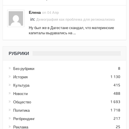
Елена
on 04 Апр
in:
Демография как проблема для регионализма
Ну был же в Дагестане скандал, что материнские
капиталы выдавались на ...
РУБРИКИ
Без рубрики
8
История
1 130
Культура
415
Новости
488
Общество
1 693
Политика
1 718
Регбрендинг
217
Реклама
25