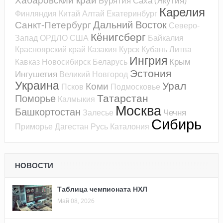
Бурятия
Саха (Якутия)
Карелия
Финляндия
Китай
Алтай
Екатеринбург
Дальний Восток
Санкт-Петербург
Северо-
Кёнигсберг
Запад
ОРДЛО
США
Байкалия
Красноярский край
Казакия
Курск
Кубань
Литва
Ингрия
Крым
Кавказ
Новосибирск
Беларусь
Эстония
Ингушетия
Великий Новгород
Украина
Урал
Коми
Псков
Подмосковье
Татарстан
Поморье
Калмыкия
Москва
Башкортостан
Чечня
Залесье
Сибирь
Приморье
Дагестан
Русь
Каталония
НОВОСТИ
Таблица чемпионата НХЛ
Май 08, 2026