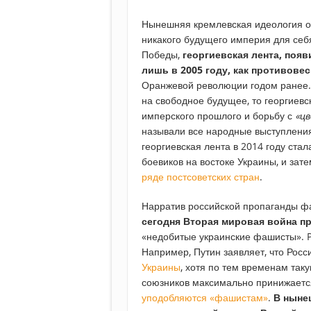
Нынешняя кремлевская идеология 
никакого будущего империя для себя
Победы,
георгиевская лента, поя
лишь в 2005 году, как противове
Оранжевой революции годом ранее.
на свободное будущее, то георгиевс
имперского прошлого и борьбу с
«ц
называли все народные выступления 
георгиевская лента в 2014 году ст
боевиков на востоке Украины, и зат
ряде постсоветских стран
.
Нарратив российской пропаганды фа
сегодня Вторая мировая война п
«недобитые украинские фашисты». P
Например, Путин заявляет, что Рос
Украины
, хотя по тем временам так
союзников максимально принижается 
уподобляются «фашистам»
.
В ныне