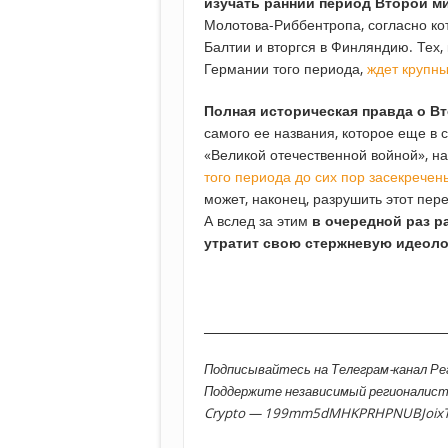
изучать ранний период Второй м
Молотова-Риббентропа, согласно к
Балтии и вторгся в Финляндию. Тех,
Германии того периода,
ждет крупн
Полная историческая правда о В
самого ее названия, которое еще в
«Великой отечественной войной», на
того периода до сих пор засекречен
может, наконец, разрушить этот пе
А вслед за этим
в очередной раз р
утратит свою стержневую идеол
________________________________________
Подписывайтесь на Телеграм-канал Р
Поддержите независимый регионалис
Crypto — 199mm5dMHKPRHPNUBJoix