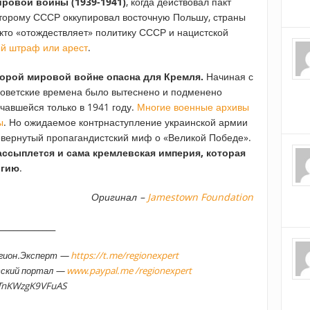
ировой войны (1939-1941)
, когда действовал пакт
оторому СССР оккупировал восточную Польшу, страны
 кто «отождествляет» политику СССР и нацистской
ый штраф или арест
.
торой мировой войне опасна для Кремля.
Начиная с
 советские времена было вытеснено и подменено
чавшейся только в 1941 году.
Многие военные архивы
ы
. Но ожидаемое контрнаступление украинской армии
ревернутый пропагандистский миф о «Великой Победе».
ассыплется и сама кремлевская империя, которая
огию
.
Оригинал –
Jamestown Foundation
______________
егион.Эксперт —
https://t.me/regionexpert
тский портал —
www.paypal.me /regionexpert
TnKWzgK9VFuAS