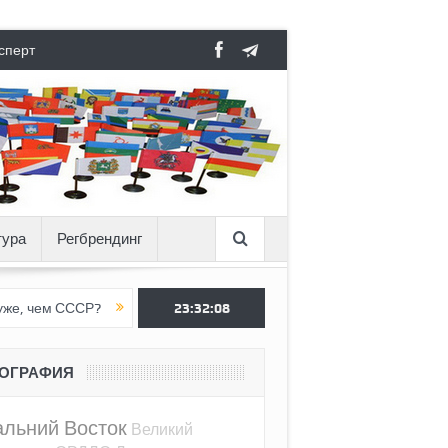
сперт
тура
Регбрендинг
ССР?
Вертикаль под давлением
23:32:10
Тоннель в пустоте, как Ёжик
ЕОГРАФИЯ
альний Восток
Великий