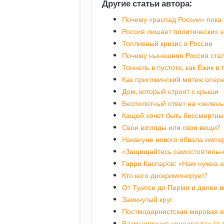
Другие статьи автора:
Почему «распад России» пока
Россия лишает политических э
Топливный кризис в России
Почему нынешняя Россия стал
Тоннель в пустоте, как Ёжик в
Как пригожинский мятеж опер
Дом, который строят с крыши
Беспилотный ответ на «зелены
Кащей хочет быть бессмертны
Свои взгляды или свои вещи?
Накануне нового обвала импе
«Защищайтесь самостоятельн
Гарри Каспаров: «Нам нужна 
Кто кого дискриминирует?
От Туапсе до Перми и далее в
Замкнутый круг
Постмодернистская мировая 
Размышления «иноагента» (а т