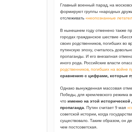
Главный военный парад, на московск
формируют группы «народных дружи
отслеживать
«неопознанные летате
В нынешнем году отменено также пр
городах гражданское шествие «Бессм
своих родственников, погибших во в
путинскую эпоху, считалось доволь
пропаганды. И его внезапная отмен
иного рода. Российские власти опас
родственников, погибших на войне 
сравнению с цифрами, которые 
Однако вынужденная массовая отме
Победы, для кремлевского режима вы
что
именно на этой исторической 
пропаганда
. Путин считает 9 мая
«г
советской истории, когда государст
существовало. Таким образом, он де
чем постсоветская.