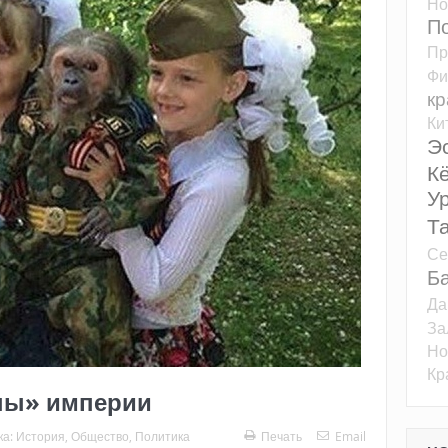
Но
П
Пр
Фи
кр
Ки
Э
К
У
Т
Се
Б
Да
За
Но
Кр
епы» империи
ка:
История
,
Общество
,
Политика
Печать
Email