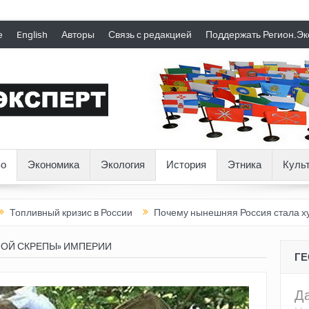
е
English
Авторы
Связь с редакцией
Поддержать Регион.Эк
о
Экономика
Экология
История
Этника
Куль
й кризис в России
Почему нынешняя Россия стала хуже, чем С
НОЙ СКРЕПЫ» ИМПЕРИИ
Г
Д