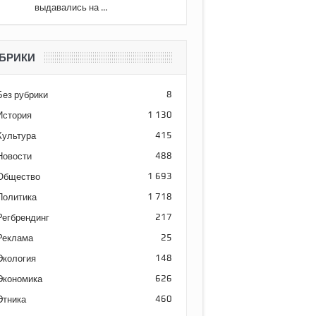
выдавались на ...
БРИКИ
Без рубрики
8
История
1 130
Культура
415
Новости
488
Общество
1 693
Политика
1 718
Регбрендинг
217
Реклама
25
Экология
148
Экономика
626
Этника
460