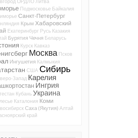
вгород
ОРДЛО
Литва
оморье
Подмосковье
Байкалия
Санкт-Петербург
иморье
Хабаровский
Крым
нляндия
ай
Екатеринбург
Русь
Казакия
Бурятия
Чечня
тай
Беларусь
стония
Курск
Кавказ
Москва
ёнигсберг
Псков
рал
Ингушетия
Калмыкия
Сибирь
атарстан
США
Карелия
веро-Запад
Ингрия
ашкортостан
Украина
гестан
Кубань
Коми
лесье
Каталония
Саха (Якутия)
восибирск
Алтай
асноярский край