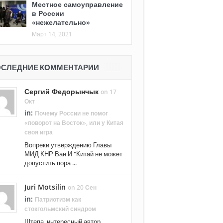
Местное самоуправление
в России
«нежелательно»
Март 14, 2021
СЛЕДНИЕ КОММЕНТАРИИ
Сергий Федорынчык
on 17
Окт
in:
Почему России не помог
«поворот на Восток», или у Китая
своя игра
Вопреки утверждению Главы
МИД КНР Ван И "Китай не может
допустить пора ...
Juri Motsilin
on 20 Сен
in:
Патриотизм как
стокгольмский синдром
Штепа, интересный автор.