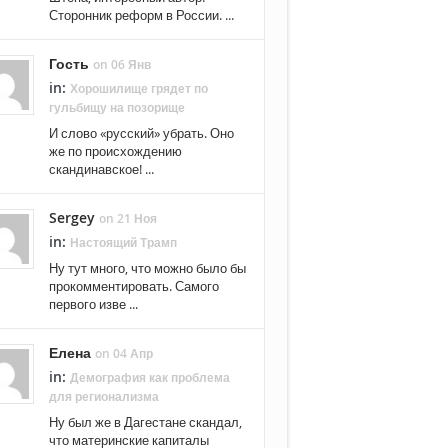
Сторонник реформ в России. ...
Гость
on 06 Янв
in:
Хорошилище грядет по
гульбищу на позорище
И слово «русский» убрать. Оно
же по происхождению
скандинавское! ...
Sergey
on 21 Ноя
in:
Настоящий Трамп
Ну тут много, что можно было бы
прокомментировать. Самого
первого изве ...
Елена
on 04 Апр
in:
Демография как проблема
для регионализма
Ну был же в Дагестане скандал,
что материнские капиталы