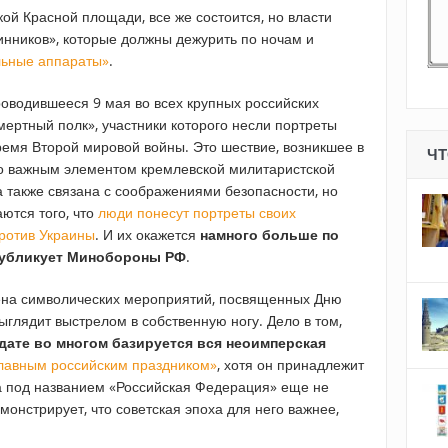
ой Красной площади, все же состоится, но власти
нников», которые должны дежурить по ночам и
льные аппараты»
.
оводившееся 9 мая во всех крупных российских
ертный полк», участники которого несли портреты
ремя Второй мировой войны. Это шествие, возникшее в
ЧТ
но важным элементом кремлевской милитаристской
а также связана с соображениями безопасности, но
аются того, что
люди понесут портреты своих
против Украины
. И их окажется
намного больше по
публикует Минобороны РФ
.
на символических мероприятий, посвященных Дню
глядит выстрелом в собственную ногу. Дело в том,
дате во многом базируется вся неоимперская
лавным российским праздником»
, хотя он принадлежит
ва под названием «Российская Федерация» еще не
монстрирует, что советская эпоха для него важнее,