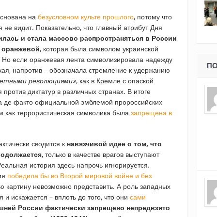
основана на
безусловном культе прошлого
, потому что
 не видит. Показательно, что главный атрибут Дня
вилась и стала массово распространяться в России
с оранжевой
, которая была символом украинской
 Но если оранжевая лента символизировала надежду
ПО
кая, напротив – обозначала стремление к удержанию
ветными революциями»
, как в Кремле с опаской
против диктатур в различных странах. В итоге
ала де факто официальной эмблемой пророссийских
ем как террористическая символика была
запрещена в
ктически сводится к
навязчивой идее о том, что
родолжается
, только в качестве врагов выступают
еальная история здесь напрочь игнорируется.
сия
победила бы во Второй мировой войне и без
ую картину невозможно представить. А роль западных
и искажается – вплоть до того, что они
сами
шней России фактически запрещено непредвзято