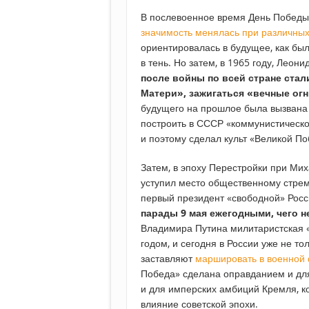
В послевоенное время День Победы 
значимость менялась при различных
ориентировалась в будущее, как был
в тень. Но затем, в 1965 году, Лео
после войны по всей стране стал
Матери», зажигаться «вечные ог
будущего на прошлое была вызвана 
построить в СССР «коммунистическ
и поэтому сделал культ «Великой По
Затем, в эпоху Перестройки при Мих
уступил место общественному стре
первый президент «свободной» Рос
парады 9 мая ежегодными, чего 
Владимира Путина милитаристская 
годом, и сегодня в России уже не то
заставляют
маршировать в военной
Победа» сделана оправданием и для
и для имперских амбиций Кремля, к
влияние советской эпохи.