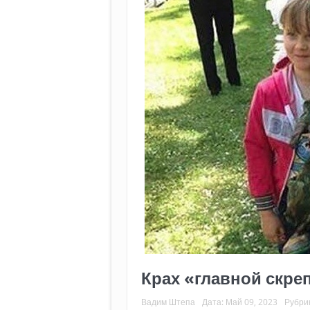
Крах «главной скр
Вадим Штепа
Дата:
Май 09, 2023
Рубри