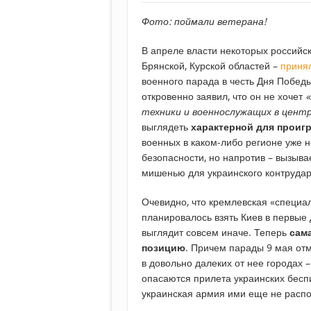
Фото: поймали ветерана!
В апреле власти некоторых российск
Брянской, Курской областей –
приня
военного парада в честь Дня Победы
откровенно заявил, что он не хочет
«
техники и военнослужащих в центр
выглядеть
характерной для прои
военных в каком-либо регионе уже н
безопасности, но напротив – вызывае
мишенью для украинского контрудар
Очевидно, что кремлевская «специа
планировалось взять Киев в первые 
выглядит совсем иначе. Теперь
сам
позицию
. Причем парады 9 мая отм
в довольно далеких от нее городах 
опасаются прилета украинских беспи
украинская армия ими еще не распо