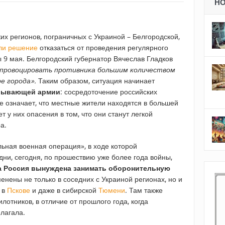
Н
их регионов, пограничных с Украиной – Белгородской,
ли решение
отказаться от проведения регулярного
 9 мая. Белгородский губернатор Вячеслав Гладков
провоцировать противника большим количеством
е города».
Таким образом, ситуация начинает
грывающей армии
: сосредоточение российских
е означает, что местные жители находятся в большей
т у них опасения в том, что они станут легкой
а.
льная военная операция», в ходе которой
дни, сегодня, по прошествию уже более года войны,
а Россия вынуждена занимать оборонительную
енены не только в соседних с Украиной регионах, но и
– в
Пскове
и даже в сибирской
Тюмени
. Там также
лотников, в отличие от прошлого года, когда
лагала.