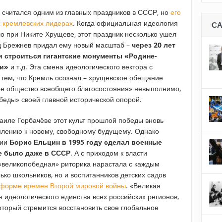
считался одним из главных праздников в СССР, но
его
 кремлевских лидерах
. Когда официальная идеология
С
о при Никите Хрущеве, этот праздник несколько ушел
нид Брежнев придал ему новый масштаб –
через 20 лет
и строиться гигантские монументы «Родине-
ни»
и т.д. Эта смена идеологического вектора с
тем, что Кремль осознал – хрущевское обещание
ое общество всеобщего благосостояния» невыполнимо,
беды» своей главной исторической опорой.
аиле Горбачёве этот культ прошлой победы вновь
млению к новому, свободному будущему. Однако
сии
Борис Ельцин в 1995 году сделал военные
не было даже в СССР
. А с приходом к власти
«великопобедная» риторика нарастала с каждым
лько школьников, но и воспитанников детских садов
 форме времен Второй мировой войны
. «Великая
 идеологического единства всех российских регионов,
оторый стремится восстановить свое глобальное