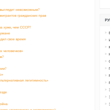
 выглядит невозможным?
мигрантов гражданских прав
РУ
а хуже, чем СССР?
 тумане
едил свое время
х человечков»
м?
рии?
о»
альтернативная легитимность»
езде
война
акже «террориста и экстремиста»)