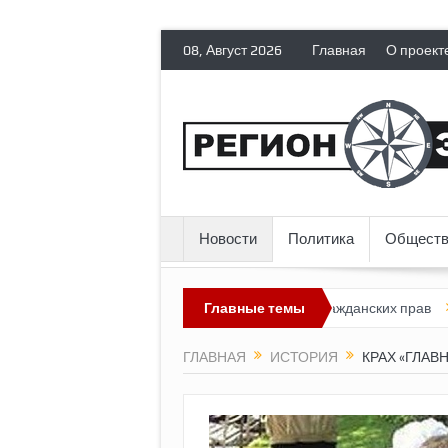
08, Август 2026
Главная
О проект
Новости
Политика
Обществ
сия лишает политических эмигрантов гражданских прав
Главные темы
Топливны
ГЛАВНАЯ
ИСТОРИЯ
КРАХ «ГЛАВ