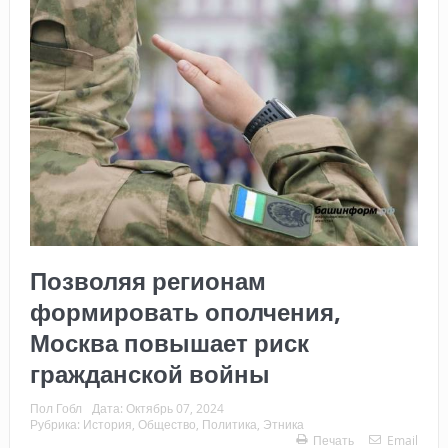
Позволяя регионам
формировать ополчения,
Москва повышает риск
гражданской войны
Пол Гобл
Дата:
Октябрь 07, 2024
Рубрика:
История
,
Общество
,
Политика
,
Этника
Печать
Email