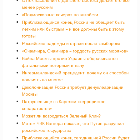
Отток населения с Дальнего Востока делает его все
менее русским
«Подмосковные вечера» по-китайски
Приближающийся конец России не обещает быть
легким или быстрым – и все должны быть к этому
готовы
Российские надежды и страхи после «выборов»
«Очамчира, Очамчира – гордость русских моряков»
Война Москвы против Украины оборачивается
фатальными потерями в тылу
Ингерманландский прецедент: почему он способен
повлиять на многое
Деколонизация России требует денуклеаризации
Москвы
Патрушев ищет в Карелии «террористов-
сепаратистов»
Может ли возродиться Зеленый Клин?
Мятеж ЧВК Вагнера показал, что Путин разрушил
российское государство
Приближающийся конец сегодняшней России будет