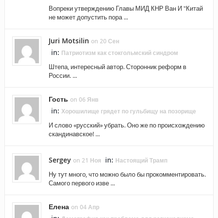
Вопреки утверждению Главы МИД КНР Ван И "Китай
не может допустить пора ...
Juri Motsilin
on 20 Сен
in:
Патриотизм как стокгольмский синдром
Штепа, интересный автор. Сторонник реформ в
России. ...
Гость
on 06 Янв
in:
Хорошилище грядет по гульбищу на позорище
И слово «русский» убрать. Оно же по происхождению
скандинавское! ...
Sergey
in:
on 21 Ноя
Настоящий Трамп
Ну тут много, что можно было бы прокомментировать.
Самого первого изве ...
Елена
on 04 Апр