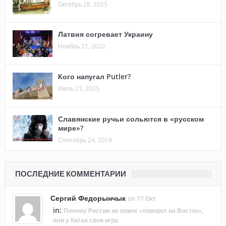
Октябрь 28, 2025
Латвия согревает Украину
Ноябрь 21, 2022
Кого напугал Putler?
Июль 21, 2025
Славянские ручьи сольются в «русском
мире»?
Сентябрь 24, 2019
ПОСЛЕДНИЕ КОММЕНТАРИИ
Сергий Федорынчык
on 17 Окт
in:
Почему России не помог «поворот на Восток»,
или у Китая своя игра