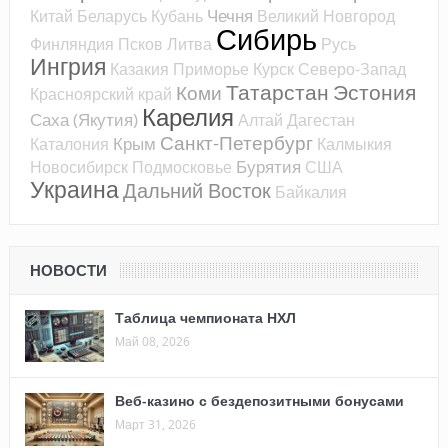
Чечня
Китай
Беларусь
Кубань
Великий Новгород
Сибирь
Финляндия
Псков
Литва
Русь
Ингрия
Казакия
Приморье
Курск
Северо-Запад
Татарстан
Эстония
Коми
Красноярский край
Карелия
Саха (Якутия)
Алтай
Дагестан
Санкт-Петербург
Крым
Каталония
Калмыкия
Бурятия
Новосибирск
Подмосковье
США
Украина
Дальний Восток
Байкалия
НОВОСТИ
Таблица чемпионата НХЛ
Май 08, 2026
Веб-казино с бездепозитными бонусами
Март 31, 2026