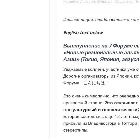
Рубрика:
История
,
Культура
,
Общество
,
По
Иллюстрация: владивостокская а
English text below
Выступление на 7 Форуме с
«Новые региональные альян
Азии» (Токио, Япония, авгус
Уважаемые коллеги, участники уже 
Дорогие организаторы из Японии, ко
Форума. こんにちは！
Это очень символично, что очередн
прекрасной стране.
Это открывает
геокультурный и геополитически
которая состоялась еще 12 лет наза
прибыли из Владивостока в Тоттори
стереотипы.