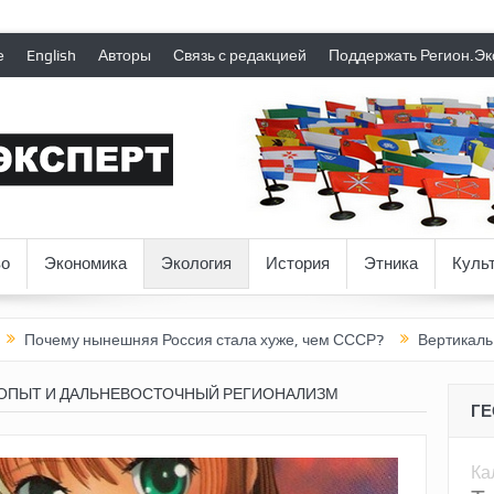
е
English
Авторы
Связь с редакцией
Поддержать Регион.Эк
о
Экономика
Экология
История
Этника
Куль
ынешняя Россия стала хуже, чем СССР?
Вертикаль под давлен
ОПЫТ И ДАЛЬНЕВОСТОЧНЫЙ РЕГИОНАЛИЗМ
Г
Ка