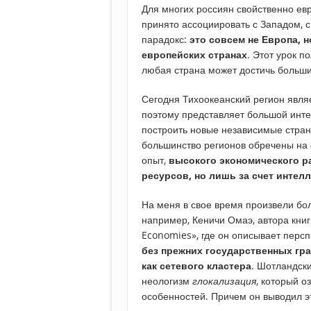
Для многих россиян свойственно ев
принято ассоциировать с Западом, с
парадокс:
это совсем не Европа, н
европейских странах
. Этот урок п
любая страна может достичь больших
Сегодня Тихоокеанский регион явл
поэтому представляет большой интер
построить новые независимые стран
большинство регионов обречены на с
опыт,
высокого экономического р
ресурсов, но лишь за счет интел
На меня в свое время произвели бо
например, Кеничи Омаэ, автора книги
Economies», где он описывает перс
без прежних государственных гра
как сетевого кластера
. Шотландск
неологизм
глокализация
, который о
особенностей. Причем он выводил э