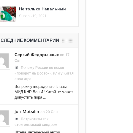
Не только Навальный
Январь 19, 2021
СЛЕДНИЕ КОММЕНТАРИИ
Сергий Федорынчык
on 17
Окт
in:
Почему России не помог
«поворот на Восток», или у Китая
своя игра
Вопреки утверждению Главы
МИД КНР Ван И "Китай не может
допустить пора ...
Juri Motsilin
on 20 Сен
in:
Патриотизм как
стокгольмский синдром
Штепа, интересный автор.