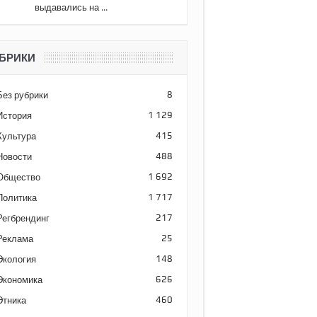
выдавались на ...
БРИКИ
Без рубрики
8
История
1 129
Культура
415
Новости
488
Общество
1 692
Политика
1 717
Регбрендинг
217
Реклама
25
Экология
148
Экономика
626
Этника
460