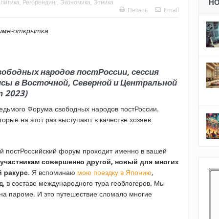
Н
литика
,
Регбрендинг
,
Экономика
,
Этника
Печать
Email
ниме-открытка
вободных народов постРоссии, сессия
сы в Восточной, Северной и Центральной
т 2023)
седьмого Форума свободных народов постРоссии.
торые на этот раз выступают в качестве хозяев
ой постРоссийский форум проходит именно в вашей
 участникам совершенно другой, новый для многих
й ракурс
. Я вспоминаю
мою поездку в Японию
,
д, в составе международного тура геоблогеров. Мы
 на пароме. И это путешествие сломало многие