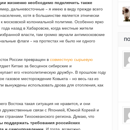
ции жизненно необходимо подключить также
имер, дальневосточные – я имею в виду прежде всего
население, хотя в большинстве является этнически
 к московской колониальной политике. Особенно ярко
 года назад в Хабаровске, когда местные жители
избранной власти, там громко звучали антимосковские
ПО
нальные флаги – на протестах не было ни одного
осток России превращен в
совместную сырьевую
отдает Китаю за бесценок сибирские и
купает его «геополитическую дружбу». В прошлом году
ое газовое месторождение Ковыкта – но весь газ из
ели вынуждены использовать дрова для отопления, как
его Востока такая ситуация не нравится, и они
е дружественные связи с Японией, Южной Кореей и
и странами Тихоокеанского региона. Думаю, что
ы поддержать требования российских
те и самоуправлении
. И тогда, возможно,