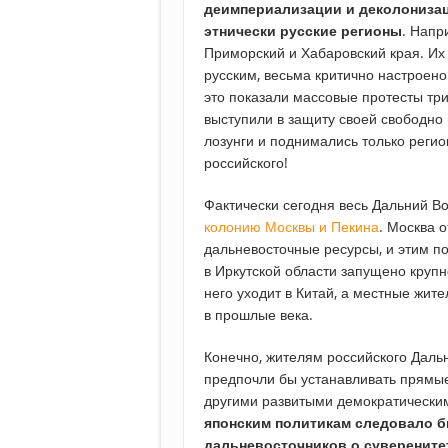
деимпериализации и деколониза
этнически русские регионы
. Напр
Приморский и Хабаровский края. Их 
русским, весьма критично настроено
это показали массовые протесты три
выступили в защиту своей свободно 
лозунги и поднимались только регио
российского!
Фактически сегодня весь Дальний В
колонию Москвы и Пекина
. Москва 
дальневосточные ресурсы, и этим по
в Иркутской области запущено крупн
него уходит в Китай, а местные жит
в прошлые века.
Конечно, жителям российского Дальн
предпочли бы устанавливать прямы
другими развитыми демократическим
японским политикам следовало б
дальневосточников о суверените