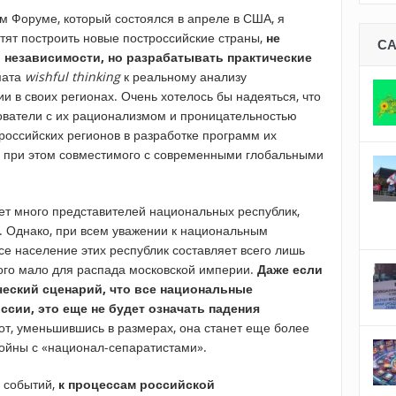
 Форуме, который состоялся в апреле в США, я
тят построить новые построссийские страны,
не
С
 независимости, но разрабатывать практические
мата
wishful thinking
к реальному анализу
и в своих регионах. Очень хотелось бы надеяться, что
ователи с их рационализмом и проницательностью
российских регионов в разработке программ их
о при этом совместимого с современными глобальными
ует много представителей национальных республик,
. Однако, при всем уважении к национальным
все население этих республик составляет всего лишь
того мало для распада московской империи.
Даже если
ческий сценарий, что все национальные
ссии, это еще не будет означать падения
от, уменьшившись в размерах, она станет еще более
войны с «национал-сепаратистами».
е событий,
к процессам российской