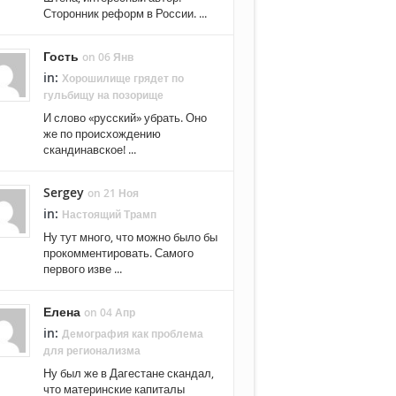
Сторонник реформ в России. ...
Гость
on 06 Янв
in:
Хорошилище грядет по
гульбищу на позорище
И слово «русский» убрать. Оно
же по происхождению
скандинавское! ...
Sergey
on 21 Ноя
in:
Настоящий Трамп
Ну тут много, что можно было бы
прокомментировать. Самого
первого изве ...
Елена
on 04 Апр
in:
Демография как проблема
для регионализма
Ну был же в Дагестане скандал,
что материнские капиталы