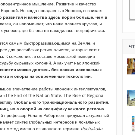
ропоцентричное мышление. Развитие и качество
 Европой. Но когда попадаешь в Японию, возникает
о развития и качества здесь порой больше, чем в
олезен, он напоминает, что наша планета круглая, и
 успехов, где бы она ни находилась географически.
яется самым быстроразвивающимся на Земле, и
ЧТ
ес для российских регионалистов, которые хотят
ы. К сожалению, в составе московской империи
удьбу сырьевых колоний. А как учит нас японский
азвития можно достичь без всяких ископаемых
лекта и опоры на современные технологии
.
льшое впечатление работы японских интеллектуалов,
 «The End of the Nation State. The Rise of Regional
пективу
глобального транснационального развития,
ниц, но с опорой на специфику каждого региона
ий профессор Роланд Робертсон придумал актуальный
значает синтез глобальных интересов и локальных
тот метод именно из японского термина
dochakuka
.