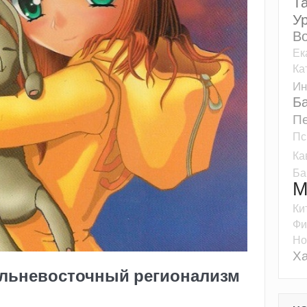
Т
У
Во
Ек
Ка
Ин
Б
Пе
Пс
Ка
Ба
М
Ки
Фи
Но
Ха
альневосточный регионализм