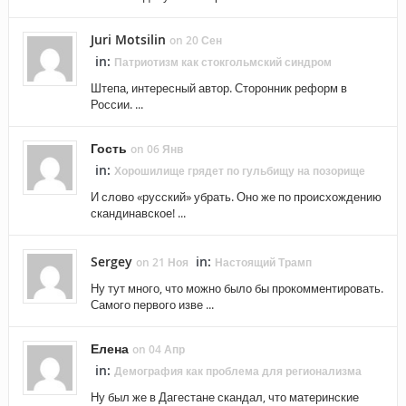
Juri Motsilin
on 20 Сен
in:
Патриотизм как стокгольмский синдром
Штепа, интересный автор. Сторонник реформ в
России. ...
Гость
on 06 Янв
in:
Хорошилище грядет по гульбищу на позорище
И слово «русский» убрать. Оно же по происхождению
скандинавское! ...
Sergey
in:
on 21 Ноя
Настоящий Трамп
Ну тут много, что можно было бы прокомментировать.
Самого первого изве ...
Елена
on 04 Апр
in:
Демография как проблема для регионализма
Ну был же в Дагестане скандал, что материнские