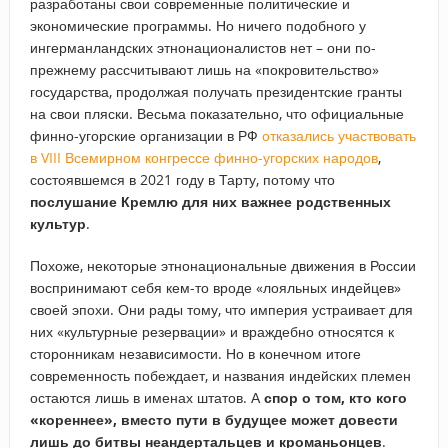
разработаны свои современные политические и
экономические программы. Но ничего подобного у
ингерманландских этнонационалистов нет – они по-
прежнему рассчитывают лишь на «покровительство»
государства, продолжая получать президентские гранты
на свои пляски. Весьма показательно, что официальные
финно-угорские организации в РФ
отказались участвовать
в VIII Всемирном конгрессе финно-угорских народов
,
состоявшемся в 2021 году в Тарту, потому что
послушание Кремлю для них важнее родственных
культур
.
Похоже, некоторые этнонациональные движения в России
воспринимают себя кем-то вроде «лояльных индейцев»
своей эпохи. Они рады тому, что империя устраивает для
них «культурные резервации» и враждебно относятся к
сторонникам независимости. Но в конечном итоге
современность побеждает, и названия индейских племен
остаются лишь в именах штатов. А
спор о том, кто кого
«кореннее», вместо пути в будущее может довести
лишь до битвы неандертальцев и кроманьонцев
.