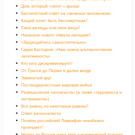
Дом, который строят с крыши
Беспилотный ответ на «зеленых человечков»
Кащей хочет быть бессмертным?
Свои взгляды или свои вещи?
Накануне нового обвала империи?
«Защищайтесь самостоятельно»
Гарри Каспаров: «Нам нужна альтернативная
легитимность»
Кто кого дискриминирует?
От Туапсе до Перми и далее везде
Замкнутый круг
Постмодернистская мировая война
Размышления «иноагента» (а также «террориста и
экстремиста»)
Все равны, но некоторые равнее?
Ответ регионалиста
Почему российский Левиафан неизбежно
проиграет?
Может ли Россия учить мир «человеческой морали