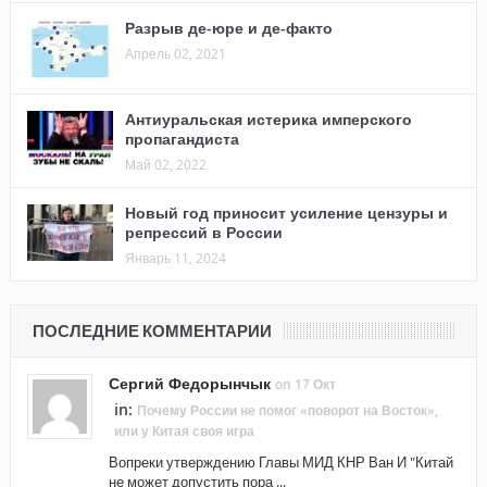
Разрыв де-юре и де-факто
Апрель 02, 2021
Антиуральская истерика имперского
пропагандиста
Май 02, 2022
Новый год приносит усиление цензуры и
репрессий в России
Январь 11, 2024
ПОСЛЕДНИЕ КОММЕНТАРИИ
Сергий Федорынчык
on 17 Окт
in:
Почему России не помог «поворот на Восток»,
или у Китая своя игра
Вопреки утверждению Главы МИД КНР Ван И "Китай
не может допустить пора ...