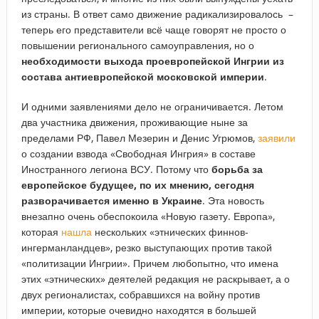
из страны. В ответ само движение радикализировалось –
теперь его представители всё чаще говорят не просто о
повышении регионального самоуправления, но о
необходимости выхода проевропейской Ингрии из
состава антиевропейской московской империи
.
И одними заявлениями дело не ограничивается. Летом
два участника движения, проживающие ныне за
пределами РФ, Павел Мезерин и Денис Угрюмов,
заявили
о создании взвода «Свободная Ингрия» в составе
Иностранного легиона ВСУ. Потому что
борьба за
европейское будущее, по их мнению, сегодня
разворачивается именно в Украине
. Эта новость
внезапно очень обеспокоила «Новую газету. Европа»,
которая
нашла
нескольких «этнических финнов-
ингерманландцев», резко выступающих против такой
«политизации Ингрии». Причем любопытно, что имена
этих «этнических» деятелей редакция не раскрывает, а о
двух регионалистах, собравшихся на войну против
империи, которые очевидно находятся в большей