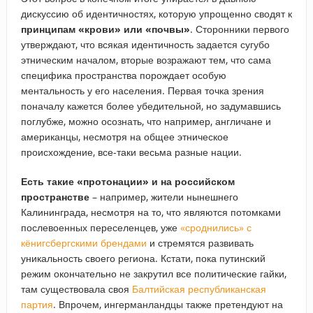
дискуссию об идентичностях, которую упрощенно сводят к
принципам «крови» или «почвы»
. Сторонники первого
утверждают, что всякая идентичность задается сугубо
этническим началом, вторые возражают тем, что сама
специфика пространства порождает особую
ментальность у его населения. Первая точка зрения
поначалу кажется более убедительной, но задумавшись
поглубже, можно осознать, что например, англичане и
американцы, несмотря на общее этническое
происхождение, все-таки весьма разные нации.
Есть такие «протонации» и на российском
пространстве
– например, жители нынешнего
Калининграда, несмотря на то, что являются потомками
послевоенных переселенцев, уже
«сроднились» с
кёнигсбергскими брендами
и стремятся развивать
уникальность своего региона. Кстати, пока путинский
режим окончательно не закрутил все политические гайки,
там существовала своя
Балтийская республиканская
партия
. Впрочем, ингерманландцы также претендуют на