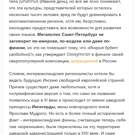
типа Juhannus (Иванов день), но все же ясно понимают,
что эти культуры, представителей которых осталось
несколько тысяч человек, вряд ли будут доминировать в
многомиллионном регионе, хотя им, безусловно,
неоходимо предоставить все возможности для развития
своих языков.
Мегаполис Санкт-Петербург не
заговорит по-ижорски, по-водски или даже по-
фински
, но это не помешает тому, что
«Ингрия будет
свободной!»
, как утверждает Oxxxymiron в финале своей
сверхпопулярной композиции,
запрещенной
в России.
Словом, ингерманландские регионалисты хотели бы
видеть будущую Ингрию свободной европейской страной.
Причем существует даже любопытная, хотя и
полумифическая версия о том, что само ее название
появилось еще в XI веке и происходит от имени шведской
принцессы
Ингигерды
, жены новгородского князя
Ярослава Мудрого. Но есть и более точный исторический
факт – ингерманландские финны, считающие теперь себя
там «коренными», были переселены на эту территорию
шведской администрацией только в XVII веке. И сами