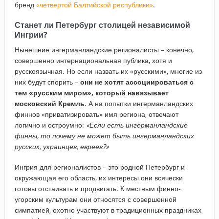
бренд
«четвертой Балтийской республики»
.
Станет ли Петербург столицей независимой
Ингрии?
Нынешние ингерманландские регионалисты – конечно,
совершенно интернациональная публика, хотя и
русскоязычная. Но если назвать их «русскими», многие из
них будут спорить –
они не хотят ассоциироваться с
тем «русским миром», который навязывает
московский Кремль
. А на попытки ингерманландских
финнов «приватизировать» имя региона, отвечают
логично и остроумно:
«Если есть ингерманландские
финны, то почему не может быть ингерманландских
русских, украинцев, евреев?»
Ингрия для регионалистов – это родной Петербург и
окружающая его область, их интересы они всячески
готовы отстаивать и продвигать. К местным финно-
угорским культурам они относятся с совершенной
симпатией, охотно участвуют в традиционных праздниках