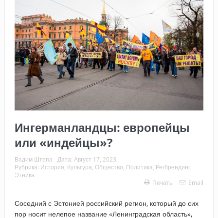
Ингерманландцы: европейцы
или «индейцы»?
Вадим Штепа
Дата:
Август 17, 2023
Рубрика:
История
,
Культура
,
Общество
,
Политика
,
Регбрендинг
,
Этника
Печать
Email
Соседний с Эстонией российский регион, который до сих
пор носит нелепое название «Ленинградская область»,