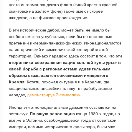
цвета ингерманландского флага (синий крест в красной
окантовке на желтом фоне) также имеют скорее
шведское, а не финское происхождение.
В эти исторические дебри, может быть, не имело бы
особого смысла углубляться, если бы не постоянные
претензии ингерманландско-финских этнонационалистов
на исторический и символический «копирайт» этой
территории. Однако парадокс здесь состоит в том, что эти
сторонники «сохранения национальной культуры» в
своей борьбе с регионалистами удивительным
образом оказываются союзниками имперского
Кремля
. Кстати, похожая ситуация и в Карелии, где
«национальные ансамбли» пляшут в прабабушкиных
нарядах,
демонстрируя Z-символику
.
Иногда эти этнонациональные движения ссылаются на
эстонскую
Поющую революцию
конца 1980-х годов, но
все же в Эстонии, освобождавшейся тогда от советской
империи, помимо исторического фольклора, были уже