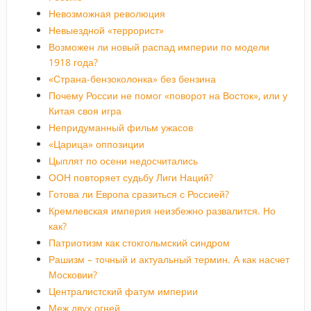
Невозможная революция
Невыездной «террорист»
Возможен ли новый распад империи по модели
1918 года?
«Страна-бензоколонка» без бензина
Почему России не помог «поворот на Восток», или у
Китая своя игра
Непридуманный фильм ужасов
«Царица» оппозиции
Цыплят по осени недосчитались
ООН повторяет судьбу Лиги Наций?
Готова ли Европа сразиться с Россией?
Кремлевская империя неизбежно развалится. Но
как?
Патриотизм как стокгольмский синдром
Рашизм – точный и актуальный термин. А как насчет
Московии?
Централистский фатум империи
Меж двух огней