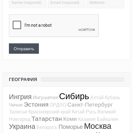
ГЕОГРАФИЯ
Сибирь
Ингрия
Ингушетия
Алтай
Кубань
Эстония
Санкт-Петербург
Чечня
ОРДЛО
Залесье
Красноярский край
Китай
Русь
Великий
Татарстан
Коми
Новгород
Казакия
Байкалия
Москва
Украина
Поморье
Беларусь