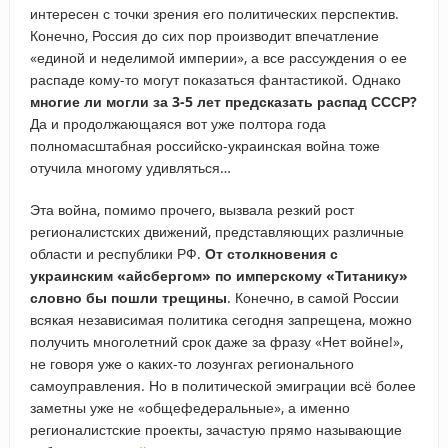
интересен с точки зрения его политических перспектив.
Конечно, Россия до сих пор производит впечатление
«единой и неделимой империи», а все рассуждения о ее
распаде кому-то могут показаться фантастикой. Однако
многие ли могли за 3-5 лет предсказать распад СССР?
Да и продолжающаяся вот уже полтора года
полномасштабная российско-украинская война тоже
отучила многому удивляться…
Эта война, помимо прочего, вызвала резкий рост
регионалистских движений, представляющих различные
области и республики РФ.
От столкновения с
украинским «айсбергом» по имперскому «Титанику»
словно бы пошли трещины
. Конечно, в самой России
всякая независимая политика сегодня запрещена, можно
получить многолетний срок даже за фразу «Нет войне!»,
не говоря уже о каких-то лозунгах регионального
самоуправления. Но в политической эмиграции всё более
заметны уже не «общефедеральные», а именно
регионалистские проекты, зачастую прямо называющие