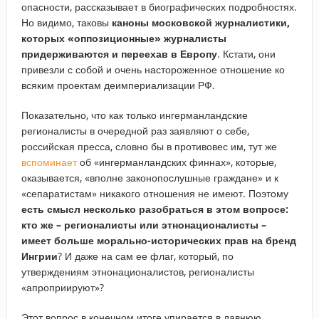
опасности, рассказывает в биографических подробностях.
Но видимо, таковы
каноны московской журналистики,
которых «оппозиционные» журналисты
придерживаются и переехав в Европу
. Кстати, они
привезли с собой и очень настороженное отношение ко
всяким проектам деимпериализации РФ.
Показательно, что как только ингерманландские
регионалисты в очередной раз заявляют о себе,
российская пресса, словно бы в противовес им, тут же
вспоминает
об «ингерманландских финнах», которые,
оказывается, «вполне законопослушные граждане» и к
«сепаратистам» никакого отношения не имеют. Поэтому
есть смысл несколько разобраться в этом вопросе:
кто же – регионалисты или этнонационалисты –
имеет больше морально-исторических прав на бренд
Ингрии
? И даже на сам ее флаг, который, по
утверждениям этнонационалистов, регионалисты
«апроприируют»?
Этот вопрос в конечном итоге упирается в давнюю