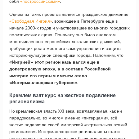
себя
«построссийскими»
.
Одним из таких проектов является гражданское движение
«Свободная Ингрия»
, возникшее в Петербурге еще в
начале 2000-х годов и участвовавшее во многих городских
политических акциях. Поначалу оно было аналогом
многочисленных европейских локалистских движений,
требующих роста местного самоуправления и защиты
историко-культурной специфики города. Напомним, что
«Ингрией» этот регион назывался еще в
допетровскую эпоху, а в составе Российской
империи его первым именем стало
«Ингерманландская губерния»
.
Кремлем взят курс на жесткое подавление
регионализма
Но кремлевская власть XXI века, возглавляемая, как ни
парадоксально, во многом именно «питерцами», всё
жестче подавляла своей имперской «вертикалью» всякий
регионализм. Ингерманландские регионалисты стали
преследоваться, и многие из них были вынуждены уехать