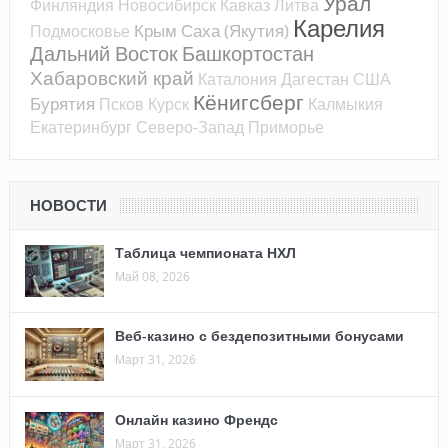
Урал
Финляндия
Новосибирск
Кавказ
Литва
Карелия
Крым
Саха (Якутия)
Подмосковье
Дальний Восток
Башкортостан
Хабаровский край
Каталония
Дагестан
США
Кёнигсберг
Бурятия
Псков
Курск
Калмыкия
Екатеринбург
Северо-Запад
Приморье
НОВОСТИ
Таблица чемпионата НХЛ
Май 08, 2026
Веб-казино с бездепозитными бонусами
Март 31, 2026
Онлайн казино Френдс
Март 31, 2026