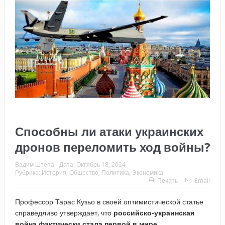
Способны ли атаки украинских
дронов переломить ход войны?
Вадим Штепа
Дата:
Октябрь 18, 2024
Рубрика:
История
,
Общество
,
Политика
,
Экономика
Печать
Email
Профессор Тарас Кузьо в своей оптимистической статье
справедливо утверждает, что
российско-украинская
война фактически стала первой в мире