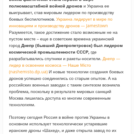
полномасштабной войной дронов
и Украина ее
выигрывает, став мировым лидером по производству
боевых беспилотников.
Украина лидирует в мире по
инновациям и производству дронов — Jamestown
Разумеется, такое достижение стало возможным не на
пустом месте – еще в советские времена украинский
город
Днепр (бывший Днепропетровск) был лидером
космической промышленности СССР,
где
разрабатывались спутники и ракеты-носители.
Днепр —
лидер в освоении космоса — Наше Місто
(nashemisto.dp.ua)
И новые технологии создания боевых
дронов успешно соединились со старым опытом. А на
российских военных заводах с таким синтезом возникла
проблема, поскольку в результате мировых санкций
Москва лишилась доступа ко многим современным
технологиям.
Поэтому сегодня Россия в войне против Украины в
основном использует технологически устаревшие
иранские дроны «Шахед», и даже открыла завод по их