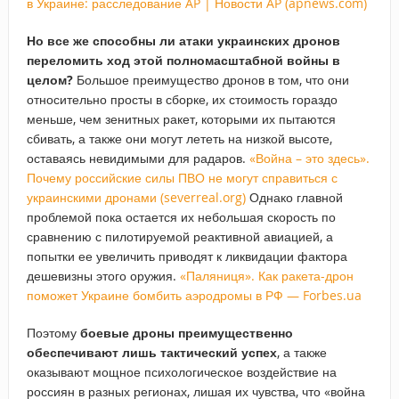
в Украине: расследование AP | Новости AP (apnews.com)
Но все же способны ли атаки украинских дронов
переломить ход этой полномасштабной войны в
целом?
Большое преимущество дронов в том, что они
относительно просты в сборке, их стоимость гораздо
меньше, чем зенитных ракет, которыми их пытаются
сбивать, а также они могут лететь на низкой высоте,
оставаясь невидимыми для радаров.
«Война – это здесь».
Почему российские силы ПВО не могут справиться с
украинскими дронами (severreal.org)
Однако главной
проблемой пока остается их небольшая скорость по
сравнению с пилотируемой реактивной авиацией, а
попытки ее увеличить приводят к ликвидации фактора
дешевизны этого оружия.
«Паляниця». Как ракета-дрон
поможет Украине бомбить аэродромы в РФ — Forbes.ua
Поэтому
боевые дроны преимущественно
обеспечивают лишь тактический успех
, а также
оказывают мощное психологическое воздействие на
россиян в разных регионах, лишая их чувства, что «война