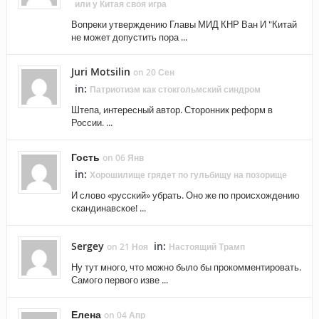
или у Китая своя игра
Вопреки утверждению Главы МИД КНР Ван И "Китай
не может допустить пора ...
Juri Motsilin
on 20 Сен
in:
Патриотизм как стокгольмский синдром
Штепа, интересный автор. Сторонник реформ в
России. ...
Гость
on 06 Янв
in:
Хорошилище грядет по гульбищу на позорище
И слово «русский» убрать. Оно же по происхождению
скандинавское! ...
Sergey
in:
on 21 Ноя
Настоящий Трамп
Ну тут много, что можно было бы прокомментировать.
Самого первого изве ...
Елена
on 04 Апр