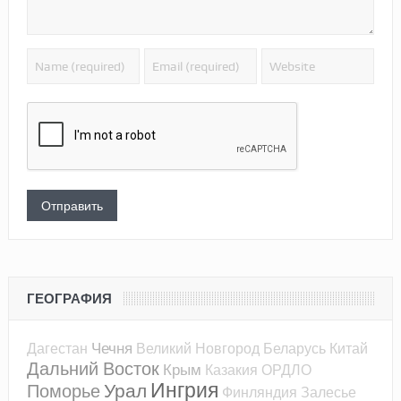
ГЕОГРАФИЯ
Чечня
Дагестан
Великий Новгород
Беларусь
Китай
Дальний Восток
Крым
Казакия
ОРДЛО
Ингрия
Урал
Поморье
Финляндия
Залесье