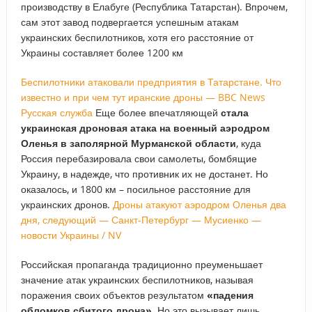
производству в Елабуге (Республика Татарстан). Впрочем,
сам этот завод подвергается успешным атакам
украинских беспилотников, хотя его расстояние от
Украины составляет более 1200 км
Беспилотники атаковали предприятия в Татарстане. Что
известно и при чем тут иранские дроны — BBC News
Русская служба
Еще более впечатляющей
стала
украинская дроновая атака на военный аэродром
Оленья в заполярной Мурманской области
, куда
Россия перебазировала свои самолеты, бомбящие
Украину, в надежде, что противник их не достанет. Но
оказалось, и 1800 км – посильное расстояние для
украинских дронов.
Дроны атакуют аэродром Оленья два
дня, следующий — Санкт-Петербург — Мусиенко —
новости Украины / NV
Российская пропаганда традиционно преуменьшает
значение атак украинских беспилотников, называя
поражения своих объектов результатом
«падения
обломков сбитого дрона».
Но это вызывает лишь