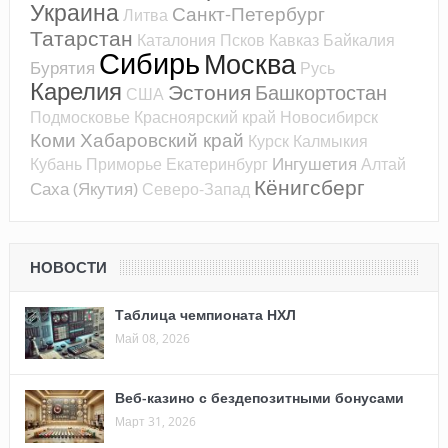
Украина
Санкт-Петербург
Литва
Татарстан
Каталония
Псков
Кавказ
Байкалия
Сибирь
Москва
Бурятия
Русь
Карелия
Эстония
Башкортостан
США
Подмосковье
Красноярский край
Новосибирск
Коми
Хабаровский край
Курск
Калмыкия
Ингушетия
Кубань
Приморье
Екатеринбург
Алтай
Кёнигсберг
Саха (Якутия)
Северо-Запад
НОВОСТИ
Таблица чемпионата НХЛ
Май 08, 2026
Веб-казино с бездепозитными бонусами
Март 31, 2026