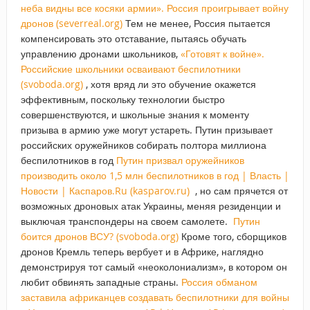
неба видны все косяки армии». Россия проигрывает войну
дронов (severreal.org)
Тем не менее, Россия пытается
компенсировать это отставание, пытаясь обучать
управлению дронами школьников,
«Готовят к войне».
Российские школьники осваивают беспилотники
(svoboda.org)
, хотя вряд ли это обучение окажется
эффективным, поскольку технологии быстро
совершенствуются, и школьные знания к моменту
призыва в армию уже могут устареть. Путин призывает
российских оружейников собирать полтора миллиона
беспилотников в год
Путин призвал оружейников
производить около 1,5 млн беспилотников в год | Власть |
Новости | Каспаров.Ru (kasparov.ru)
, но сам прячется от
возможных дроновых атак Украины, меняя резиденции и
выключая транспондеры на своем самолете.
Путин
боится дронов ВСУ? (svoboda.org)
Кроме того, сборщиков
дронов Кремль теперь вербует и в Африке, наглядно
демонстрируя тот самый «неоколониализм», в котором он
любит обвинять западные страны.
Россия обманом
заставила африканцев создавать беспилотники для войны