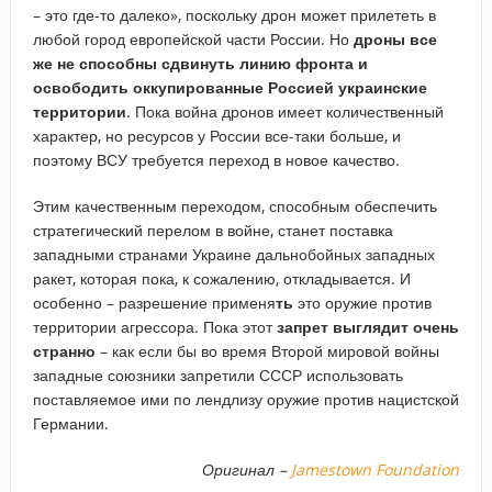
– это где-то далеко», поскольку дрон может прилететь в
любой город европейской части России. Но
дроны все
же не способны сдвинуть линию фронта и
освободить оккупированные Россией украинские
территории
. Пока война дронов имеет количественный
характер, но ресурсов у России все-таки больше, и
поэтому ВСУ требуется переход в новое качество.
Этим качественным переходом, способным обеспечить
стратегический перелом в войне, станет поставка
западными странами Украине дальнобойных западных
ракет, которая пока, к сожалению, откладывается. И
особенно – разрешение применя
ть
это оружие против
территории агрессора. Пока этот
запрет выглядит очень
странно
– как если бы во время Второй мировой войны
западные союзники запретили СССР использовать
поставляемое ими по лендлизу оружие против нацистской
Германии.
Оригинал –
Jamestown Foundation