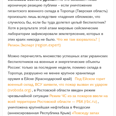
ироничную реакцию публики – если уничтожение
гигантского военного склада в Торопце (Тверская область)
произошло лишь вследствие «падения обломков», что
случилось бы, если бы туда долетел целый беспилотник?
Хотя в результате этой атаки мировые сейсмические
лаборатории зафиксировали землетрясение, которых в
этих краях никогда не было.
Что же там взорвалось? |
Регион.Эксперт (region.expert)
Можно перечислять множество успешных атак украинских
беспилотников на военные и энергетические объекты
России: только за последние недели, помимо склада в
Торопце, разрушено не менее крупное хранилище
оружия в Ейске (Краснодарский край)
Под Ейском горит
военный склад, ВСУ заявили, что пожар вызван их ударом
(svoboda.org)
, в Ростовской области введен режим
чрезвычайной ситуации
Режим ЧС из-за пожаров ввели на
всей территории Ростовской области — РБК (rbc.ru)
,
уничтожена крупнейшая нефтебаза в Феодосии
(аннексированная Республика Крым)
«Повсюду запах