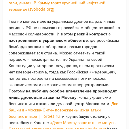
гари, дыма». В Крыму горит крупнейший нефтяной
терминал (svoboda.org)
Тем не менее, налеты украинских дронов на различные
регионы РФ не вызывают в российском обществе какой-то
массовой солидарности. И в этом
резкий контраст с
настроениями в украинском обществе
, где российским
бомбардировкам и обстрелам разных городов
сопереживает вся страна. Можно отметить и такой
парадокс – несмотря на то, что Украина по своей
Конституции унитарное государство, в нем практически
нет киевоцентризма, тогда как Российская «Федерация»,
напротив, построена на московском политическом,
экономическом и символическом гиперцентрализме.
Поэтому
на публику особое впечатление производят
лишь дроновые атаки на Москву
, когда украинские
беспилотники атаковали деловой центр Москва-сити
Две
башни в «Москва-Сити» повреждены из-за атаки
беспилотников | Forbes.ru
и крупнейшую столичную
нефтебазу в Капотне
«Даже Москву защитить не могут».
Блогеры об атаке украинских дронов (svoboda.org)
Когда